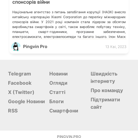
спонсорів війни
Національне агентство з питань запобігання корупції (НАЗК) внесло
китайську корпорацію Xiaomi Corporation до переліку міжнародних
спонсорів війни. У 2021 році компанія стала лідером за обсягом
виробництва смартфонів у світі, також виробляє побутову техніку,
планшети, смарт-годинники, програмне забезпечення,
електросамокати, електровелосипеди та багато іншого. Ілон Маск
відмовився видаляти твіт мєдвєдєва про «зникнення України»
Pingvin Pro
13 Кві, 2023
Microsoft більше не обслуговує […]
Telegram
Новини
Швидкість
інтернету
Facebook
Огляди
Про команду
X (Twitter)
Статті
Підтримати
Google Новини
Блоги
сайт
RSS
Смартфони
PINGVIN.PRO