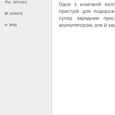
🧑‍💻
ПРО НАС
Одна з компаній еко
пристрій для подоро
🎁
DONATE
супер зарядним прис
акумулятором, але й з
➡️
ВХІД