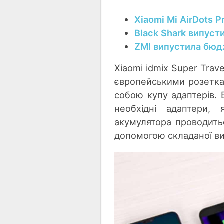
Xiaomi Mi AirDots P
Black Shark випус
ZMI випустила бюд
Xiaomi idmix Super Trav
європейськими розеткам
собою купу адаптерів. 
необхідні адаптери,
акумулятора проводить
допомогою складаної ви