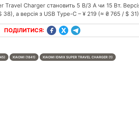
 Travel Charger становить 5 В/3 А чи 15 Вт. Версі
 38), а версія з USB Type-C – ¥ 219 (≈ ₴ 765 / $ 31)
ПОДІЛИТИСЯ:
45)
XIAOMI (1841)
XIAOMI IDMIX SUPER TRAVEL CHARGER (1)