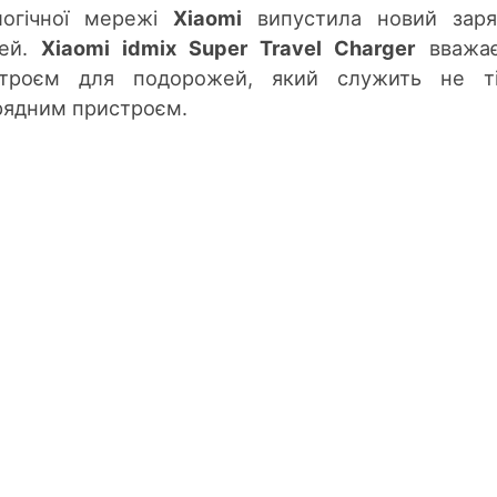
логічної мережі
Xiaomi
випустила новий заря
жей.
Xiaomi idmix Super Travel Charger
вважає
троєм для подорожей, який служить не ті
арядним пристроєм.