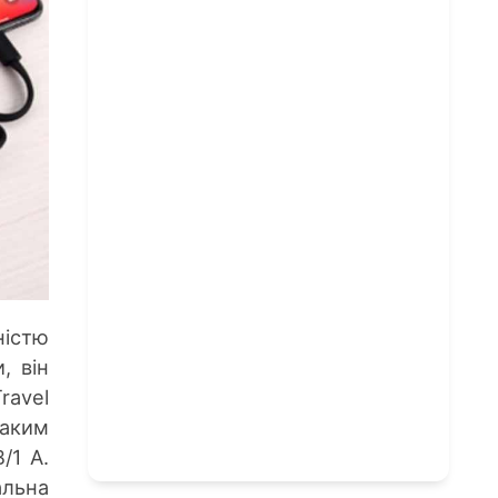
ністю
, він
ravel
Таким
/1 А.
альна