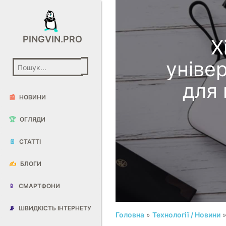
PINGVIN.PRO
X
уніве
для 
📰
НОВИНИ
🏆
ОГЛЯДИ
📄
СТАТТІ
✍️
БЛОГИ
📱
СМАРТФОНИ
📡
ШВИДКІСТЬ ІНТЕРНЕТУ
Головна
»
Технології / Новини
»