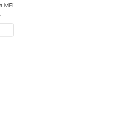
я MFi
.