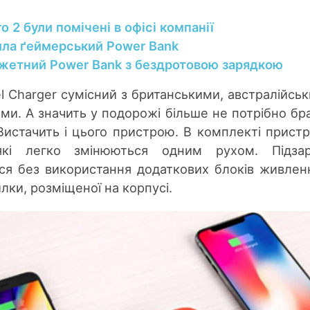
ro 2 були помічені в офісі компанії
тила ґеймерський Power Bank
жетний Power Bank з бездротовою зарядкою
el Charger сумісний з британськими, австралійськ
и. А значить у подорожі більше не потрібно бра
Вистачить і цього пристрою. В комплекті прист
 які легко змінюються одним рухом. Підзар
ся без використання додаткових блоків живлен
лки, розміщеної на корпусі.