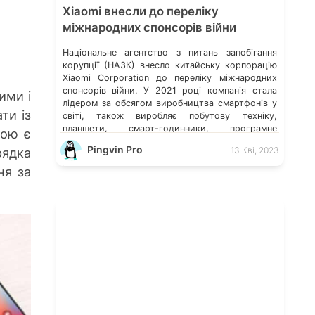
Xiaomi внесли до переліку
міжнародних спонсорів війни
Національне агентство з питань запобігання
корупції (НАЗК) внесло китайську корпорацію
Xiaomi Corporation до переліку міжнародних
спонсорів війни. У 2021 році компанія стала
ими і
лідером за обсягом виробництва смартфонів у
ти із
світі, також виробляє побутову техніку,
планшети, смарт-годинники, програмне
рою є
забезпечення, електросамокати,
Pingvin Pro
ядка
13 Кві, 2023
електровелосипеди та багато іншого. Ілон Маск
відмовився видаляти твіт мєдвєдєва про
ня за
«зникнення України» Microsoft більше не
обслуговує […]