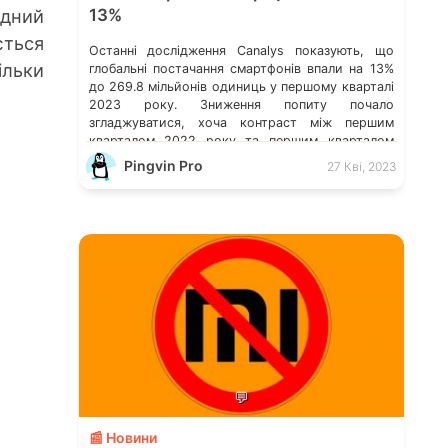
дний
13%
ться
Останні дослідження Canalys показують, що
льки
глобальні постачання смартфонів впали на 13%
до 269.8 мільйонів одиниць у першому кварталі
2023 року. Зниження попиту почало
згладжуватися, хоча контраст між першим
кварталом 2022 року та першим кварталом
2023 року все ще помітний. Дослідження
Pingvin Pro
27 Кві, 2023
Canalys: світове постачання смартфонів за 4-ий
кв. 2022 р. Витрати на хмарні послуги в усьому
[…]
💬
📰 Новини