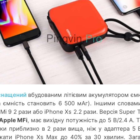
снащений
вбудованим літієвим акумулятором єм
 ємність становить 6 500 мАг). Іншими словами
i 9 2 рази або iPhone Xs 2.2 рази. Версія Super T
Apple MFi
, має вихідну потужність до 5 В/2.4 А. 
ки приблизно в 2 рази вища, ніж у адаптера 5 В
жати iPhone Xs Max до 40% за 30 хвилин. Заг