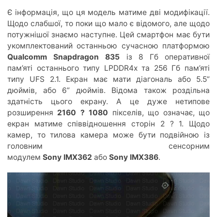
Є інформація, що ця модель матиме дві модифікації.
Щодо слабшої, то поки що мало є відомого, але щодо
потужнішої знаємо наступне. Цей смартфон має бути
укомплектований останньою сучасною платформою
Qualcomm Snapdragon 835
із 8 Гб оперативної
пам’яті останнього типу LPDDR4x та 256 Гб пам’яті
типу UFS 2.1. Екран має мати діагональ або 5.5”
дюймів, або 6” дюймів. Відома також роздільна
здатність цього екрану. А це дуже нетипове
розширення
2160 ? 1080
пікселів, що означає, що
екран матиме співвідношення сторін 2 ? 1. Щодо
камер, то тилова камера може бути подвійною із
головним сенсорним
модулем
Sony IMX362
або
Sony IMX386
.