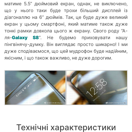
матиме 5.5” дюймовий екран, однак, не виключено,
що у нього таки буде трохи більший дисплей із
діагоналлю на 6” дюймів. Так, це буде дуже великий
екран у цьому смартфоні, який матиме також дуже
тонкі рамки довкола цього ж екрану. Свого роду “А-
ля-
Galaxy S8
“. Не будемо приховувати нашу
пінгвінячу-думку. Він виглядає просто шикарно! І ми
дуже сподіваємося, що цей мудрофон буде надійним,
якісним, і що також важливо, не дуже дорогим.
Технічні характеристики