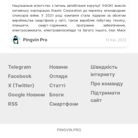
Національне агентство з питань запобігання корупції (НАЗК) внесло
китайську корпорацію Xiaomi Corporation до переліку міжнародних
спонсорів війни. У 2021 році компанія стала лідером за обсягом
виробництва смартфонів у світі, також виробляє побутову техніку,
планшети, смарт-годинники, програмне забезпечення,
електросамокати, електровелосипеди та багато іншого. Ілон Маск
відмовився видаляти твіт мєдвєдєва про «зникнення України»
Pingvin Pro
13 Кві, 2023
Microsoft більше не обслуговує […]
Telegram
Новини
Швидкість
інтернету
Facebook
Огляди
Про команду
X (Twitter)
Статті
Підтримати
Google Новини
Блоги
сайт
RSS
Смартфони
PINGVIN.PRO