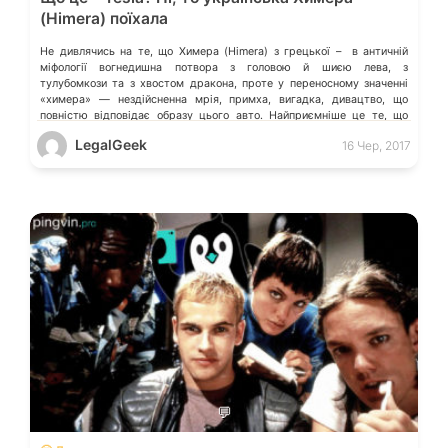
(Himera) поїхала
Не дивлячись на те, що Химера (Himera) з грецької – в античній
міфології вогнедишна потвора з головою й шиєю лева, з
тулубомкози та з хвостом дракона, проте у переносному значенні
«химера» — нездійсненна мрія, примха, вигадка, дивацтво, що
повністю відповідає образу цього авто. Найприємніше це те, що
Химера (Himera) – перший суперкар (електрокар) українського
LegalGeek
16 Чер, 2017
походження (ідея створення проекту саме від українця), який,
можливо, займе […]
💬