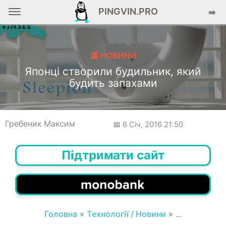
PINGVIN.PRO
➡️
📰 НОВИНИ
Японці створили будильник, який
будить запахами
Гребеник Максим
📅 6 Січ, 2016 21:50
Підтримати сайт
Головна
»
Технології / Новини
» ...