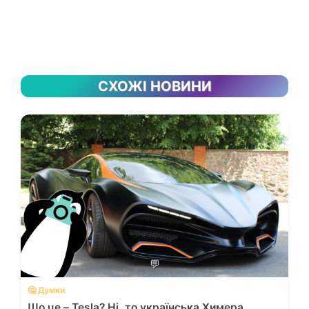
СХОЖІ НОВИНИ
💬
🤔 Думки
Що це – Tesla? Ні, то українська Химера