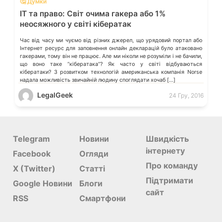
🤔 Думки
IT та право: Світ очима гакера або 1%
неосяжного у світі кібератак
Час від часу ми чуємо від різних джерел, що урядовий портал або
Інтернет ресурс для заповнення онлайн декларацій було атаковано
гакерами, тому він не працює. Але ми ніколи не розуміли і не бачили,
що воно таке “кібератака”? Як часто у світі відбуваються
кібератаки? З розвитком технологій американська компанія Norse
надала можливість звичайній людину споглядати хочаб […]
LegalGeek
24 Гру, 2016
Telegram
Новини
Швидкість
інтернету
Facebook
Огляди
Про команду
X (Twitter)
Статті
Підтримати
Google Новини
Блоги
сайт
RSS
Смартфони