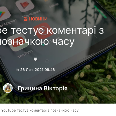
📰 НОВИНИ
e тестує коментарі з
позначкою часу
💬
📅 26 Лип, 2021 09:46
Грицина Вікторія
 YouTube тестує коментарі з позначкою часу