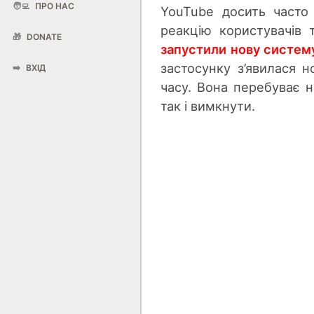
🧑‍💻
ПРО НАС
YouTube досить часто 
реакцію користувачів 
🎁
DONATE
запустили нову систему
застосунку з’явилася 
➡️
ВХІД
часу. Вона перебуває на
так і вимкнути.