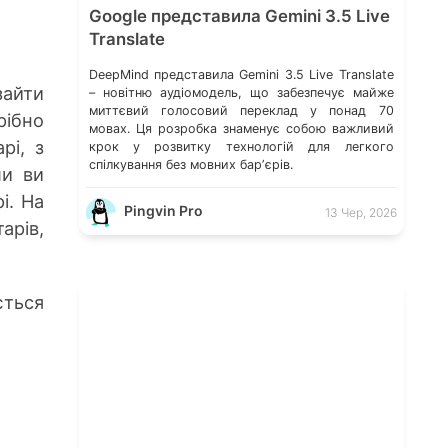
Google представила Gemini 3.5 Live
Translate
DeepMind представила Gemini 3.5 Live Translate
зайти
– новітню аудіомодель, що забезпечує майже
миттєвий голосовий переклад у понад 70
рібно
мовах. Ця розробка знаменує собою важливий
рі, з
крок у розвитку технологій для легкого
спілкування без мовних барʼєрів.
ли ви
і. На
Pingvin Pro
13 Чер, 2026
арів,
ється