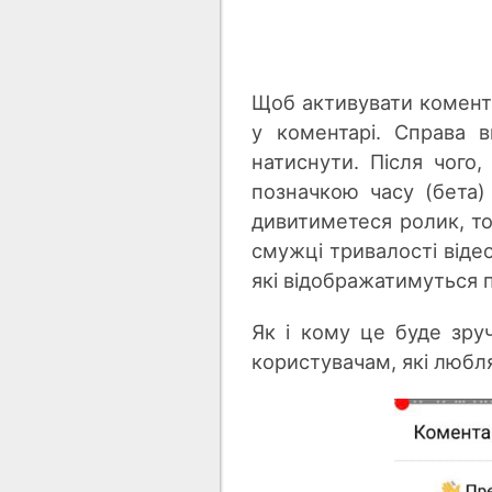
Щоб активувати коментар
у коментарі. Справа 
натиснути. Після чого,
позначкою часу (бета) 
дивитиметеся ролик, то 
смужці тривалості відео
які відображатимуться п
Як і кому це буде зру
користувачам, які любля