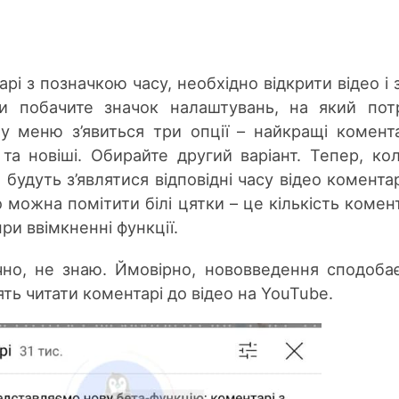
і з позначкою часу, необхідно відкрити відео і 
ви побачите значок налаштувань, на який пот
 у меню з’явиться три опції – найкращі комента
та новіші. Обирайте другий варіант. Тепер, ко
будуть з’являтися відповідні часу відео коментар
 можна помітити білі цятки – це кількість комент
ри ввімкненні функції.
чно, не знаю. Ймовірно, нововведення сподоба
ть читати коментарі до відео на YouTube.