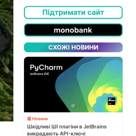
Підтримати сайт
СХОЖІ НОВИНИ
💬
📰 Новини
Шкідливі ШІ плагіни в JetBrains
викрадають API-ключі