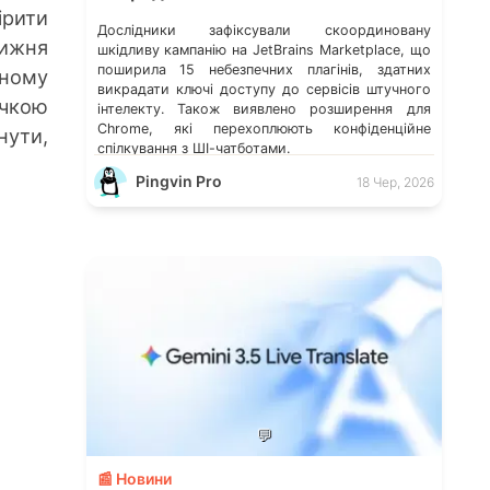
ірити
Дослідники зафіксували скоординовану
тижня
шкідливу кампанію на JetBrains Marketplace, що
поширила 15 небезпечних плагінів, здатних
ьному
викрадати ключі доступу до сервісів штучного
ачкою
інтелекту. Також виявлено розширення для
Chrome, які перехоплюють конфіденційне
нути,
спілкування з ШІ-чатботами.
Pingvin Pro
18 Чер, 2026
💬
📰 Новини