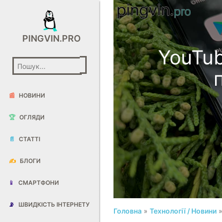
PINGVIN.PRO
YouTub
📰
НОВИНИ
🏆
ОГЛЯДИ
📄
СТАТТІ
✍️
БЛОГИ
📱
СМАРТФОНИ
📡
ШВИДКІСТЬ ІНТЕРНЕТУ
Головна
»
Технології / Новини
»