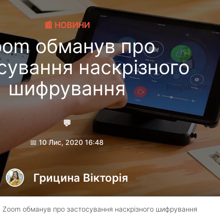
📰 НОВИНИ
oom обманув про
сування наскрізного
шифрування
💬
📅 10 Лис, 2020 16:48
Грицина Вікторія
 Zoom обманув про застосування наскрізного шифрування