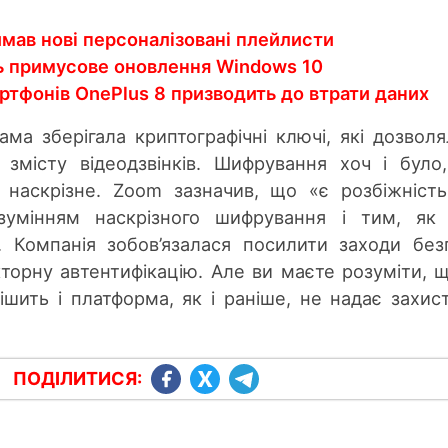
мав нові персоналізовані плейлисти
ть примусове оновлення Windows 10
ртфонів OnePlus 8 призводить до втрати даних
ама зберігала криптографічні ключі, які дозволя
змісту відеодзвінків. Шифрування хоч і було
 наскрізне. Zoom зазначив, що «є розбіжніст
зумінням наскрізного шифрування і тим, як
 Компанія зобов’язалася посилити заходи без
орну автентифікацію. Але ви маєте розуміти, 
ішить і платформа, як і раніше, не надає захис
ПОДІЛИТИСЯ: