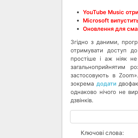
YouTube Music отри
Microsoft випусти
Оновлення для сма
Згідно з даними, прогр
отримувати доступ до 
простіше і аж ніяк не
загальноприйнятим ро
застосовують в Zооm».
зокрема
додати
двофакт
однаково нічого не вир
дзвінків.
Ключові слова: