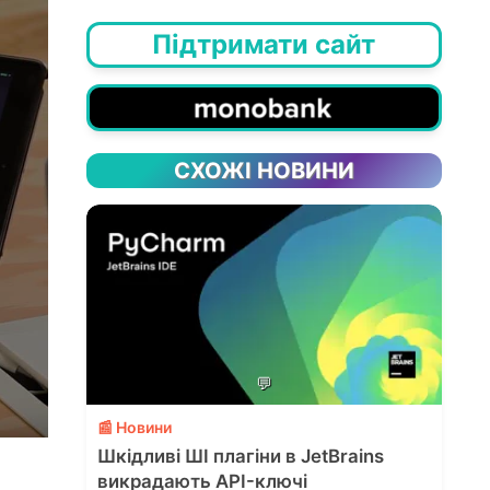
Підтримати сайт
СХОЖІ НОВИНИ
💬
📰 Новини
Шкідливі ШІ плагіни в JetBrains
викрадають API-ключі