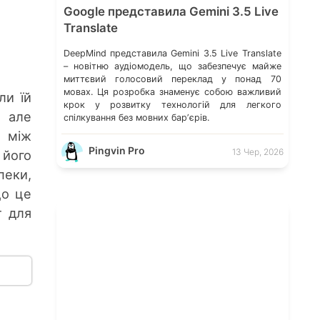
Google представила Gemini 3.5 Live
Translate
DeepMind представила Gemini 3.5 Live Translate
– новітню аудіомодель, що забезпечує майже
миттєвий голосовий переклад у понад 70
мовах. Ця розробка знаменує собою важливий
ли їй
крок у розвитку технологій для легкого
, але
спілкування без мовних барʼєрів.
ь між
Pingvin Pro
13 Чер, 2026
 його
пеки,
що це
т для