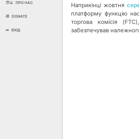
🧑‍💻
ПРО НАС
Наприкінці жовтня
серв
платформу функцію нас
🎁
DONATE
торгова комісія (FTC
забезпечував належного
➡️
ВХІД