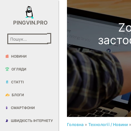
PINGVIN.PRO
Z
засто
📰
НОВИНИ
🏆
ОГЛЯДИ
📄
СТАТТІ
✍️
БЛОГИ
📱
СМАРТФОНИ
📡
ШВИДКІСТЬ ІНТЕРНЕТУ
Головна
»
Технології / Новини
»