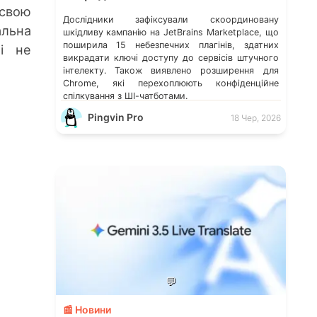
свою
Дослідники зафіксували скоординовану
альна
шкідливу кампанію на JetBrains Marketplace, що
поширила 15 небезпечних плагінів, здатних
 і не
викрадати ключі доступу до сервісів штучного
інтелекту. Також виявлено розширення для
Chrome, які перехоплюють конфіденційне
спілкування з ШІ-чатботами.
Pingvin Pro
18 Чер, 2026
💬
📰 Новини