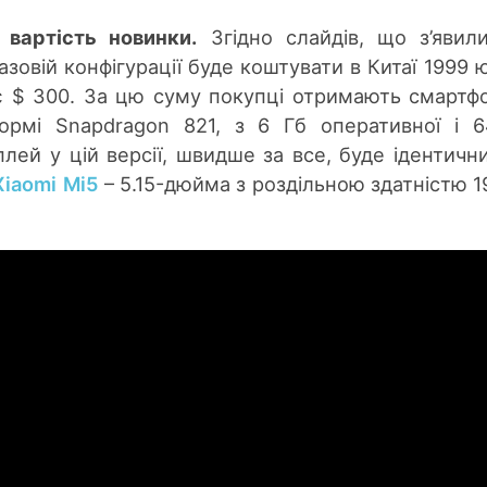
 вартість новинки.
Згідно слайдів, що з’явил
азовій конфігурації буде коштувати в Китаї 1999 ю
 $ 300. За цю суму покупці отримають смартф
формі Snapdragon 821, з 6 Гб оперативної і 
плей у цій версії, швидше за все, буде ідентичн
Xiaomi Mi5
– 5.15-дюйма з роздільною здатністю 1