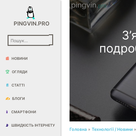
PINGVIN.PRO
З’
подро
📰
НОВИНИ
🏆
ОГЛЯДИ
📄
СТАТТІ
✍️
БЛОГИ
📱
СМАРТФОНИ
📡
ШВИДКІСТЬ ІНТЕРНЕТУ
Головна
»
Технології / Новини
»