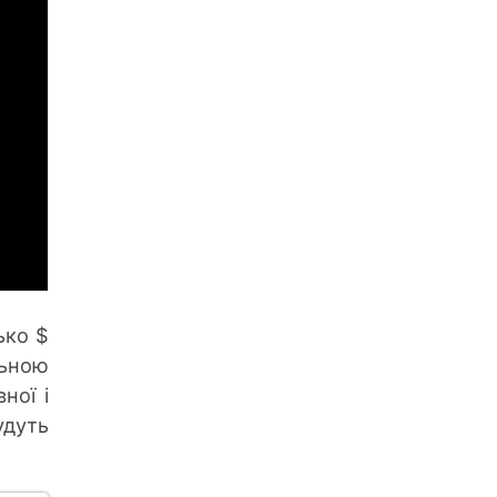
ько $
льною
ної і
удуть