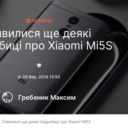
📰 НОВИНИ
явилися ще деякі
биці про Xiaomi Mi5S
💬
📅 26 Вер, 2016 15:55
Гребеник Максим
 З’явилися ще деякі подробиці про Xiaomi Mi5S