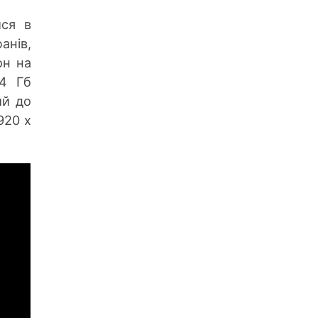
ися в
анів,
он на
64 Гб
ий до
920 х