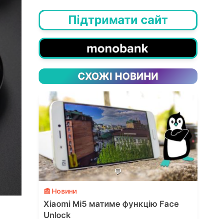
Підтримати сайт
СХОЖІ НОВИНИ
💬
📰 Новини
Xiaomi Mi5 матиме функцію Face
Unlock