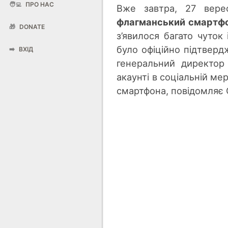
🧑‍💻
ПРО НАС
Вже завтра, 27 верес
флагманський смартфо
🎁
DONATE
з’явилося багато чуток
було офіційно підтверд
➡️
ВХІД
генеральний директор
акаунті в соціальній м
смартфона, повідомляє