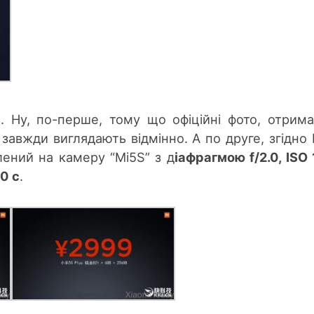
. Ну, по-перше, тому що офіційні фото, отрима
завжди виглядають відмінно. А по друге, згідно 
лений на камеру “Mi5S” з д
іафрагмою f/2.0, ISO 
0 с
.