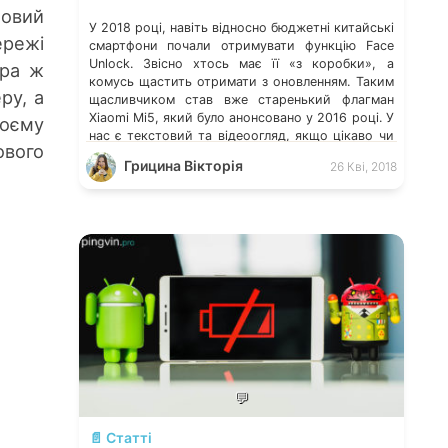
овий
У 2018 році, навіть відносно бюджетні китайські
ережі
смартфони почали отримувати функцію Face
Unlock. Звісно хтось має її «з коробки», а
ора ж
комусь щастить отримати з оновленням. Таким
ру, а
щасливчиком став вже старенький флагман
Xiaomi Mi5, який було анонсовано у 2016 році. У
воєму
нас є текстовий та відеоогляд, якщо цікаво чи
ового
хочете понастольгувати, вам сюди.
Грицина Вікторія
26 Кві, 2018
💬
📄 Статті