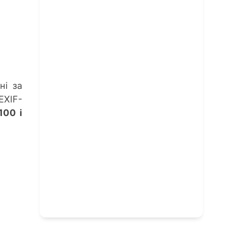
ні за
EXIF-
100 і