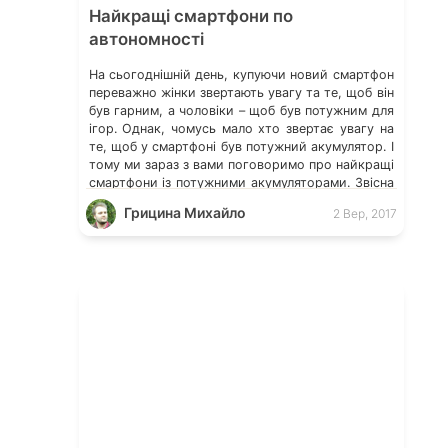
Найкращі смартфони по
автономності
На сьогоднішній день, купуючи новий смартфон
переважно жінки звертають увагу та те, щоб він
був гарним, а чоловіки – щоб був потужним для
ігор. Однак, чомусь мало хто звертає увагу на
те, щоб у смартфоні був потужний акумулятор. І
тому ми зараз з вами поговоримо про найкращі
смартфони із потужними акумуляторами. Звісна
річ, смартфони бувають […]
Грицина Михайло
2 Вер, 2017