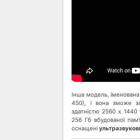
Інша модель, іменована 
450), і вона зможе з
здатністю 2560 х 1440 
256 Гб вбудованої пам’
оснащені
ультразвукови