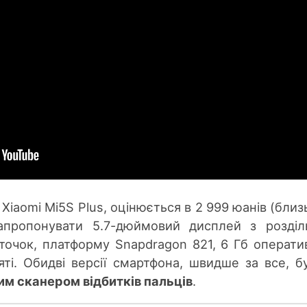
Xiaomi Mi5S Plus, оцінюється в 2 999 юанів (близ
апропонувати 5.7-дюймовий дисплей з розді
точок, платформу Snapdragon 821, 6 Гб оператив
яті. Обидві версії смартфона, швидше за все, б
м сканером відбитків пальців
.