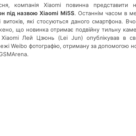
ня, компанія Xiaomi повинна представити н
н під назвою Xiaomi Mi5S
. Останнім часом в м
 і витоків, які стосуються даного смартфона. Вч
жено, що новинка отримає подвійну тильну каме
 Xiaomi Лей Цзюнь (Lei Jun) опублікував в с
ережі Weibo фотографію, отриману за допомогою н
 GSMArena.