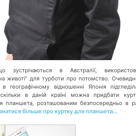
о зустрічаються в Австралії, використов
а животі” для турботи про потомство. Очевидн
 в географічному відношенні Японія підгледі
скільки в даній країні можна придбати кур
я планшета, розташованим безпосередньо в р
знатися більше про куртку для планшета…