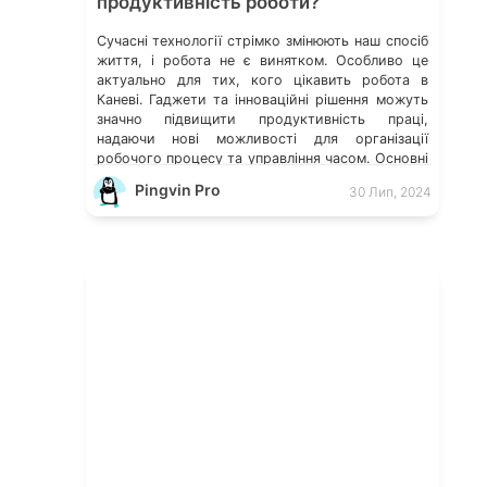
продуктивність роботи?
Сучасні технології стрімко змінюють наш спосіб
життя, і робота не є винятком. Особливо це
актуально для тих, кого цікавить робота в
Каневі. Гаджети та інноваційні рішення можуть
значно підвищити продуктивність праці,
надаючи нові можливості для організації
робочого процесу та управління часом. Основні
гаджети для підвищення продуктивності
Pingvin Pro
30 Лип, 2024
Сучасний ринок пропонує безліч гаджетів, які
можуть допомогти вам […]