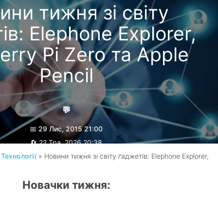
ини тижня зі світу
ів: Elephone Explorer,
erry Pi Zero та Apple
Pencil
💬
📅 29 Лис, 2015 21:00
🔄 22 Тра, 2026 20:38
/
Технології
» Новини тижня зі світу ґаджетів: Elephone Explorer,
Гребеник Максим
l
Новачки тижня: