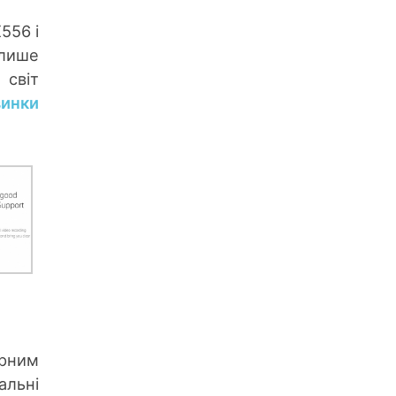
556 і
 лише
 світ
винки
ярним
альні