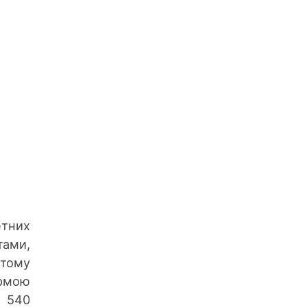
етних
тами,
 тому
рмою
х 540