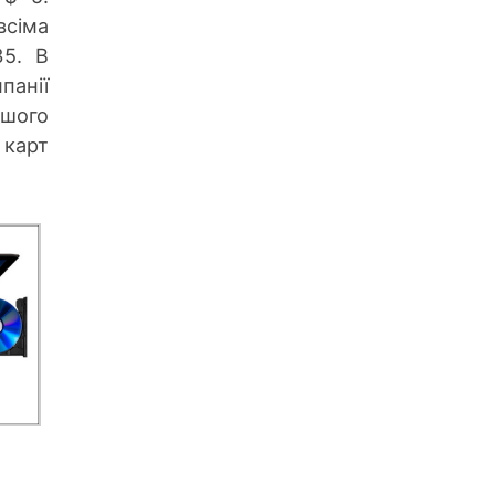
всіма
35. В
анії
шого
 карт