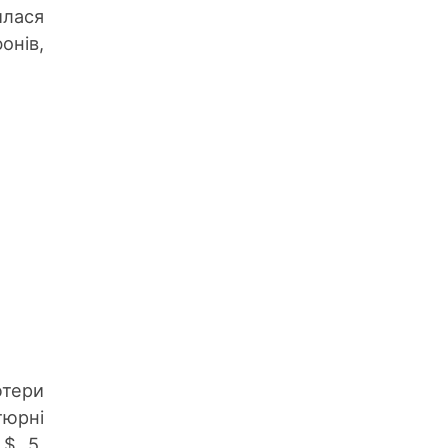
илася
онів,
ютери
тюрні
 $ 5.