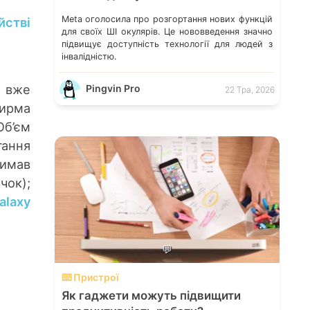
Meta оголосила про розгортання нових функцій
йстві
для своїх ШІ окулярів. Це нововведення значно
підвищує доступність технології для людей з
інвалідністю.
 вже
Pingvin Pro
22 Тра, 2026
тирма
Об’єм
гання
римав
ок);
alaxy
💬
⌨️ Пристрої
Як гаджети можуть підвищити