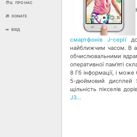
🧑‍💻
ПРО НАС
🎁
DONATE
➡️
ВХІД
смартфонів J-серії
д
найближчим часом. В а
обчислювальними ядрами
оперативної пам’яті скл
8 Гб інформації, і мож
5-дюймовий дисплей 
щільність пікселів дор
J3…