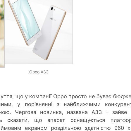
Oppo A33
уття, що у компанії Oppo просто не буває бюдж
ними, у порівнянні з найближчими конкурен
іною. Чергова новинка, названа A33 – зайве
ть сказати, що апарат оснащується платфо
юймовим екраном роздільною здатністю 960 