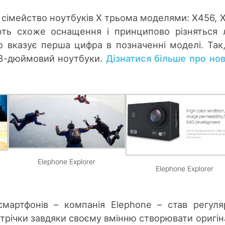
сімейство ноутбуків X трьома моделями: X456, X
ють схоже оснащення і принципово різняться
 вказує перша цифра в позначенні моделі. Так,
17.3-дюймовий ноутбуки.
Дізнатися більше про но
Elephone Explorer
Elephone Explorer
смартфонів – компанія Elephone – став регул
стрічки завдяки своєму вмінню створювати оригін