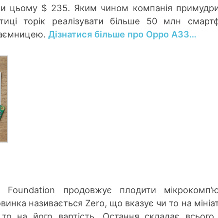
при цьому $ 235. Яким чином компанія примудр
ітиці торік реалізувати більше 50 млн смартф
таємницею.
Дізнатися більше про Oppo A33…
i Foundation продовжує плодити мікрокомп’
овинка називається Zero, що вказує чи то на мініа
то на його вартість. Остання складає всього