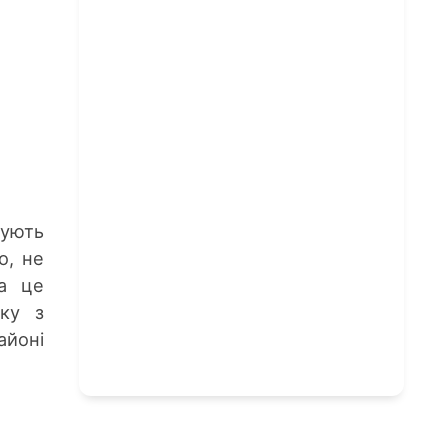
ують
о, не
ла це
тку з
айоні