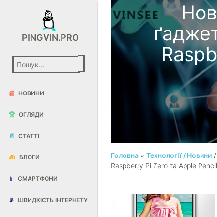
Нов
ґаджет
PINGVIN.PRO
Raspb
📰
НОВИНИ
🏆
ОГЛЯДИ
📄
СТАТТІ
Головна
»
Технології / Новини
✍️
БЛОГИ
Raspberry Pi Zero та Apple Penci
📱
СМАРТФОНИ
📡
ШВИДКІСТЬ ІНТЕРНЕТУ