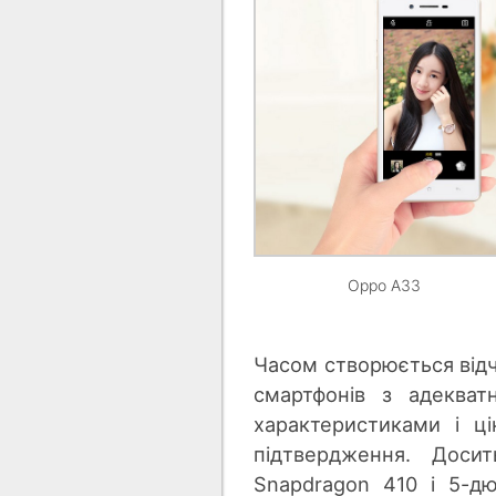
Oppo A33
Часом створюється відч
смартфонів з адекват
характеристиками і ц
підтвердження. Доси
Snapdragon 410 і 5-д