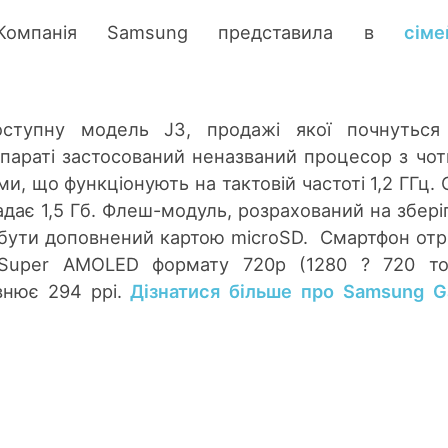
Компанія Samsung представила в
сіме
оступну модель J3, продажі якої почнуться
параті застосований неназваний процесор з чо
, що функціонують на тактовій частоті 1,2 ГГц. 
адає 1,5 Гб. Флеш-модуль, розрахований на збері
е бути доповнений картою microSD. Смартфон от
Super AMOLED формату 720р (1280 ? 720 точ
івнює 294 ppi.
Дізнатися більше про Samsung G