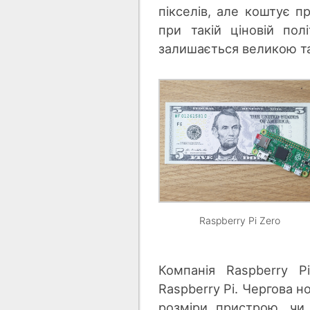
пікселів, але коштує 
при такій ціновій пол
залишається великою 
Raspberry Pi Zero
Компанія Raspberry P
Raspberry Pi. Чергова н
розміри пристрою, чи 