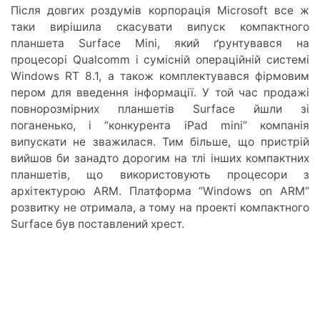
Після довгих роздумів корпорація Microsoft все ж
таки вирішила скасувати випуск компактного
планшета Surface Mini, який ґрунтувався на
процесорі Qualcomm і сумісній операційній системі
Windows RT 8.1, а також комплектувався фірмовим
пером для введення інформації. У той час продажі
повнорозмірних планшетів Surface йшли зі
поганенько, і “конкурента iPad mini” компанія
випускати не зважилася. Тим більше, що пристрій
вийшов би занадто дорогим на тлі інших компактних
планшетів, що використовують процесори з
архітектурою ARM. Платформа “Windows on ARM”
розвитку не отримала, а тому на проекті компактного
Surface був поставлений хрест.