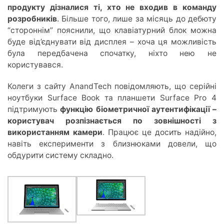
продукту дізналися ті, хто не входив в команду
розробників
. Більше того, лише за місяць до дебюту
“стороннім” пояснили, що клавіатурний блок можна
буде від’єднувати від дисплея – хоча ця можливість
була передбачена спочатку, ніхто нею не
користувався.
Колеги з сайту AnandTech повідомляють, що серійні
ноутбуки Surface Book та планшети Surface Pro 4
підтримують
функцію біометричної аутентифікації –
користувач розпізнається по зовнішності з
використанням камери
. Працює це досить надійно,
навіть експерименти з близнюками довели, що
обдурити систему складно.