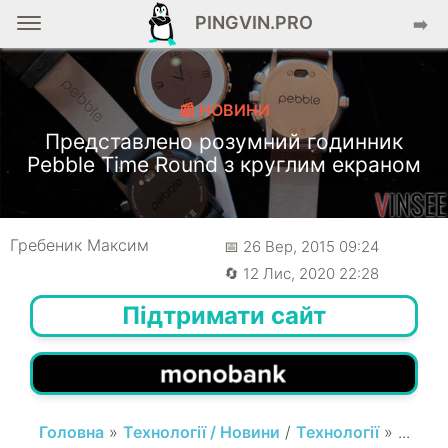
PINGVIN.PRO
➡️
📰 НОВИНИ
Представлено розумний годинник
Pebble Time Round з круглим екраном
Гребеник Максим
📅 26 Вер, 2015 09:24
🔄 12 Лис, 2020 22:28
Підтримати сайт
Головна
»
Технології / Новини
/
Технології
» ...