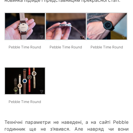
новинка підійде і представницям прекрасної статі.
Pebble Time Round
Pebble Time Round
Pebble Time Round
Pebble Time Round
Технічні параметри не наведені, а на сайті Pebble
годинник ще не з’явився. Але навряд чи вони