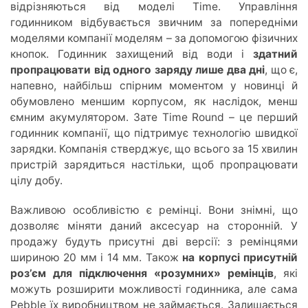
відрізняються від моделі Time. Управління
годинником відбувається звичним за попередніми
моделями компанії моделям – за допомогою фізичних
кнопок. Годинник захищений від води і
здатний
пропрацювати від одного заряду лише два дні
, що є,
напевно, найбільш спірним моментом у новинці й
обумовлено меншим корпусом, як наслідок, менш
ємним акумулятором. Зате Time Round – це перший
годинник компанії, що підтримує технологію швидкої
зарядки. Компанія стверджує, що всього за 15 хвилин
пристрій зарядиться настільки, щоб пропрацювати
цілу добу.
Важливою особливістю є ремінці. Вони знімні, що
дозволяє міняти даний аксесуар на сторонній. У
продажу будуть присутні дві версії: з ремінцями
шириною 20 мм і 14 мм. Також
на корпусі присутній
роз’єм для підключення «розумних» ремінців
, які
можуть розширити можливості годинника, але сама
Pebble їх виробництвом не займається. Залишається