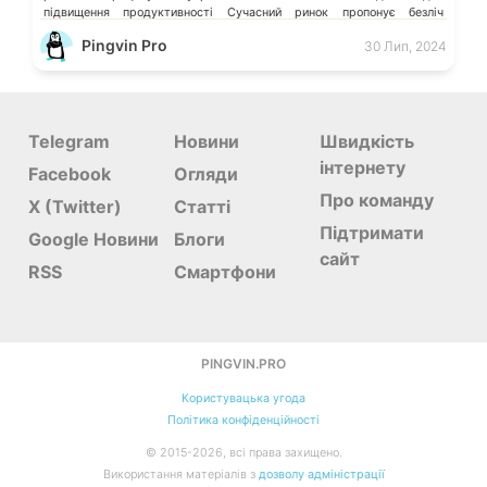
підвищення продуктивності Сучасний ринок пропонує безліч
гаджетів, які можуть допомогти вам […]
Pingvin Pro
30 Лип, 2024
Telegram
Новини
Швидкість
інтернету
Facebook
Огляди
Про команду
X (Twitter)
Статті
Підтримати
Google Новини
Блоги
сайт
RSS
Смартфони
PINGVIN.PRO
Користувацька угода
Політика конфіденційності
©
2015-
2026, всі права захищено.
Використання матеріалів з
дозволу адміністрації