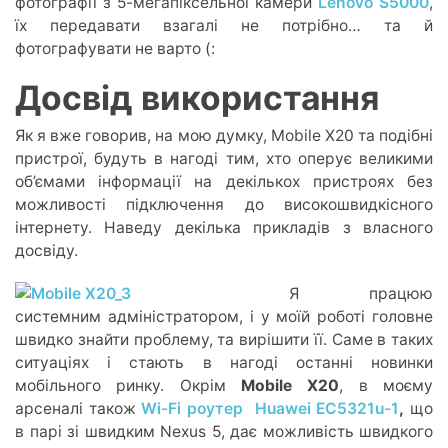
фотографії з 5-мегапіксельної камери
Lenovo S5000
,
їх передавати взагалі не потрібно… та й
фотографувати не варто (:
Досвід використання
Як я вже говорив, на мою думку, Mobile X20 та подібні
пристрої, будуть в нагоді тим, хто оперує великими
об’ємами інформації на декількох пристроях без
можливості підключення до високошвидкісного
інтернету. Наведу декілька прикладів з власного
досвіду.
Я працюю
системним адміністратором, і у моїй роботі головне
швидко знайти проблему, та вирішити її. Саме в таких
ситуаціях і стають в нагоді останні новинки
мобільного ринку. Окрім
Mobile X20
, в моєму
арсеналі також
Wi-Fi роутер Huawei EC5321u-1
,
що
в парі зі швидким Nexus 5, дає можливість швидкого