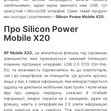
«мобільними», адже окрім звичного нам USB, тут
присутній і MicroUSB інтерфей. Саме такий продукт
ми сьогодні і розглянемо –
Silicon Power Mobile X20.
Про Silicon Power
Mobile X20
SP Mobile X20,
це мініатюрна флешка, під скромною
зовнішністю якої приховується чималий потенціал.
Новинка підтримує інтерфейс USB 2.0 OTG (On-the-
Go, та можливість підключатись як до комп’ютерів,
так і до смартфонів чи планшетів. Це досить зручно,
якщо у вас є певна інформація, яка використовується
одразу на декількох мобільних пристроях. І коли мова
йде про швидку передачу, скажімо 8 гігабайт
інформації, хмарні сервіси не є панацеєю, адже на
флешку, навіть з інтерфейсом 2.0 злити інформацію
куди швидше ніж у «хмару». Тож ультракомпактна