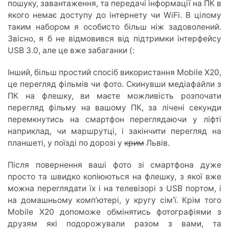
пошуку, завантаження, та передачі інформації на ПК в
якого немає доступу до інтернету чи WiFi. В цілому
таким набором я особисто більш ніж задоволений.
Звісно, я б не відмовився від підтримки інтерфейсу
USB 3.0, але це вже забаганки (:
Інший, більш простий спосіб використання Mobile X20,
це перегляд фільмів чи фото. Скинувши медіафайли з
ПК на флешку, ви маєте можливість розпочати
перегляд фільму на вашому ПК, за лічені секунди
перемкнутись на смартфон переглядаючи у ліфті
наприклад, чи маршрутці, і закінчити перегляд на
планшеті, у поїзді по дорозі у
крим
Львів.
Після повернення ваші фото зі смартфона дуже
просто та швидко копіюються на флешку, з якої вже
можна переглядати їх і на телевізорі з USB портом, і
на домашньому комп’ютері, у кругу сім’ї. Крім того
Mobile X20 допоможе обмінятись фотографіями з
друзям які подорожували разом з вами, та