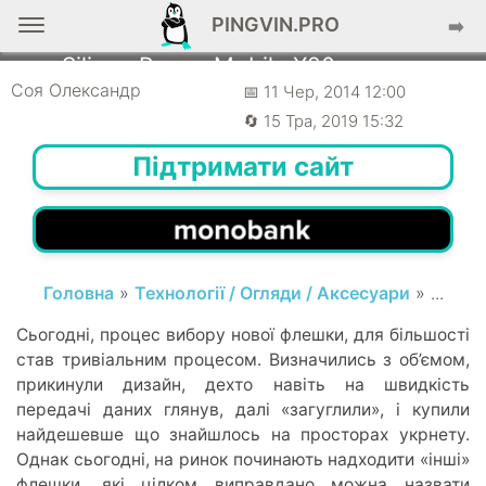
PINGVIN.PRO
➡️
🎒 АКСЕСУАРИ
Silicon Power Mobile X20 – огляд
флешки для смартфонів
Соя Олександр
📅 11 Чер, 2014 12:00
🔄 15 Тра, 2019 15:32
Підтримати сайт
Головна
»
Технології / Огляди / Аксесуари
» ...
Сьогодні, процес вибору нової флешки, для більшості
став тривіальним процесом. Визначились з об’ємом,
прикинули дизайн, дехто навіть на швидкість
передачі даних глянув, далі «загуглили», і купили
найдешевше що знайшлось на просторах укрнету.
Однак сьогодні, на ринок починають надходити «інші»
флешки, які цілком виправдано можна назвати