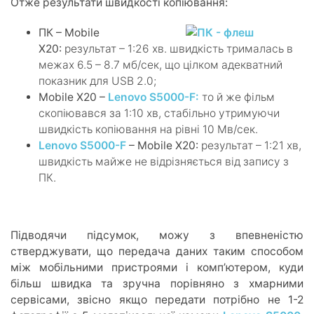
Отже результати швидкості копіювання:
ПК – Mobile
X20:
результат – 1:26 хв. швидкість трималась в
межах 6.5 – 8.7 мб/сек, що цілком адекватний
показник для USB 2.0;
Mobile X20 –
Lenovo S5000-F:
то й же фільм
скопіювався за 1:10 хв, стабільно утримуючи
швидкість копіювання на рівні 10 Мв/сек.
Lenovo S5000-F
– Mobile X20:
результат – 1:21 хв,
швидкість майже не відрізняється від запису з
ПК.
Підводячи підсумок, можу з впевненістю
стверджувати, що передача даних таким способом
між мобільними пристроями і комп’ютером, куди
більш швидка та зручна порівняно з хмарними
сервісами, звісно якщо передати потрібно не 1-2