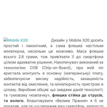
Дизайн у Mobile X20 досить
простий і лаконічний, а сама флешка настільки
мініатюрна, наскільки це можливо. Маса флешки
всього 2.8 грами, тож прив’язати її до смартфона
цілком адекватне рішення. Накопичувач виконаний за
технологією COB (Chip-on-Board), при якій чіп
кристала монтують в основну (материнську) плату,
забезпечуючи високу надійність, захищеність
контактів від окислення, та мініатюрність пристрою в
цілому. Виробник обіцяє що завдяки даній технології,
та гумовому «ковпачку»,
флешка стійка до струсів,
та вологи.
Влаштовувати «Велике Прання» я б не
порадив, але те що пережив ваш смартфон, запросто