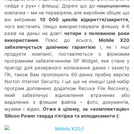
«зійде з рук» і флешці. Доречі що до
нацюцюрника
ковпачка – ми не перевіряли, але виробник обіцяє що
він витримає
10 000 циклів відкриття/закриття,
чого вистачить (якщо використовувати флешку 4-6
разів на день) на довгі
чотири з половиною роки
використання.
Плюс до всього,
Mobile X20
забезпечується довічною гарантією
і, як і інші
продукти компанії, поставляється з фірмовим
програмним забезпеченням SP Widget, яке стане у
пригоді для резервного копіювання даних і захисту
ПК, також Вам пропонують 60-денну пробну версію
Norton Internet Security. І це ще не кінець! Цей набір
програм доповнено додатком Recuva File Recovery,
який забезпечує відновлення втрачених або
видалених з флешки файлів – фото, документів,
музики і відео.
Отже в цілому, за «комплектацію»
Silicon Power тверда п’ятірка та аплодисменти (: