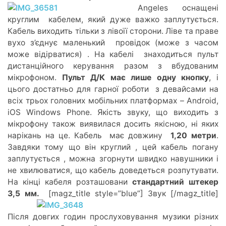
Angeles оснащені
круглим кабелем, який дуже важко заплутується.
Кабель виходить тільки з лівоїї сторони. Ліве та праве
вухо з’єднує маленький провідок (може з часом
може відірватися) . На кабелі знаходиться пульт
дистанційного керування разом з вбудованим
мікрофоном.
Пульт Д/К має лише одну кнопку
, і
цього достатньо для гарної роботи з девайсами на
всіх трьох головних мобільних платформах – Android,
iOS Windows Phone. Якість звуку, що виходить з
мікрофону також виявилася досить якісною, ні яких
нарікань на це. Кабель має довжину
1,20 метри
.
Завдяки тому що він круглий , цей кабель погану
заплутується , можна згорнути швидко навушники і
не хвилюватися, що кабель доведеться розпутувати.
На кінці кабеля розташовани
стандартний штекер
3,5 мм.
[magz_title style=”blue”] Звук [/magz_title]
Після довгих годин прослуховування музики різних