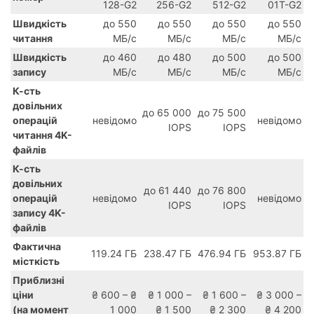
128-G2
256-G2
512-G2
01T-G2
Швидкість
до 550
до 550
до 550
до 550
читання
МБ/с
МБ/с
МБ/с
МБ/с
Швидкість
до 460
до 480
до 500
до 500
запису
МБ/с
МБ/с
МБ/с
МБ/с
К-сть
довільних
до 65 000
до 75 500
операцій
невідомо
невідомо
IOPS
IOPS
читання 4K-
файлів
К-сть
довільних
до 61 440
до 76 800
операцій
невідомо
невідомо
IOPS
IOPS
запису 4K-
файлів
Фактична
119.24 ГБ
238.47 ГБ
476.94 ГБ
953.87 ГБ
місткість
Приблизні
ціни
₴ 600 – ₴
₴ 1 000 –
₴ 1 600 –
₴ 3 000 –
(на момент
1 000
₴ 1 500
₴ 2 300
₴ 4 200