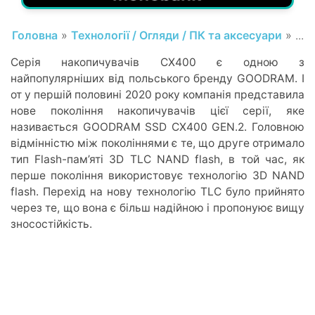
Головна
»
Технології / Огляди / ПК та аксесуари
» ...
Серія накопичувачів CX400 є одною з
найпопулярніших від польського бренду GOODRAM. І
от у першій половині 2020 року компанія представила
нове покоління накопичувачів цієї серії, яке
називається GOODRAM SSD CX400 GEN.2. Головною
відмінністю між поколіннями є те, що друге отримало
тип Flash-пам’яті 3D TLC NAND flash, в той час, як
перше покоління використовує технологію 3D NAND
flash. Перехід на нову технологію TLC було прийнято
через те, що вона є більш надійною і пропонуює вищу
зносостійкість.