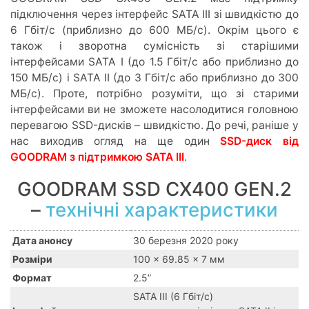
підключення через інтерфейс SATA III зі швидкістю до
6 Гбіт/с (приблизно до 600 МБ/с). Окрім цього є
також і зворотна сумісність зі старішими
інтерфейсами SATA I (до 1.5 Гбіт/с або приблизно до
150 МБ/с) і SATA II (до 3 Гбіт/с або приблизно до 300
МБ/с). Проте, потрібно розуміти, що зі старими
інтерфейсами ви не зможете насолодитися головною
перевагою SSD-дисків – швидкістю. До речі, раніше у
нас виходив огляд на ще один
SSD-диск від
GOODRAM з підтримкою
SATA III
.
GOODRAM SSD CX400 GEN.2
–
технічні характеристики
Дата анонсу
30 березня 2020 року
Розміри
100 x 69.85 x 7 мм
Формат
2.5”
SATA III (6 Гбіт/с)