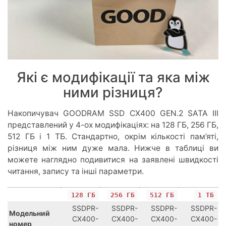
Які є модифікації та яка між
ними різниця?
Накопичувач GOODRAM SSD CX400 GEN.2 SATA III
представлений у 4-ох модифікаціях: на 128 ГБ, 256 ГБ,
512 ГБ і 1 ТБ. Стандартно, окрім кількості пам’яті,
різниця між ним дуже мала. Нижче в таблиці ви
можете наглядно подивитися на заявлені швидкості
читання, запису та інші параметри.
128 ГБ
256 ГБ
512 ГБ
1 ТБ
SSDPR-
SSDPR-
SSDPR-
SSDPR-
Модельний
CX400-
CX400-
CX400-
CX400-
номер