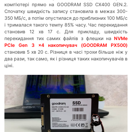
комп’ютері прямо на GOODRAM SSD CX400 GEN.2.
Спочатку швидкість запису становила в межах 300-
350 МБ/с, а потім опустилася до приблизних 100 МБ/с
і трималася такого темпу 85% часу. Час перекидання
становив 12 хв 17 с. Для прикладу, швидкість
перекидання тих самих файлів з флешки на
NVMe
PCIe Gen 3 x4 накопичувач (GOODRAM PX500)
становив 5 хв 20 с. Різниця в часі трохи більше ніж у
два рази, так само, як і різниця таких накопичувачів в
ціні.