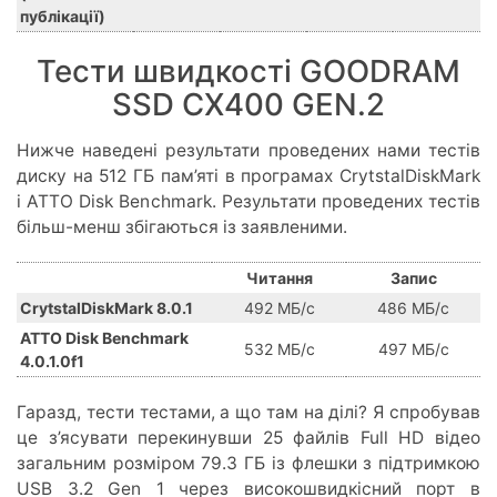
публікації)
Тести швидкості GOODRAM
SSD CX400 GEN.2
Нижче наведені результати проведених нами тестів
диску на 512 ГБ пам’яті в програмах CrytstalDiskMark
і ATTO Disk Benchmark. Результати проведених тестів
більш-менш збігаються із заявленими.
Читання
Запис
CrytstalDiskMark 8.0.1
492 МБ/с
486 МБ/с
ATTO Disk Benchmark
532 МБ/с
497 МБ/с
4.0.1.0f1
Гаразд, тести тестами, а що там на ділі? Я спробував
це з’ясувати перекинувши 25 файлів Full HD відео
загальним розміром 79.3 ГБ із флешки з підтримкою
USB 3.2 Gen 1 через високошвидкісний порт в