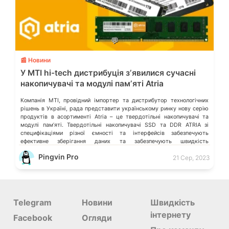
💬
📰 Новини
У МТІ hi-tech дистрибуція зʼявилися сучасні
накопичувачі та модулі памʼяті Atria
Компанія МТІ, провідний імпортер та дистрибутор технологічних
рішень в Україні, рада представити українському ринку нову серію
продуктів в асортименті Atria – це твердотільні накопичувачі та
модулі пам’яті. Твердотільні накопичувачі SSD та DDR ATRIA зі
специфікаціями різної ємності та інтерфейсів забезпечують
ефективне зберігання даних та забезпечують швидкість
завантаження операційної системи та програм. Що таке SSD і […]
Pingvin Pro
21 Сер, 2023
Telegram
Новини
Швидкість
інтернету
Facebook
Огляди