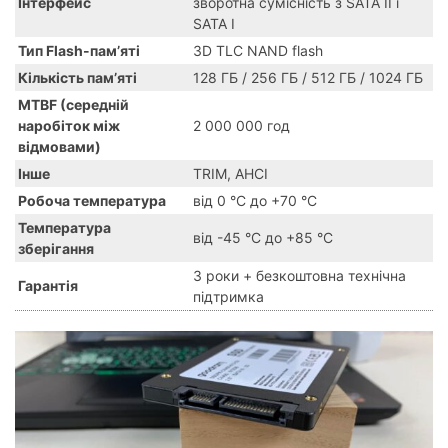
Інтерфейс
зворотна сумісність з SATA II і
SATA I
Тип Flash-пам’яті
3D TLC NAND flash
Кількість пам’яті
128 ГБ / 256 ГБ / 512 ГБ / 1024 ГБ
MTBF (середній
наробіток між
2 000 000 год
відмовами)
Інше
TRIM, AHCI
Робоча температура
від 0 °C до +70 °C
Температура
від -45 °C до +85 °C
зберігання
3 роки + безкоштовна технічна
Гарантія
підтримка