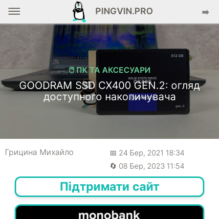
PINGVIN.PRO
➡️
🖱️ ПК ТА АКСЕСУАРИ
GOODRAM SSD CX400 GEN.2: огляд
доступного накопичувача
Грицина Михайло
📅 24 Бер, 2021 18:34
🔄 08 Бер, 2023 11:54
Підтримати сайт