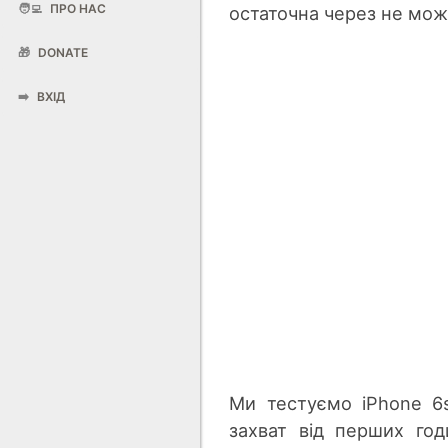
🧑‍💻
ПРО НАС
остаточна через не можл
🎁
DONATE
➡️
ВХІД
Ми тестуємо iPhone 6
захват від перших го