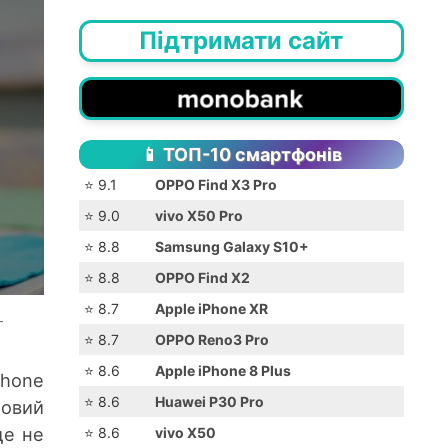
Підтримати сайт
📱 ТОП-10 смартфонів
⭐️ 9.1
OPPO Find X3 Pro
⭐️ 9.0
vivo X50 Pro
⭐️ 8.8
Samsung Galaxy S10+
⭐️ 8.8
OPPO Find X2
⭐️ 8.7
Apple iPhone XR
–
⭐️ 8.7
OPPO Reno3 Pro
⭐️ 8.6
Apple iPhone 8 Plus
Phone
⭐️ 8.6
Huawei P30 Pro
новий
ще не
⭐️ 8.6
vivo X50