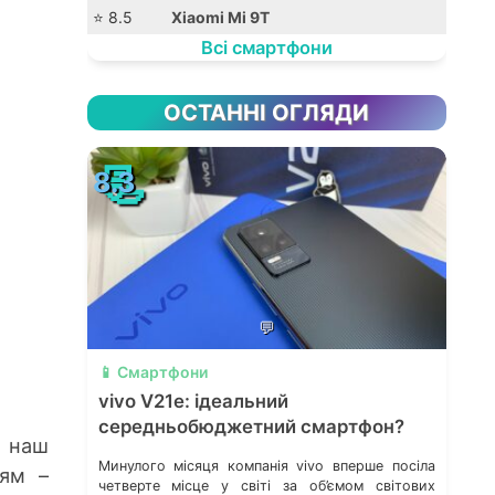
⭐️ 8.5
Xiaomi Mi 9T
Всі смартфони
ОСТАННІ ОГЛЯДИ
📃
8.3
💬
📱 Смартфони
vivo V21e: ідеальний
середньобюджетний смартфон?
и наш
Минулого місяця компанія vivo вперше посіла
ням –
четверте місце у світі за об’ємом світових