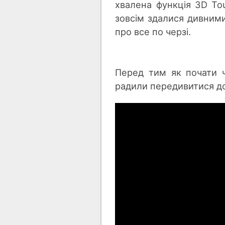
хвалена функція 3D Tou
зовсім здалися дивними
про все по черзі.
Перед тим як почати ч
радили передивитися до