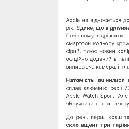
Apple не відноситься д
рік.
Єдине, що відрізняє
По-іншому відрізнити 
смартфон кольору «роже
сірий, плюс новий колі
офіційно доданий в палі
випираюча камера, і пла
Натомість змінилися 
сплав алюмінію серії 
Apple Watch Sport. Ал
яБлучники також стягнул
До речі, перші краш-т
скло вщент при падін