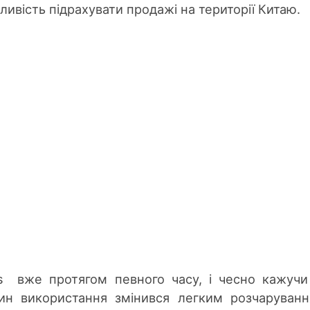
ивість підрахувати продажі на території Китаю.
s вже протягом певного часу, і чесно кажуч
дин використання змінився легким розчаруван