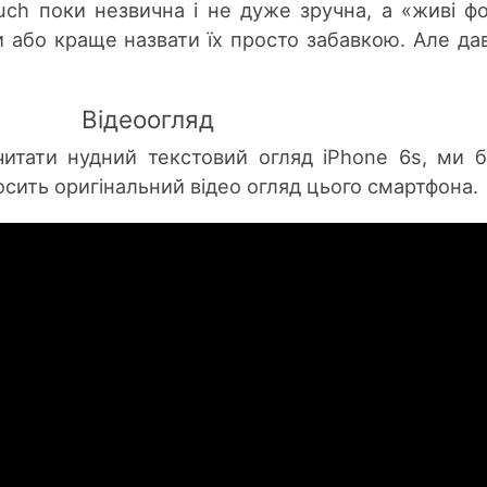
ch поки незвична і не дуже зручна, а «живі фо
 або краще назвати їх просто забавкою. Але да
Відеоогляд
итати нудний текстовий огляд iPhone 6s, ми 
сить оригінальний відео огляд цього смартфона.