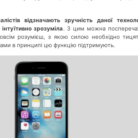
алістів відзначають зручність даної техноло
інтуїтивно зрозуміла
. З цим можна поспереча
зовсім розумієш, з якою силою необхідно тиця
грами в принципі цю функцію підтримують.