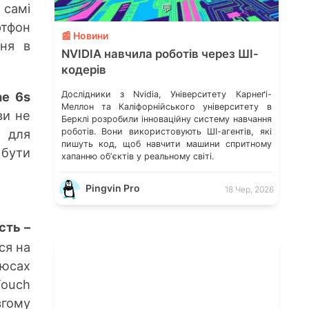
 самі
💬
ртфон
📰 Новини
ння в
NVIDIA навчила роботів через ШІ-
кодерів
Дослідники з Nvidia, Університету Карнеґі-
ne 6s
Меллон та Каліфорнійського університету в
ви не
Берклі розробили інноваційну систему навчання
роботів. Вони використовують ШІ-агентів, які
 для
пишуть код, щоб навчити машини спритному
 бути
хапанню обʼєктів у реальному світі.
Pingvin Pro
18 Чер, 2026
сть –
ся на
люсах
Touch
вгому