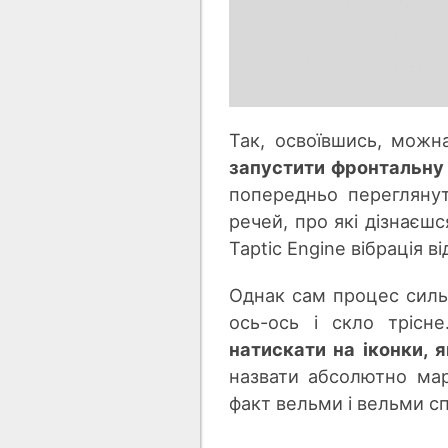
Так, освоївшись, мож
запустити фронтальну
попередньо переглянут
речей, про які дізнаєш
Taptic Engine вібрація 
Однак сам процес силь
ось-ось і скло тріс
натискати на іконки, 
назвати абсолютно мар
факт вельми і вельми сп