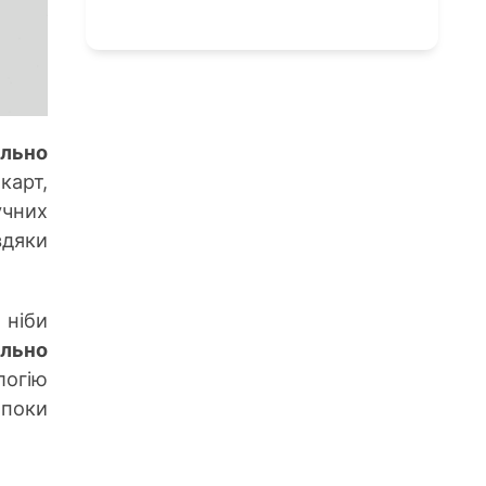
ально
карт,
учних
вдяки
 ніби
льно
логію
 поки