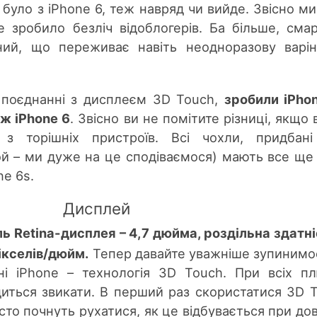
е було з iPhone 6, теж навряд чи вийде. Звісно ми
е зробило безліч відоблогерів. Ба більше, сма
йний, що переживає навіть неодноразову варі
в поєднанні з дисплеєм 3D Touch,
зробили
i
Pho
іж iPhone 6
. Звісно ви не помітите різниці, якщо 
з торішніх пристроїв. Всі чохли, придбані
ой – ми дуже на це сподіваємося) мають все ще
ne 6s.
Дисплей
ь Retina-дисплея – 4,7 дюйма, роздільна здатні
пікселів/дюйм.
Тепер давайте уважніше зупинимо
ні iPhone – технологія 3D Touch. При всіх п
одиться звикати. В перший раз скористатися 3D 
сто почнуть рухатися, як це відбувається при до