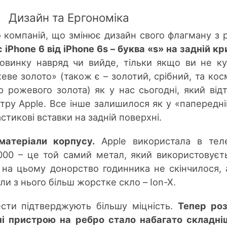
Дизайн та Ергономіка
о компаній, що змінює дизайн свого флагману з р
 iPhone 6 від iPhone 6s – буква «s» на задній к
новинку навряд чи вийде, тільки якщо ви не к
ве золото» (також є – золотий, срібний, та кос
р рожевого золота) як у нас сьогодні, який від
тру Apple. Все інше залишилося як у «папереднік
стикові вставки на задній поверхні.
матеріали корпусу.
Apple використала в тел
7000 – це той самий метал, який використовуєт
е на цьому донорство годинника не скінчилося,
и з нього більш жорстке скло – Ion-X.
ести підтверджують більшу міцність.
Тепер ро
ні пристрою на ребро стало набагато складні