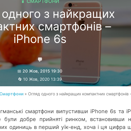
📱 СМАРТФОНИ
 одного з найкращих
ктних смартфонів –
iPhone 6s
💬
📅 20 Жов, 2015 19:30
🔄 10 Жов, 2020 13:39
Гребеник Максим
 / Смартфони
» Огляд одного з найкращих компактних смартфонів 
агманські смартфони випустивши iPhone 6s та i
е були добре прийняті ринком, встановивши 
их одиниць в перший уїк-енд, хоча і ця цифра 