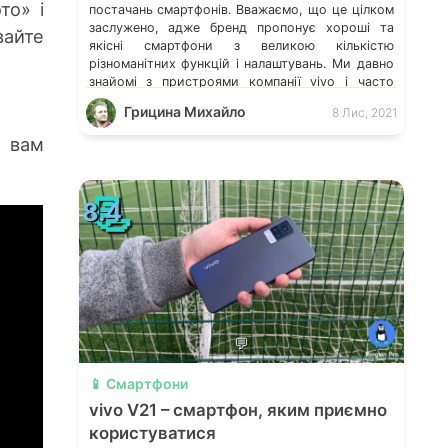
то» і
постачань смартфонів. Вважаємо, що це цілком
заслужено, адже бренд пропонує хороші та
вайте
якісні смартфони з великою кількістю
різноманітних функцій і налаштувань. Ми давно
знайомі з пристроями компанії vivo і часто
радимо їх як кандидатів для купівлі знайомим
Грицина Михайло
8 Лис, 2021
та рідним. Нещодавно ми розказували […]
б вам
📃
8.4
💬
📱 Смартфони
vivo V21 – смартфон, яким приємно
користуватися