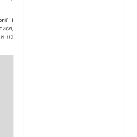
гії і
тися,
ти на