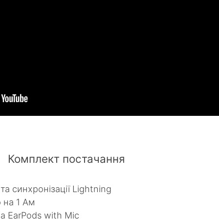
Комплект постачання
та синхронізації Lightning
 на 1 Ам
а EarPods with Mic