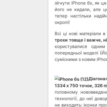
зігнути iPhone 6s, як ц
його не кидали, але ц
тепер настільки наді
окропі!
Всі ці нові матеріали 
трохи товще і важче, н
користувалися одним 
попередньої моделі (Й
сумісними з новим iPho
Діагонал
1334 х 750 точок, 326 
головному нововведен
технології, до неї дов
не виходить: іконки про