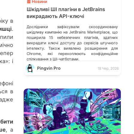
📰 Новини
Шкідливі ШІ плагіни в JetBrains
викрадають API-ключі
іку в
Дослідники зафіксували скоординовану
ришці
.
шкідливу кампанію на JetBrains Marketplace, що
упили
поширила 15 небезпечних плагінів, здатних
викрадати ключі доступу до сервісів штучного
мічно
інтелекту. Також виявлено розширення для
тепер
Chrome, які перехоплюють конфіденційне
спілкування з ШІ-чатботами.
а»: і
Pingvin Pro
18 Чер, 2026
ефоні
ься в
 адже
збити
ше
, а