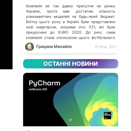
Компанія не так давно присутня на ринку
України, проте має достатню кількість
різноманітних моделей на будь-який бюджет.
Влітку цього року в Україні були представлені
нові смартфони, зокрема vivo V21, які були
приурочені до EURO 2020. До речі, сама
компанія стала спонсором цього футбольного
чемпіонату і загалом підтримує здоровий спосіб
Грицина Михайло
25 Жов, 2021
життя. Сьогодні ж, розкажемо вам про […]
ОСТАННІ НОВИНИ
💬