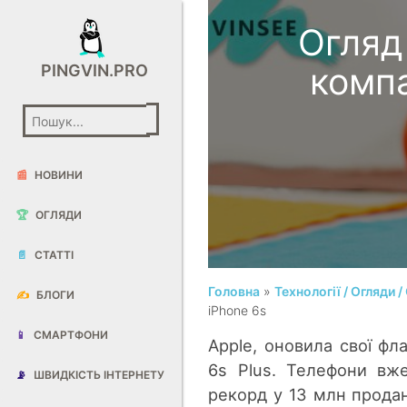
Огляд
компа
PINGVIN.PRO
📰
НОВИНИ
🏆
ОГЛЯДИ
📄
СТАТТІ
Головна
»
Технології / Огляди
✍️
БЛОГИ
iPhone 6s
📱
СМАРТФОНИ
Apple, оновила свої фл
6s Plus. Телефони вж
📡
ШВИДКІСТЬ ІНТЕРНЕТУ
рекорд у 13 млн продан