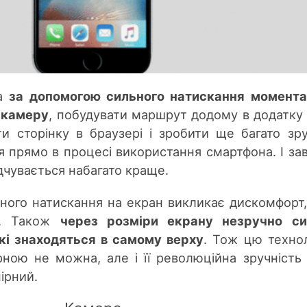
на
за допомогою сильного натискання момент
 камеру
, побудувати маршрут додому в додатку 
и сторінку в браузері і зробити ще багато зр
ся прямо в процесі використання смартфона. І за
відчувається набагато краще.
ного натискання на екран викликає дискомфорт,
не. Також
через розміри екрану незручно си
які знаходяться в самому верху
. Тож цю техно
ною не можна, але і її революційна зручність
ірний.