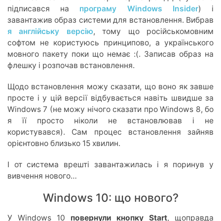
підписався на
програму Windows Insider
) і
завантажив образ системи для встановлення. Вибрав
я англійську версію
, тому що російськомовним
софтом не користуюсь принципово, а українського
мовного пакету поки що немає :(. Записав образ на
флешку і розпочав встановлення.
Щодо встановлення можу сказати, що воно як завше
просте і у цій версії відбувається навіть швидше за
Windows 7 (не можу нічого сказати про Windows 8, бо
я її просто ніколи не встановлював і не
користувався). Сам процес встановлення зайняв
орієнтовно близько 15 хвилин.
І от система врешті завантажилась і я поринув у
вивчення нового…
Windows 10: що нового?
У Windows 10
повернули кнопку Start
, щоправда