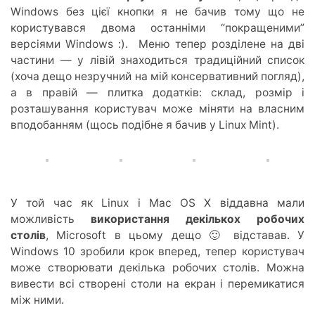
Windows без цієї кнопки я не бачив тому що не
користувався двома останніми “покращеними”
версіями Windows :). Меню тепер розділене на дві
частини — у лівій знаходиться традиційний список
(хоча дещо незручний на мій консервативний погляд),
а в правій — плитка додатків: склад, розмір і
розташування користувач може міняти на власним
вподобанням (щось подібне я бачив у Linux Mint).
У той час як Linux і Mac OS X віддавна мали
можливість
використання декількох робочих
столів
, Microsoft в цьому дещо 🙂 відставав. У
Windows 10 зробили крок вперед, тепер користувач
може створювати декілька робочих столів. Можна
вивести всі створені столи на екран і перемикатися
між ними.