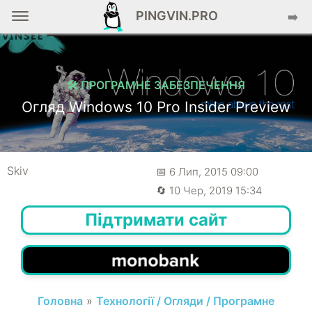
PINGVIN.PRO
➡️
🛠️ ПРОГРАМНЕ ЗАБЕЗПЕЧЕННЯ
Огляд Windows 10 Pro Insider Preview
Skiv
📅 6 Лип, 2015 09:00
🔄 10 Чер, 2019 15:34
Підтримати сайт
Головна
»
Технології / Огляди / Програмне