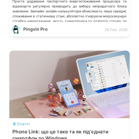
Просте додавання паспортного енергоспоживання процесора та
відеокарти регулярно призводить до вибору непридатного блока
живлення. Звичайні онлайн-калькулятори обчислюють лише середнє
споживання в статичному стані, абсолютно ігноруючи мікросекундні
стрибки навантаження, якість схемотехніки та розподіл струму по
окремих лініях. Розберімо, які технічні параметри насправді
Pingvin Pro
28 Лип, 2026
визначають надійність системи живлення та як правильно підібрати
БЖ із гарантованим запасом міцності. Пікові […]
💬
📄 Статті
Phone Link: що це таке та як підʼєднати
смартфон до Windows