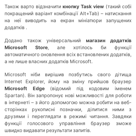
Також варто відзначити
кнопку Task view
(такий собі
покращений варіант комбінації Alt+Tab) – натискання
на неї виводить на екран мініатюри запущених
додатків .
Додано також універсальний
магазин додатків
Microsoft Store
, але хотілось би функції
автоматичного оновлення всіх встановлених додатків,
а не лише власних додатків Microsoft.
Microsoft ніби вирішив позбутись свого дітища
Internet Explorer, йому на зміну прийшов браузер
Microsoft Edge
(відомий під кодовим іменем
Spartan). Він запропонує нові можливості для роботи
в інтернеті – з його допомогою можна робити на веб-
сторінках рукописні позначки, ділитися ними з
друзями і переглядати в режимі читання. Завдяки
функції голосового управління браузер зможе
швидко видавати результати запитів.