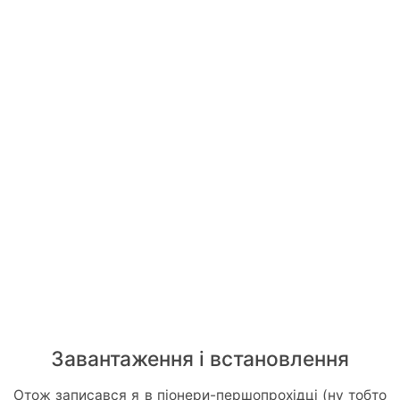
Завантаження і встановлення
Отож записався я в піонери-першопрохідці (ну тобто