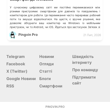
У сучасному цифровому світі ми постійно перемикаємося між
різними пристроями: смартфоном для дзвінків та повідомлень і
компʼютером для роботи. Це перемикання часто перериває робочий
потік та змушує відволікатися. На щастя, є зручне рішення, яке
дозволяє обʼєднати ваш компʼютер на Windows із мобільним
пристроєм, чи то Android, чи iOS. Йдеться про застосунок Звʼязок зі
смартфоном (Phone Link) від Microsoft, що перетворює ваш ПК на
Pingvin Pro
21 Лип, 2026
своєрідний «міст» до функцій смартфона.
Telegram
Новини
Швидкість
інтернету
Facebook
Огляди
Про команду
X (Twitter)
Статті
Підтримати
Google Новини
Блоги
сайт
RSS
Смартфони
PINGVIN.PRO