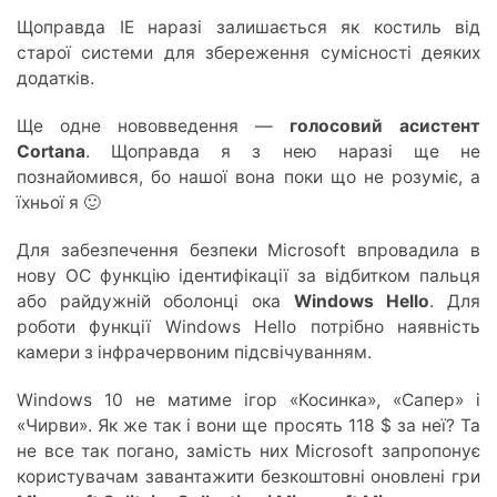
Щоправда ІЕ наразі залишається як костиль від
старої системи для збереження сумісності деяких
додатків.
Ще одне нововведення —
голосовий асистент
Cortana
. Щоправда я з нею наразі ще не
познайомився, бо нашої вона поки що не розуміє, а
їхньої я 🙂
Для забезпечення безпеки Microsoft впровадила в
нову ОС функцію ідентифікації за відбитком пальця
або райдужній оболонці ока
Windows Hello
. Для
роботи функції Windows Hello потрібно наявність
камери з інфрачервоним підсвічуванням.
Windows 10 не матиме ігор «Косинка», «Сапер» і
«Чирви». Як же так і вони ще просять 118 $ за неї? Та
не все так погано, замість них Microsoft запропонує
користувачам завантажити безкоштовні оновлені гри