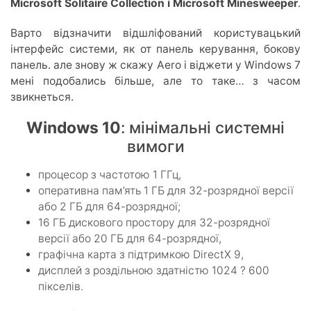
Microsoft Solitaire Collection і Microsoft Minesweeper
.
Варто відзначити відшліфований користувацький
інтерфейс системи, як от панель керування, бокову
панель. але знову ж скажу Aero і віджети у Windows 7
мені подобались більше, але то таке… з часом
звикнеться.
Windows 10
: мінімальні системні
вимоги
процесор з частотою 1 ГГц,
оперативна пам’ять 1 ГБ для 32-розрядної версії
або 2 ГБ для 64-розрядної;
16 ГБ дискового простору для 32-розрядної
версії або 20 ГБ для 64-розрядної,
графічна карта з підтримкою DirectX 9,
дисплей з роздільною здатністю 1024 ? 600
пікселів.