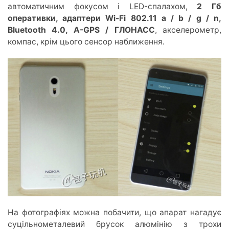
автоматичним фокусом і LED-спалахом,
2 Гб
оперативки, адаптери Wi-Fi 802.11 a / b / g / n,
Bluetooth 4.0, A-GPS / ГЛОНАСС
, акселерометр,
компас, крім цього сенсор наближення.
На фотографіях можна побачити, що апарат нагадує
суцільнометалевий брусок алюмінію з трохи