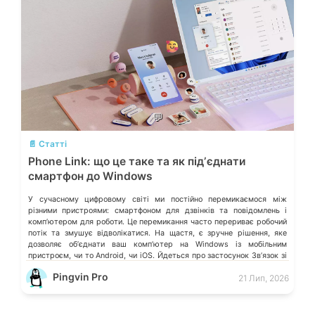
💬
📄 Статті
Phone Link: що це таке та як підʼєднати
смартфон до Windows
У сучасному цифровому світі ми постійно перемикаємося між
різними пристроями: смартфоном для дзвінків та повідомлень і
компʼютером для роботи. Це перемикання часто перериває робочий
потік та змушує відволікатися. На щастя, є зручне рішення, яке
дозволяє обʼєднати ваш компʼютер на Windows із мобільним
пристроєм, чи то Android, чи iOS. Йдеться про застосунок Звʼязок зі
смартфоном (Phone Link) від Microsoft, що перетворює ваш ПК на
Pingvin Pro
21 Лип, 2026
своєрідний «міст» до функцій смартфона.