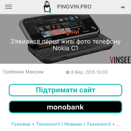
PINGVIN.PRO
➡️
📰 НОВИНИ
З’явилися перші живі фото телефону
Nokia C1
Гребеник Максим
📅 8 Вер, 2015 10:00
Підтримати сайт
Головна
»
Технології / Новини
/
Технології
» ...