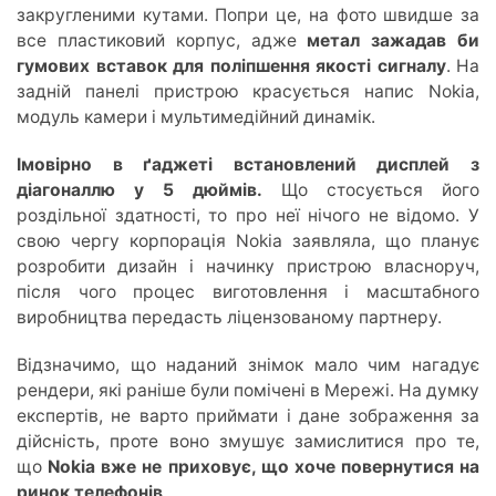
закругленими кутами. Попри це, на фото швидше за
все пластиковий корпус, адже
метал зажадав би
гумових вставок для поліпшення якості сигналу
. На
задній панелі пристрою красується напис Nokia,
модуль камери і мультимедійний динамік.
Імовірно в ґаджеті встановлений дисплей з
діагоналлю у 5 дюймів.
Що стосується його
роздільної здатності, то про неї нічого не відомо. У
свою чергу корпорація Nokia заявляла, що планує
розробити дизайн і начинку пристрою власноруч,
після чого процес виготовлення і масштабного
виробництва передасть ліцензованому партнеру.
Відзначимо, що наданий знімок мало чим нагадує
рендери, які раніше були помічені в Мережі. На думку
експертів, не варто приймати і дане зображення за
дійсність, проте воно змушує замислитися про те,
що
Nokia вже не приховує, що хоче повернутися на
ринок телефонів
.