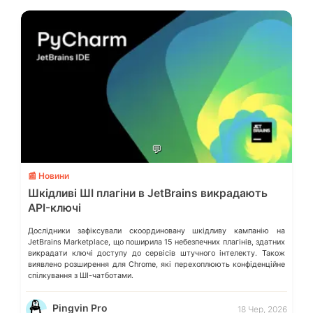
💬
📰 Новини
Шкідливі ШІ плагіни в JetBrains викрадають
API-ключі
Дослідники зафіксували скоординовану шкідливу кампанію на
JetBrains Marketplace, що поширила 15 небезпечних плагінів, здатних
викрадати ключі доступу до сервісів штучного інтелекту. Також
виявлено розширення для Chrome, які перехоплюють конфіденційне
спілкування з ШІ-чатботами.
Pingvin Pro
18 Чер, 2026