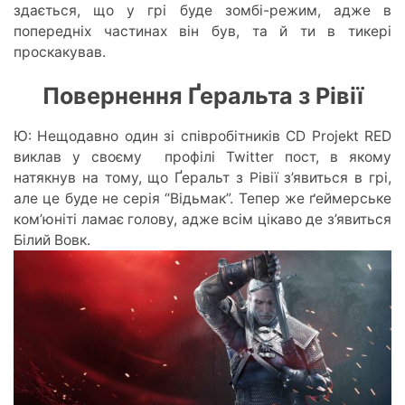
здається, що у грі буде зомбі-режим, адже в
попередніх частинах він був, та й ти в тикері
проскакував.
Повернення Ґеральта з Рівії
Ю: Нещодавно один зі співробітників
CD Projekt RED
виклав у своєму профілі Twitter пост, в якому
натякнув на тому, що Ґеральт з Рівії з’явиться в грі
,
але це буде не серія “Відьмак”. Тепер же ґеймерське
ком’юніті ламає голову, адже всім цікаво де з’явиться
Білий Вовк.