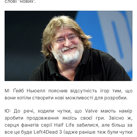
слові “нових”.
М: Ґейб Ньюелл пояснив відсутність ігор тим, що
вони хотіли створити нові можливості для розробки.
Ю: До речі, ходили чутки, що Valve мають намір
зробити продовження якоїсь своєї гри. Звісно ж,
серця фанатів серії Half Life забилися, але більш за
все це буде Left4Dead 3 (адже раніше теж були чутки