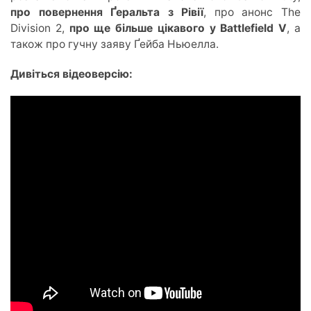
про повернення Ґеральта з Рівії
, про анонс The
Division 2,
про ще більше цікавого у Battlefield V
, а
також про гучну заяву Ґейба Ньюелла.
Дивіться відеоверсію: