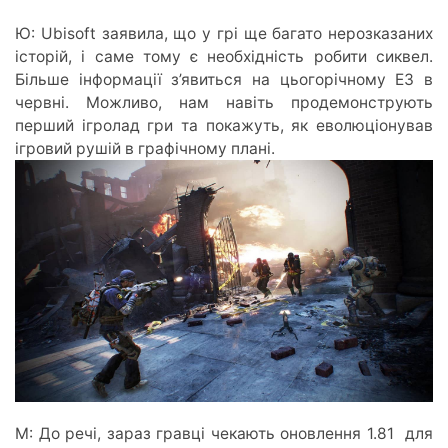
Ю: Ubisoft заявила, що у грі ще багато нерозказаних
історій, і саме тому є необхідність робити сиквел.
Більше інформації з’явиться на цьогорічному Е3 в
червні. Можливо, нам навіть продемонструють
перший ігролад гри та покажуть, як еволюціонував
ігровий рушій в графічному плані.
М: До речі, зараз гравці чекають оновлення 1.81 для