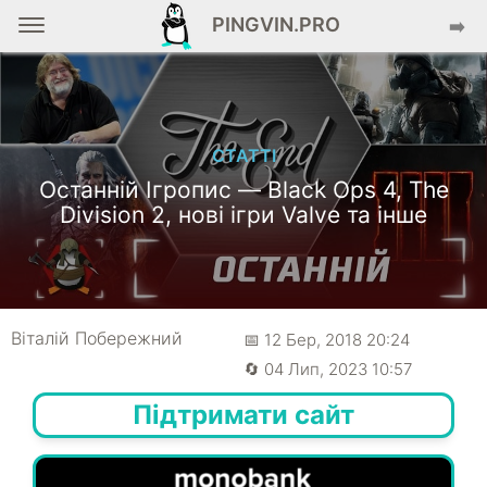
PINGVIN.PRO
➡️
СТАТТІ
Останній Ігропис — Black Ops 4, The
Division 2, нові ігри Valve та інше
Віталій Побережний
📅 12 Бер, 2018 20:24
🔄 04 Лип, 2023 10:57
Підтримати сайт