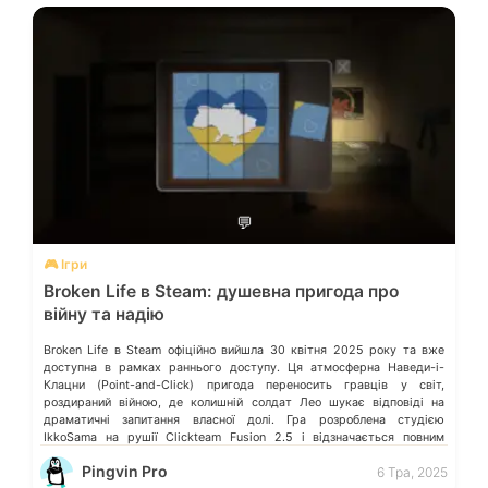
💬
🎮 Ігри
Broken Life в Steam: душевна пригода про
війну та надію
Broken Life в Steam офіційно вийшла 30 квітня 2025 року та вже
доступна в рамках раннього доступу. Ця атмосферна Наведи-і-
Клацни (Point-and-Click) пригода переносить гравців у світ,
роздираний війною, де колишній солдат Лео шукає відповіді на
драматичні запитання власної долі. Гра розроблена студією
IkkoSama на рушії Clickteam Fusion 2.5 і відзначається повним
озвученням та 2D-локаціями, що […]
Pingvin Pro
6 Тра, 2025