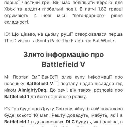
першої частини гри. Він має поліпшити версію для
Xbox та додати глобальні події. В патчі 1.82 гравці
отримають 4 нові місії “легендарного” рівня
складності.
Ю: Що цікаво, на цьому рушії створювалася перша
The Division та South Park: The Fractured But Whole.
Злито інформацію про
Battlefield V
М: Портал ЕмПіВанЕсТі злив купу інформації про
новеньку
Battlefield V
. Її порталу надав інсайдер під
ніком
AlmightyDaq
. До речі, він також розповів про
Battlefield 1
до його офіційного релізу.
Ю: Гра буде про Другу Світову війну, і в ній початково
буде всього 10 мап. Решту додадуть, мабуть, як і в
Battlefield 1
в доповненнях.
DLC
будуть, як і раніше, в