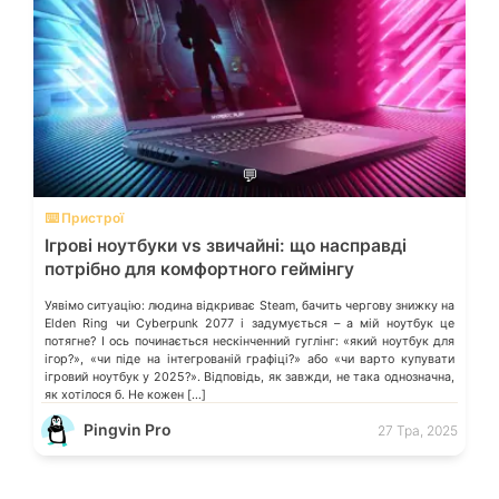
💬
⌨️ Пристрої
Ігрові ноутбуки vs звичайні: що насправді
потрібно для комфортного геймінгу
Уявімо ситуацію: людина відкриває Steam, бачить чергову знижку на
Elden Ring чи Cyberpunk 2077 і задумується – а мій ноутбук це
потягне? І ось починається нескінченний гуглінг: «який ноутбук для
ігор?», «чи піде на інтегрованій графіці?» або «чи варто купувати
ігровий ноутбук у 2025?». Відповідь, як завжди, не така однозначна,
як хотілося б. Не кожен […]
Pingvin Pro
27 Тра, 2025