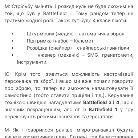
М: Стрільбу змінять, і розкид куль не буде схожим на
той, що був у Battlefield 1. Тому рандом тепер не
гратиме жодної ролі. Також тут буде 4 класи піхоти:
Штурмовик (медик) – автоматична зброя.
Підтримка (набої) – Кулемет
Розвідка (снайпер) – снайперські гвинтівки
Інженер (механік) – SMG, гранатомети,
інструменти.
Ю: Крім того, з’явиться можливість кастомізації
персонажа та зброї. І якщо ми вже почали говорити
про зброю, то тепер ви зможете налаштовувати її
самостійно (тобто ставити приціли і т.д.). Керування
технікою швидше нагадуватиме
Battlefield 3 i
4
, що є
значним покращенням, але от із
Battlefield 1
у гру
перекочують режими Incursions та Operations.
М: Як і говорилося раніше, мікротранзакції будуть
лише в косметичних цілях. До речі, гра буде створена