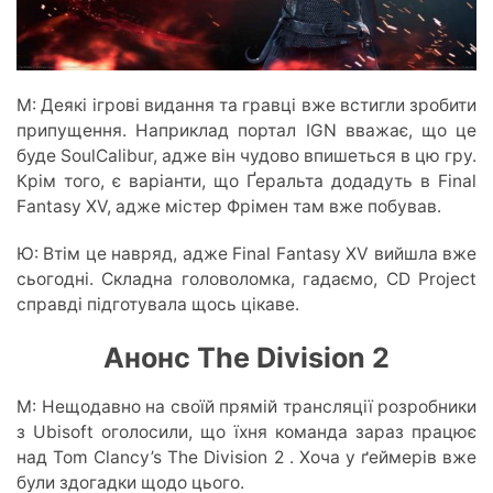
М: Деякі ігрові видання та гравці вже встигли зробити
припущення. Наприклад портал IGN вважає, що це
буде SoulCalibur, адже він чудово впишеться в цю гру.
Крім того, є варіанти, що Ґеральта додадуть в Final
Fantasy XV, адже містер Фрімен там вже побував.
Ю: Втім це навряд, адже Final Fantasy XV вийшла вже
сьогодні. Складна головоломка, гадаємо, CD Project
справді підготувала щось цікаве.
Анонс The Division 2
М: Нещодавно на своїй прямій трансляції розробники
з Ubisoft оголосили, що їхня команда зараз працює
над Tom Clancy’s The Division 2 . Хоча у ґеймерів вже
були здогадки щодо цього.