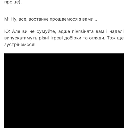
про це).
М: Ну, все, востаннє прощаємося з вами…
Ю: Але ви не сумуйте, адже пінгвінята вам і надалі
випускатимуть різні ігрові добірки та огляди. Тож ще
зустрінемося!