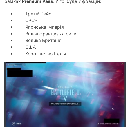
рамках
Premium Pass
. У грі буде 7 фракцій:
Третій Рейх
СРСР
Японська Імперія
Вільні французькі сили
Велика Британія
США
Королівство Італія