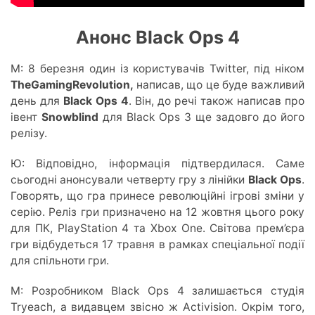
Анонс Black Ops 4
М: 8 березня один із користувачів Twitter, під ніком
TheGamingRevolution,
написав
, що це буде важливий
день для
Black Ops 4
. Він, до речі також написав про
івент
Snowblind
для Black Ops 3 ще задовго до його
релізу.
Ю: Відповідно, інформація підтвердилася. Саме
сьогодні анонсували четверту гру з лінійки
Black Ops
.
Говорять, що гра принесе революційні ігрові зміни у
серію. Реліз гри призначено на 12 жовтня цього року
для ПК, PlayStation 4 та Xbox One. Світова прем’єра
гри відбудеться 17 травня в рамках спеціальної події
для спільноти гри.
М: Розробником Black Ops 4 залишається студія
Tryeach
, а видавцем звісно ж
Activision
. Окрім того,