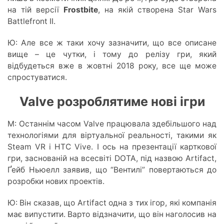
на тій версії
Frostbite
, на якій створена Star Wars
Battlefront II.
Ю: Але все ж таки хочу зазначити, що все описане
вище – це чутки, і тому до релізу гри, який
відбудеться вже в жовтні 2018 року, все ще може
спростуватися.
Valve розроблятиме нові ігри
М: Останнім часом Valve працювала здебільшого над
технологіями для віртуальної реальності, такими як
Steam VR і HTC Vive. І ось на презентації карткової
гри, заснованій на всесвіті DOTA, під назвою Artifact,
Ґейб Ньюелл заявив, що “Вентилі” повертаються
до
розробки нових проектів.
Ю: Він сказав, що Artifact одна з тих ігор, які компанія
має випустити. Варто відзначити, що він наголосив на