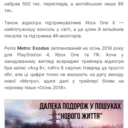
набрав 500 тис. переглядів, а англійською лише 86
тис.
Також відеогра підтримуватиме Xbox One X —
найпотужнішу консоль у світі, а це цілих 8 мільйонів
пікселів та підтримка 4К-моніторів.
Реліз
Metro: Exodus
запланований на осінь 2018 року
для PlayStation 4, Xbox One та ПК. Хоча у
закодованому вигляді всередині трейлера відеогри
був напис «Avg 8», тобто 8 серпня. Навряд це просто
збіг, але ці цифри точно не вказують на дату виходу
нової «Метро», адже далі у трейлері білим на
чорному пише «Осінь 2018».