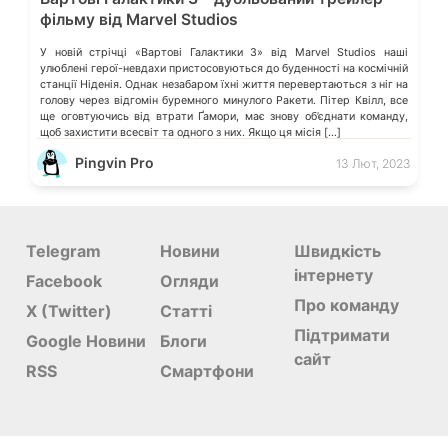
фільму від Marvel Studios
У новій стрічці «Вартові Галактики 3» від Marvel Studios наші
улюблені герої-невдахи пристосовуються до буденності на космічній
станції Ніденія. Однак незабаром їхні життя перевертаються з ніг на
голову через відгомін буремного минулого Ракети. Пітер Квілл, все
ще оговтуючись від втрати Ґамори, має знову об’єднати команду,
щоб захистити всесвіт та одного з них. Якщо ця місія […]
Pingvin Pro
13 Лют, 2023
Telegram
Новини
Швидкість
інтернету
Facebook
Огляди
Про команду
X (Twitter)
Статті
Підтримати
Google Новини
Блоги
сайт
RSS
Смартфони