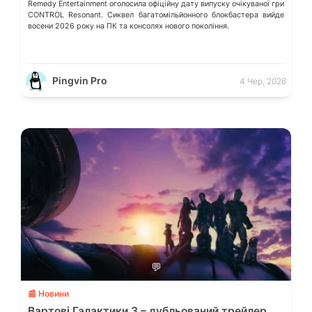
Remedy Entertainment оголосила офіційну дату випуску очікуваної гри
CONTROL Resonant. Сиквел багатомільйонного блокбастера вийде
восени 2026 року на ПК та консолях нового покоління.
Pingvin Pro
4 Чер, 2026
💬
📰 Новини
Вартові Галактики 3 – дубльований трейлер