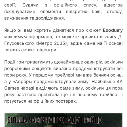
серії. Судячи з офіційного опису, відеогра
поєднуватиме елементи відкритих боїв, стелсу,
виживання та дослідження.
Якщо ж вам кортить дізнатися про сюжет
Exodus
‘у
максимум інформації, то можете прочитати книгу Д.
Глуховського «Метро 2035», адже саме на її основі
лежить сюжет відеогри.
Події гри триватимуть щонайменше один рік, оскільки
розробники обіцяють виразно продемонструвати всі
пори року. У першому трейлері ми вже бачили осінь,
а у «Аврорі» продемонстрували зиму. Найбільше 4A
Games наразі виділяють саме зиму, оскільки ця пора
року частково пробігала ще і в першому трейлері, і
позується на офіційних постерах.