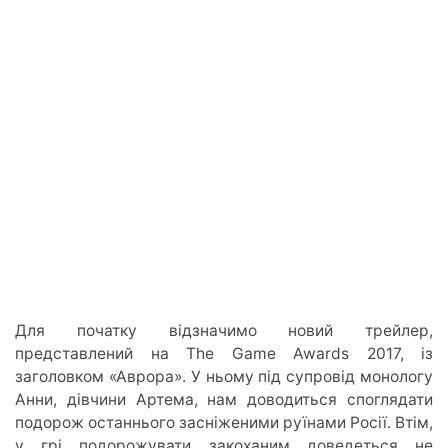
Для початку відзначимо новий трейлер,
представлений на The Game Awards 2017, із
заголовком «Аврора». У ньому під супровід монологу
Анни, дівчини Артема, нам доводиться споглядати
подорож останнього засніженими руїнами Росії. Втім,
у грі подорожувати закоханим доведеться не