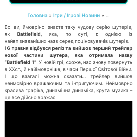
Головна
»
Ігри / Ігрові Новини
» ...
Всі ви, ймовріно, знаєте таку чудову серію шутерів,
як
Battlefield
, яка, по суті, є однією із
найвпізнаваніших назв серед поціновувачів шутерів.
І 6 травня відбувся реліз та вийшов перший трейлер
нової частини шутера, яка отримала назву
“Battlefield 1”
. У новій грі, схоже, нас знову повернуть
в ХХст., й найімоврніше, в часи Першої Світової Війни.
І що взагалі можна сказати… трейлер вийшов
неймовірно вражаючим та інтригуючим. Неймоврно
красива графіка, динамічна динаміка, крута музика –
це все дійсно вражає.