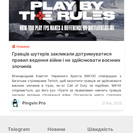
💬
📰 Новини
Гравців шутерів закликали дотримуватися
правил ведення війни і не здійснювати воєнних
злочинів
Міжнародний Комітет Червоного Хреста (МКЧХ) співпрацює з
багатьма стрімерами Twitch, щоб заохотити гравців не здійснювати
воєнних злочинів в іграх, як-от Call of Duty чи подібних. МКЧХ
сподівається, що його рух «Грати за правилами» навчить гравців
законам ведення справжньої війни. Організація навіть створила
власний «режим Fortnite», щоб допомогти повідомити гравців, що це
Pingvin Pro
21 Кві, 2023
за правила. «Щодня люди грають […]
Telegram
Новини
Швидкість