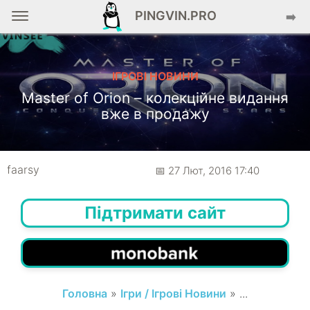
PINGVIN.PRO
➡️
ІГРОВІ НОВИНИ
Master of Orion – колекційне видання
вже в продажу
faarsy
📅 27 Лют, 2016 17:40
Підтримати сайт
Головна
»
Ігри / Ігрові Новини
» ...