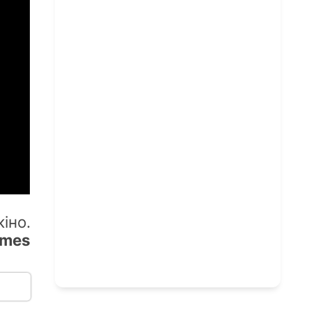
іно.
ames