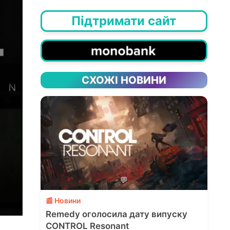
Підтримати сайт
СХОЖІ НОВИНИ
💬
📰 Новини
Remedy оголосила дату випуску
CONTROL Resonant