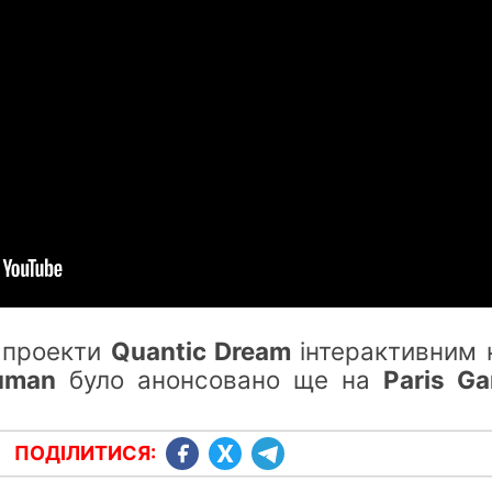
і проекти
Quantic Dream
інтерактивним к
uman
було анонсовано ще на
Paris G
ПОДІЛИТИСЯ: