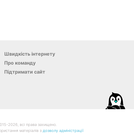
Швидкість інтернету
Про команду
Підтримати сайт
015-
2026
, всі права захищено.
ористання матеріалів з
дозволу адміністрації