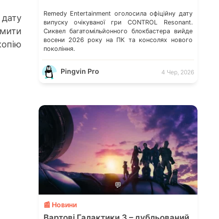
Remedy Entertainment оголосила офіційну дату
 дату
випуску очікуваної гри CONTROL Resonant.
мити
Сиквел багатомільйонного блокбастера вийде
восени 2026 року на ПК та консолях нового
копію
покоління.
Pingvin Pro
4 Чер, 2026
💬
📰 Новини
Вартові Галактики 3 – дубльований