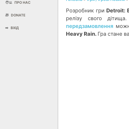
🧑‍💻
ПРО НАС
Розробник гри
Detroit:
🎁
DONATE
релізу свого дітищ
передзамовлення
можна
➡️
ВХІД
Heavy Rain.
Гра стане в