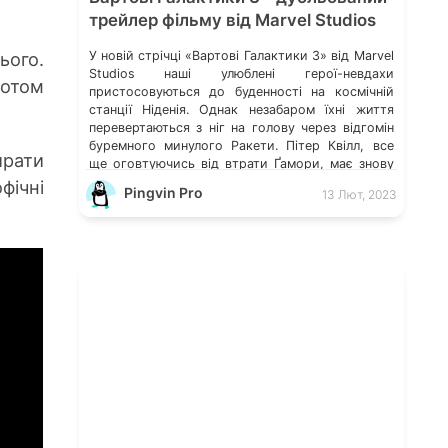
трейлер фільму від Marvel Studios
У новій стрічці «Вартові Галактики 3» від Marvel
ього.
Studios наші улюблені герої-невдахи
ботом
пристосовуються до буденності на космічній
станції Ніденія. Однак незабаром їхні життя
перевертаються з ніг на голову через відгомін
буремного минулого Ракети. Пітер Квілл, все
ирати
ще оговтуючись від втрати Ґамори, має знову
об’єднати команду, щоб захистити всесвіт та
фічні
Pingvin Pro
13 Лют, 2023
одного з них. Якщо ця місія […]