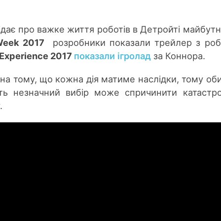
ідає
про важке життя роботів в Детройті майбутн
Week 2017
розробники показали трейлер з ро
 Experience 2017
показали ігролад
за Коннора.
а тому, що кожна дія матиме наслідки, тому об
ть незначний вибір може спричинити катастро
.