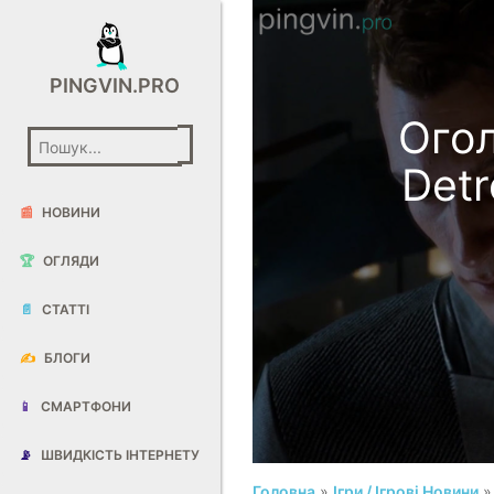
PINGVIN.PRO
Огол
Det
📰
НОВИНИ
🏆
ОГЛЯДИ
📄
СТАТТІ
✍️
БЛОГИ
📱
СМАРТФОНИ
📡
ШВИДКІСТЬ ІНТЕРНЕТУ
Головна
»
Ігри / Ігрові Новини
»