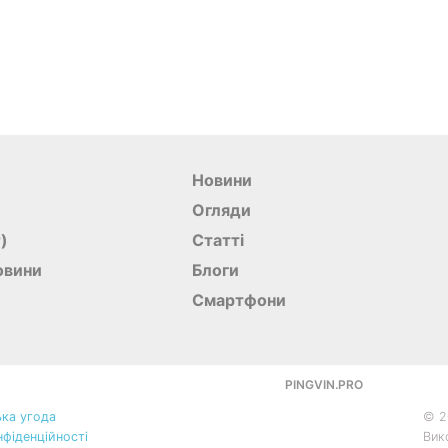
Новини
Огляди
r)
Статті
овини
Блоги
Смартфони
PINGVIN.PRO
ка угода
©
2
нфіденційності
Вик