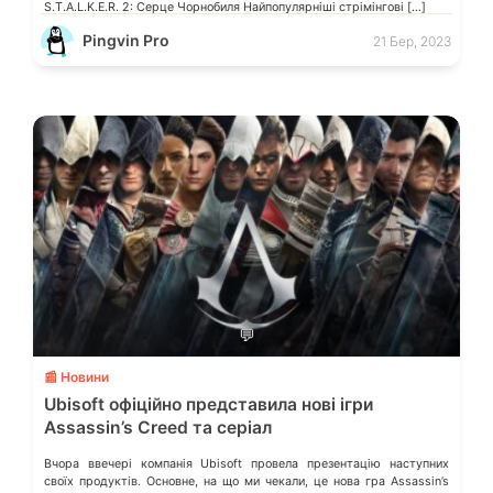
S.T.A.L.K.E.R. 2: Серце Чорнобиля Найпопулярніші стрімінгові […]
Pingvin Pro
21 Бер, 2023
💬
📰 Новини
Ubisoft офіційно представила нові ігри
Assassin’s Creed та серіал
Вчора ввечері компанія Ubisoft провела презентацію наступних
своїх продуктів. Основне, на що ми чекали, це нова гра Assassin’s