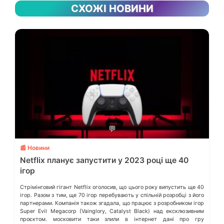
СХОЖІ НОВИНИ
💬
📰 Новини
Netflix планує запустити у 2023 році ще 40
ігор
Стрімінговий гігант Netflix оголосив, що цього року випустить ще 40
ігор. Разом з тим, ще 70 ігор перебувають у спільній розробці з його
партнерами. Компанія також згадала, що працює з розробником ігор
Super Evil Megacorp (Vainglory, Catalyst Black) над ексклюзивним
проєктом. московити таки злили в інтернет дані про гру