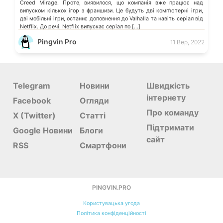
Creed Mirage. Проте, виявилося, що компанія вже працює над
випуском кількох ігор з франшизи. Це будуть дві компʼютерні ігри,
дві мобільні ігри, останнє доповнення до Valhalla та навіть серіал від
Netflix. До речі, Netflix випускає серіал по […]
Pingvin Pro
11 Вер, 2022
Telegram
Новини
Швидкість
інтернету
Facebook
Огляди
Про команду
X (Twitter)
Статті
Підтримати
Google Новини
Блоги
сайт
RSS
Смартфони
PINGVIN.PRO
Користувацька угода
Політика конфіденційності