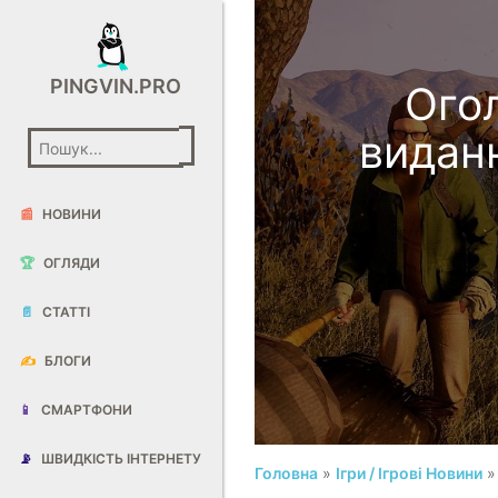
PINGVIN.PRO
Ого
виданн
📰
НОВИНИ
🏆
ОГЛЯДИ
📄
СТАТТІ
✍️
БЛОГИ
📱
СМАРТФОНИ
📡
ШВИДКІСТЬ ІНТЕРНЕТУ
Головна
»
Ігри / Ігрові Новини
»