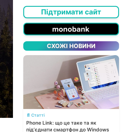
Підтримати сайт
СХОЖІ НОВИНИ
💬
📄 Статті
Phone Link: що це таке та як
підʼєднати смартфон до Windows