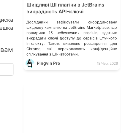
Шкідливі ШІ плагіни в JetBrains
викрадають API-ключі
диска
Дослідники зафіксували скоординовану
лешка
шкідливу кампанію на JetBrains Marketplace, що
поширила 15 небезпечних плагінів, здатних
викрадати ключі доступу до сервісів штучного
інтелекту. Також виявлено розширення для
 вам
Chrome, які перехоплюють конфіденційне
спілкування з ШІ-чатботами.
Pingvin Pro
18 Чер, 2026