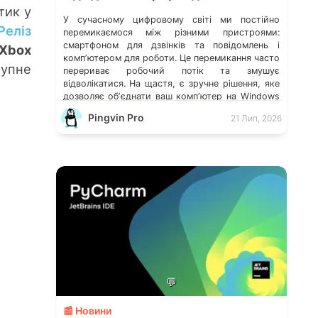
тик у
У сучасному цифровому світі ми постійно
Реліз
перемикаємося між різними пристроями:
смартфоном для дзвінків та повідомлень і
Xbox
компʼютером для роботи. Це перемикання часто
тупне
перериває робочий потік та змушує
відволікатися. На щастя, є зручне рішення, яке
дозволяє обʼєднати ваш компʼютер на Windows
із мобільним пристроєм, чи то Android, чи iOS.
Pingvin Pro
21 Лип, 2026
Йдеться про застосунок Звʼязок зі смартфоном
(Phone Link) від Microsoft, що перетворює ваш
ПК на своєрідний «міст» до функцій смартфона.
💬
📰 Новини