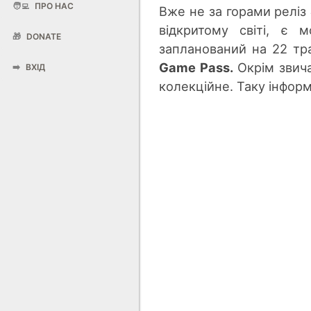
🧑‍💻
ПРО НАС
Вже не за горами реліз
відкритому світі, є 
🎁
DONATE
запланований на 22 тра
Game Pass.
Окрім звич
➡️
ВХІД
колекційне. Таку інформ