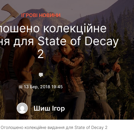
ІГРОВІ НОВИНИ
лошено колекційне
я для State of Decay
2
💬
📅 13 Бер, 2018 19:45
Шиш Ігор
 Оголошено колекційне видання для State of Decay 2