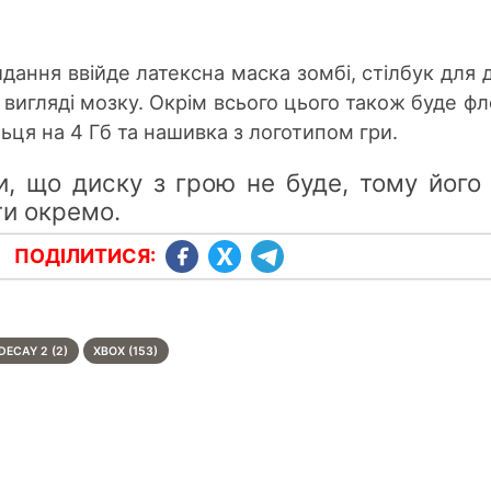
дання ввійде латексна маска зомбі, стілбук для 
у вигляді мозку. Окрім всього цього також буде ф
льця на 4 Гб та нашивка з логотипом гри.
и, що диску з грою не буде, тому його
ти окремо.
ПОДІЛИТИСЯ:
DECAY 2 (2)
XBOX (153)