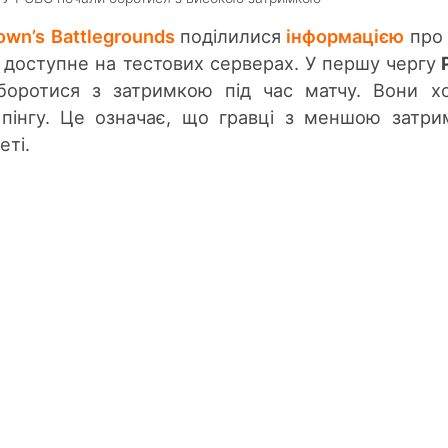
own’s Battlegrounds
поділилися
інформацією
про 
 доступне на тестових серверах. У першу чергу
оротися з затримкою під час матчу. Вони х
пінгу. Це означає, що гравці з меншою затр
еті.