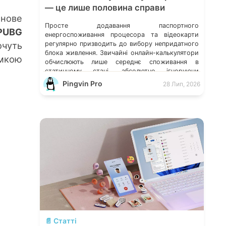
— це лише половина справи
нове
Просте додавання паспортного
PUBG
енергоспоживання процесора та відеокарти
очуть
регулярно призводить до вибору непридатного
блока живлення. Звичайні онлайн-калькулятори
имкою
обчислюють лише середнє споживання в
статичному стані, абсолютно ігноруючи
мікросекундні стрибки навантаження, якість
Pingvin Pro
28 Лип, 2026
схемотехніки та розподіл струму по окремих
лініях. Розберімо, які технічні параметри
насправді визначають надійність системи
живлення та як правильно підібрати БЖ із
гарантованим запасом міцності. Пікові […]
💬
📄 Статті