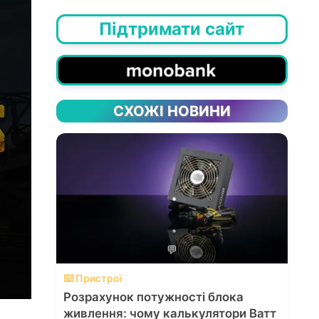
Підтримати сайт
СХОЖІ НОВИНИ
💬
⌨️ Пристрої
Розрахунок потужності блока
живлення: чому калькулятори Ватт