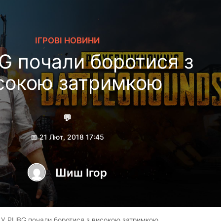
ІГРОВІ НОВИНИ
G почали боротися з
сокою затримкою
💬
📅 21 Лют, 2018 17:45
Шиш Ігор
 У PUBG почали боротися з високою затримкою