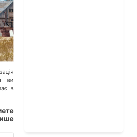
зація
и ви
ває в
мете
лише