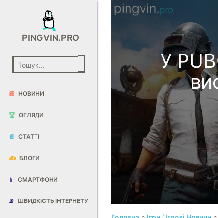
PINGVIN.PRO
У PUB
ви
📰
НОВИНИ
🏆
ОГЛЯДИ
📄
СТАТТІ
✍️
БЛОГИ
📱
СМАРТФОНИ
📡
ШВИДКІСТЬ ІНТЕРНЕТУ
Головна
»
Ігри / Ігрові Новини
»