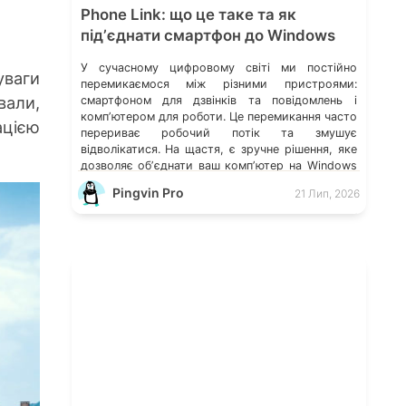
Phone Link: що це таке та як
підʼєднати смартфон до Windows
У сучасному цифровому світі ми постійно
уваги
перемикаємося між різними пристроями:
вали,
смартфоном для дзвінків та повідомлень і
компʼютером для роботи. Це перемикання часто
ацією
перериває робочий потік та змушує
відволікатися. На щастя, є зручне рішення, яке
дозволяє обʼєднати ваш компʼютер на Windows
із мобільним пристроєм, чи то Android, чи iOS.
Pingvin Pro
21 Лип, 2026
Йдеться про застосунок Звʼязок зі смартфоном
(Phone Link) від Microsoft, що перетворює ваш
ПК на своєрідний «міст» до функцій смартфона.