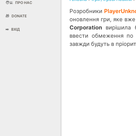
🧑‍💻
ПРО НАС
Розробники
PlayerUnkn
🎁
DONATE
оновлення гри, яке вже
Corporation
вирішила б
➡️
ВХІД
ввести обмеження по 
завжди будуть в пріорит