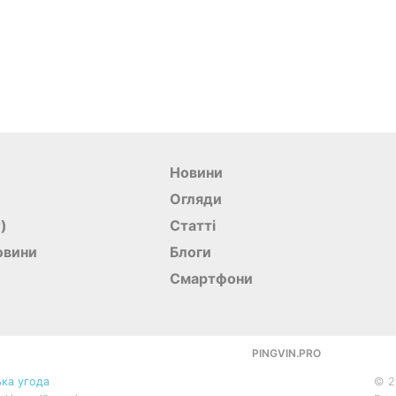
Новини
Огляди
r)
Статті
овини
Блоги
Смартфони
PINGVIN.PRO
ка угода
©
2