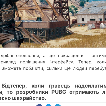
рібні оновлення, а ще покращення і оптимі
приклад поліпшення інтерфейсу. Тепер, кол
то зможете побачити, скільки ще людей перебу
.
Відтепер, коли гравець надсилати
м, то розробники PUBG отримають 
коєно шахрайство.