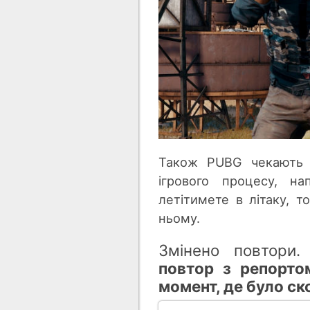
Також PUBG чекають д
ігрового процесу, на
летітимете в літаку, 
ньому.
Змінено повтори
повтор з репорто
момент, де було с