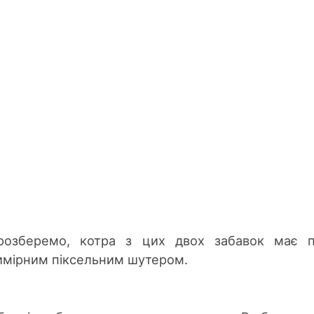
розберемо, котра з цих двох забавок має п
имірним піксельним шутером.