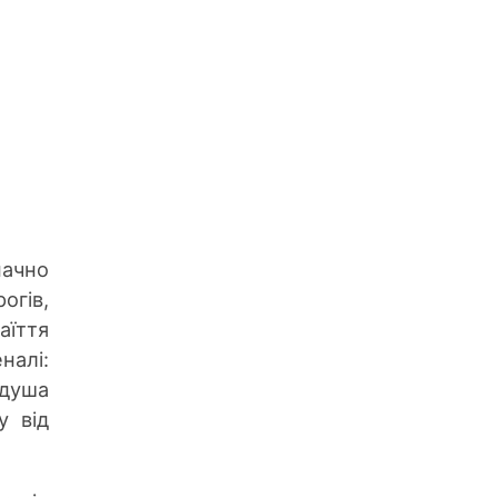
начно
огів,
аїття
налі:
 душа
у від