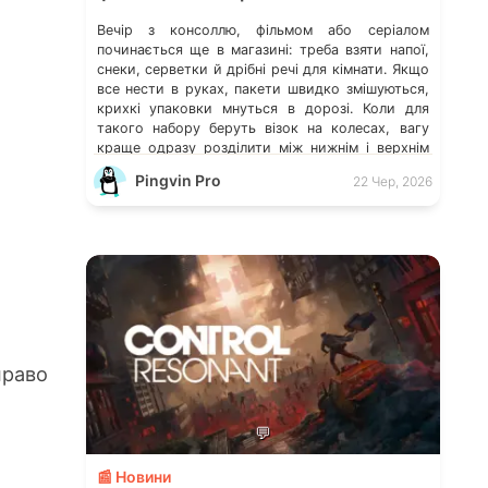
Вечір з консоллю, фільмом або серіалом
починається ще в магазині: треба взяти напої,
снеки, серветки й дрібні речі для кімнати. Якщо
все нести в руках, пакети швидко змішуються,
крихкі упаковки мнуться в дорозі. Коли для
такого набору беруть візок на колесах, вагу
краще одразу розділити між нижнім і верхнім
шарами. Так пляшки не тиснуть на […]
Pingvin Pro
22 Чер, 2026
раво
💬
📰 Новини