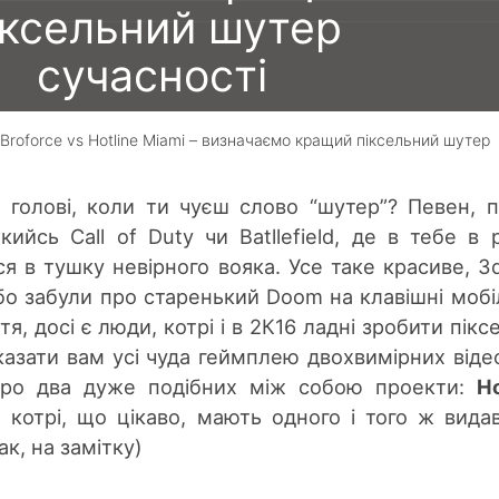
іксельний шутер
сучасності
Broforce vs Hotline Miami – визначаємо кращий піксельний шутер
💬
📅 1 Гру, 2016 19:00
 голові, коли ти чуєш слово “шутер”? Певен, 
🔄 16 Чер, 2023 10:16
ийсь Call of Duty чи Batllefield, де в тебе в 
ся в тушку невірного вояка. Усе таке красиве, 3
Віталій Побережний
 бо забули про старенький Doom на клавішні моб
тя, досі є люди, котрі і в 2К16 ладні зробити пікс
казати вам усі чуда геймплею двохвимірних відео
про два дуже подібних між собою проекти:
Ho
, котрі, що цікаво, мають одного і того ж вида
ак, на замітку)