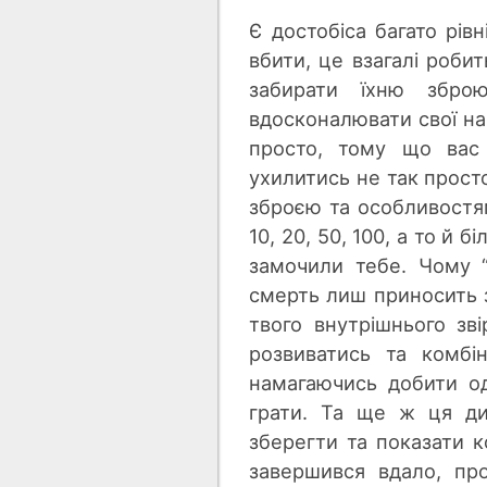
Є достобіса багато рівн
вбити, це взагалі роби
забирати їхню зброю
вдосконалювати свої на
просто, тому що вас 
ухилитись не так просто,
зброєю та особливостя
10, 20, 50, 100, а то й 
замочили тебе. Чому 
смерть лиш приносить з
твого внутрішнього зві
розвиватись та комбі
намагаючись добити од
грати. Та ще ж ця ди
зберегти та показати к
завершився вдало, про