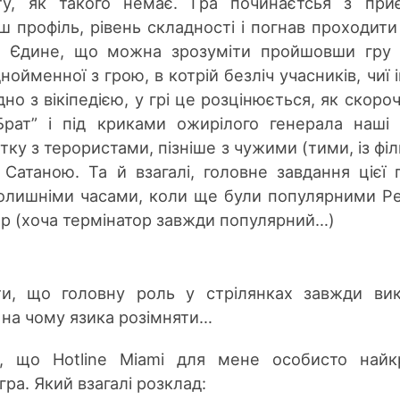
у, як такого немає. Гра починаєтсья з при
 профіль, рівень складності і погнав проходити 
а. Єдине, що можна зрозуміти пройшовши гру
днойменної з грою, в котрій безліч учасників, чиї 
ідно з вікіпедією, у грі це розцінюється, як скоро
“Брат” і під криками ожирілого генерала наші 
ку з терористами, пізніше з чужими (тими, із філ
Сатаною. Та й взагалі, головне завдання цієї 
 колишніми часами, коли ще були популярними Р
ор (хоча термінатор завжди популярний…)
ти, що головну роль у стрілянках завжди ви
з на чому язика розімняти…
о, що Hotline Miami для мене особисто най
ра. Який взагалі розклад: