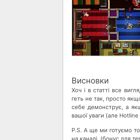
Висновки
Хоч і в статті все вигл
геть не так, просто якщо
себе демонструє, а якщ
вашої уваги (але Hotline
P.S. А ще ми готуємо то
на каналі. (бонус для т