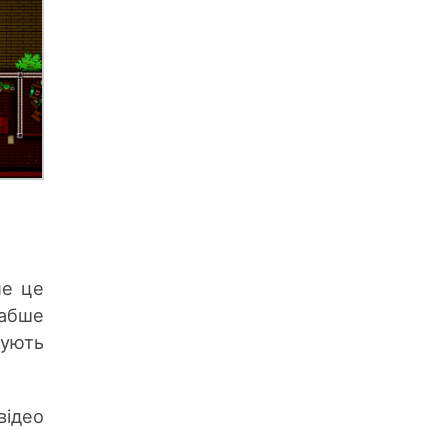
ле це
лабше
вують
відео