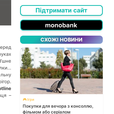
Підтримати сайт
СХОЖІ НОВИНИ
перед
руках
d’шне
ілки…
ельну
ігор.
tline
💬
вця –
🎮 Ігри
Покупки для вечора з консоллю,
фільмом або серіалом