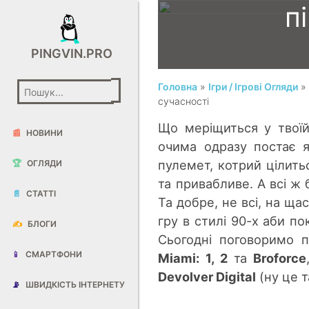
п
PINGVIN.PRO
Головна
»
Ігри / Ігрові Огляди
» 
сучасності
Що меріщиться у твоїй
📰
НОВИНИ
очима одразу постає як
пулемет, котрий цілить
🏆
ОГЛЯДИ
та привабливе. А всі ж
📄
СТАТТІ
Та добре, не всі, на щас
гру в стилі 90-х аби по
✍️
БЛОГИ
Сьогодні поговоримо 
📱
СМАРТФОНИ
Miami: 1, 2
та
Broforce
Devolver Digital
(ну це т
📡
ШВИДКІСТЬ ІНТЕРНЕТУ