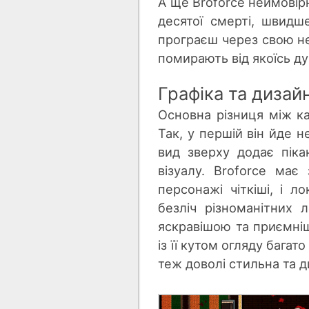
А ще Broforce неймовірн
десятої смерті, швидш
програєш через свою неу
помирають від якоїсь ду
Графіка та дизай
Основна різниця між ка
Так, у першій він йде не
вид зверху додає піка
візуалу. Broforce має 
персонажі чіткіші, і л
безліч різноманітних 
яскравішою та приємніш
із її кутом огляду багат
теж доволі стильна та д