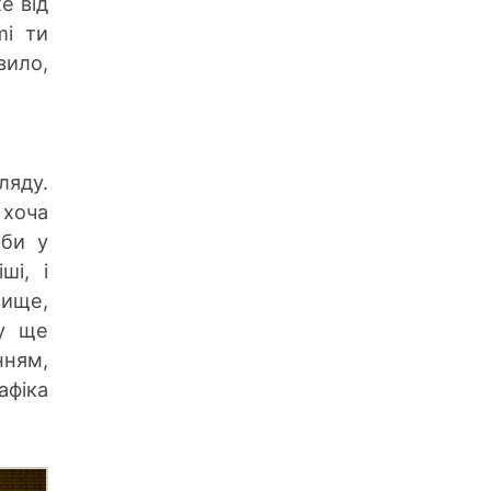
е від
mi ти
вило,
ляду.
 хоча
рби у
ші, і
вище,
ру ще
нням,
афіка