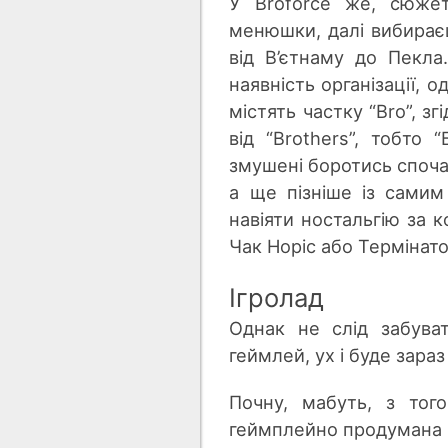
У Broforce же, сюжет
менюшки, далі вибираєш
від В’єтнаму до Пекл
наявність організації, о
містять частку “Bro”, зг
від “Brothers”, тобто 
змушені боротись спочат
а ще пізніше із самим 
навіяти ностальгію за
Чак Норіс або Термінат
Ігролад
Однак не слід забува
геймлей, ух і буде зара
Почну, мабуть, з тог
геймплейно продумана г