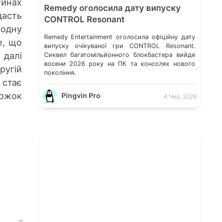
тинах
Remedy оголосила дату випуску
дасть
CONTROL Resonant
 одну
Remedy Entertainment оголосила офіційну дату
е, що
випуску очікуваної гри CONTROL Resonant.
 далі
Сиквел багатомільйонного блокбастера вийде
восени 2026 року на ПК та консолях нового
ругій
покоління.
 стає
цюжок
Pingvin Pro
4 Чер, 2026