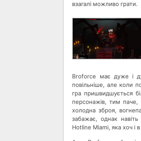
взагалі можливо грати.
Broforce має дуже і д
повільніше, але коли п
гра пришвидшується біл
персонажів, тим паче, 
холодна зброя, вогнепа
забажає, однак навіть
Hotline Miami, яка хоч і