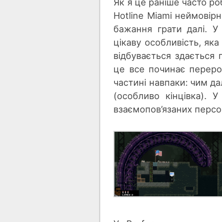
Як я це раніше часто ро
Hotline Miami неймовір
бажання грати далі. У
цікаву особливість, яка
відбувається здається 
це все починає перерост
частині навпаки: чим д
(особливо кінцівка). 
взаємопов’язаних персон