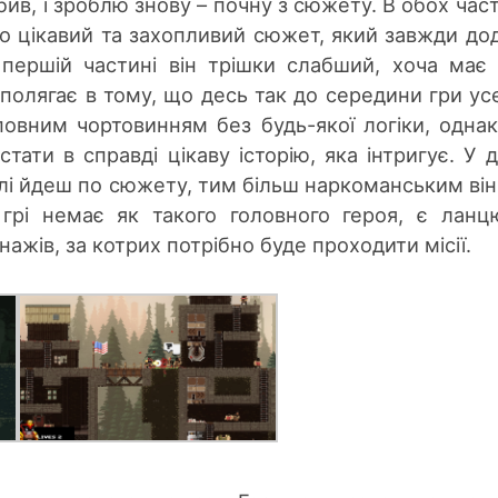
бив, і зроблю знову – почну з сюжету. В обох час
но цікавий та захопливий сюжет, який завжди до
 першій частині він трішки слабший, хоча має
 полягає в тому, що десь так до середини гри ус
повним чортовинням без будь-якої логіки, однак
ати в справді цікаву історію, яка інтригує. У д
алі йдеш по сюжету, тим більш наркоманським він
У грі немає як такого головного героя, є лан
ажів, за котрих потрібно буде проходити місії.