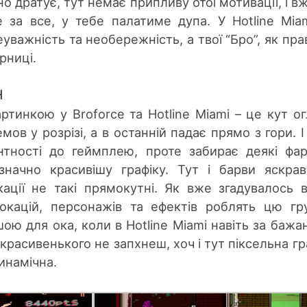
о дратує, тут немає припливу отої мотивації, і вж
е за все, у тебе палатиме дупа. У Hotline Mia
важність та необережність, а твої “Бро”, як пра
рниці.
н
ртинкою у Broforce та Hotline Miami – це кут ог
мов у розрізі, а в останній падає прямо з гори. І
нтності до геймплею, проте забирає деякі фа
значно красивішу графіку. Тут і барви яскраві
окації не такі прямокутні. Як вже згадувалось 
локацій, персонажів та ефектів роблять цю г
ою для ока, коли в Hotline Miami навіть за бажа
о красивенького не запхнеш, хоч і тут піксельна гр
инамічна.