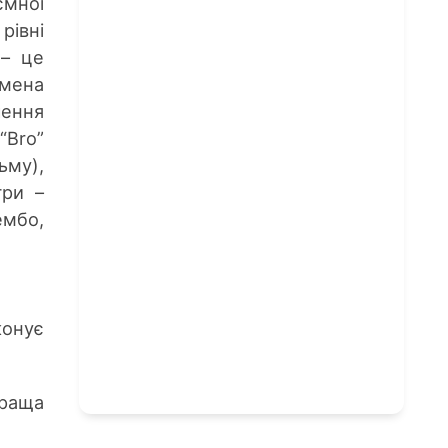
ємної
рівні
 – це
імена
чення
“Bro”
ьму),
гри –
ембо,
конує
краща