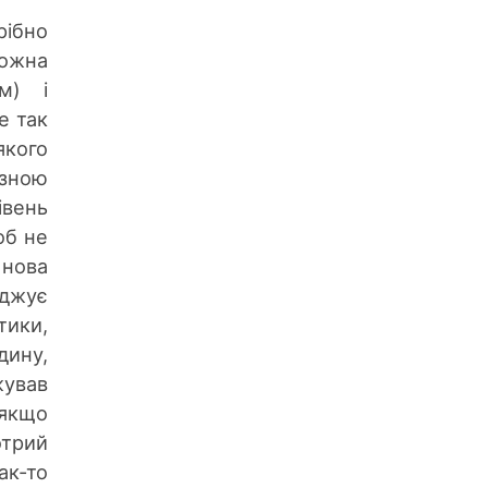
рібно
можна
м) і
е так
якого
ізною
івень
об не
 нова
уджує
тики,
дину,
жував
 якщо
отрий
ак-то