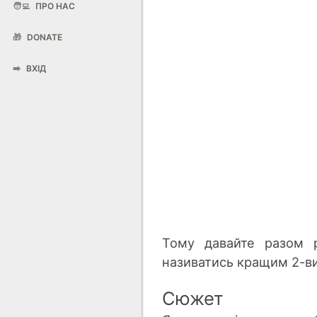
🧑‍💻
ПРО НАС
🎁
DONATE
➡️
ВХІД
Тому давайте разом 
називатись кращим 2-в
Сюжет