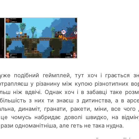
уже подібний геймплей, тут хоч і грається з
отрапляєш у різанину між купою різнотипних вор
ьш ніж вдвічі. Однак хоч і в забавці таке розм
більшість з них ти знаєш з дитинства, а в арсе
льна, динаміт, гранати, ракети, міни, все чого
 це чомусь набридає доволі швидко, на відмін
 в рази одноманітніша, але геть не така нудна.