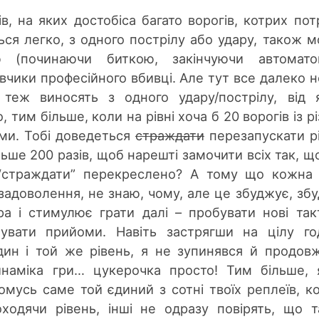
ів, на яких достобіса багато ворогів, котрих пот
ться легко, з одного пострілу або удару, також 
 (починаючи биткою, закінчуючи автомато
вчики професійного вбивці. Але тут все далеко н
теж виносять з одного удару/пострілу, від 
 тим більше, коли на рівні хоча б 20 ворогів із р
ми. Тобі доведеться
страждати
перезапускати р
більше 200 разів, щоб нарешті замочити всіх так, щ
“страждати” перекреслено? А тому що кожна
адоволення, не знаю, чому, але це збуджує, зб
ра і стимулює грати далі – пробувати нові так
нувати прийоми. Навіть застрягши на цілу го
ин і той же рівень, я не зупинявся й продов
наміка гри… цукерочка просто! Тим більше,
омусь саме той єдиний з сотні твоїх реплеїв, к
ходячи рівень, інші не одразу повірять, що т