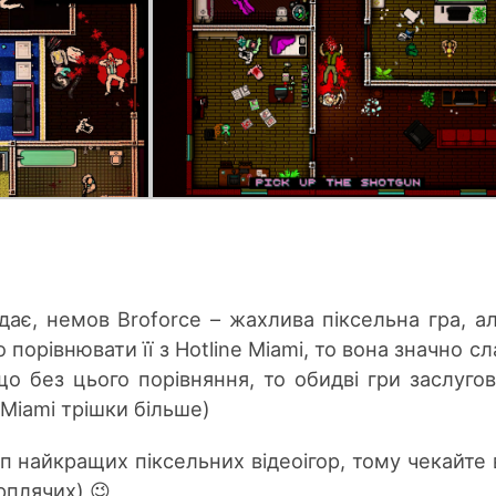
ядає, немов Broforce – жахлива піксельна гра, а
 порівнювати її з Hotline Miami, то вона значно с
о без цього порівняння, то обидві гри заслуго
 Miami трішки більше)
п найкращих піксельних відеоігор, тому чекайте 
ерплячих) 😉