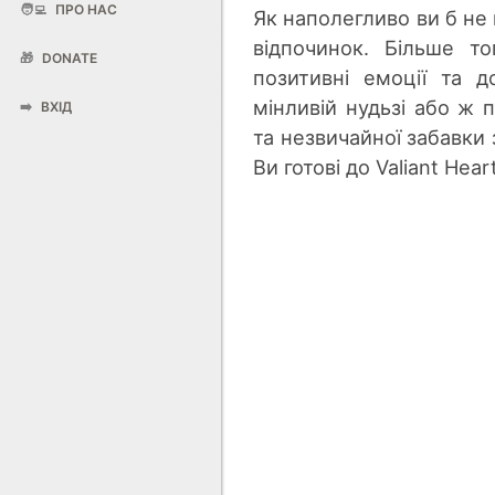
🧑‍💻
ПРО НАС
Як наполегливо ви б не
відпочинок. Більше то
🎁
DONATE
позитивні емоції та 
мінливій нудьзі або ж п
➡️
ВХІД
та незвичайної забавки 
Ви готові до Valiant Hear