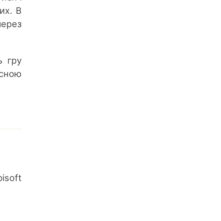
их. В
через
ь гру
асною
isoft