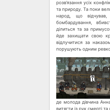
розв’язання усіх конфлі
та природу. Та поки вел
народ, що відчував,
бомбардування, вбивс
ділиться та за примусо
йде захищати свою кр
відлучитися за наказо
порушують одним ревком
де молода дівчина Анна
витягти із рук смерті та