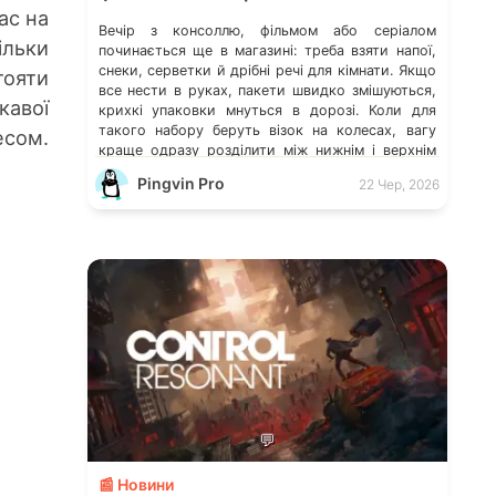
ас на
Вечір з консоллю, фільмом або серіалом
ільки
починається ще в магазині: треба взяти напої,
снеки, серветки й дрібні речі для кімнати. Якщо
тояти
все нести в руках, пакети швидко змішуються,
кавої
крихкі упаковки мнуться в дорозі. Коли для
такого набору беруть візок на колесах, вагу
есом.
краще одразу розділити між нижнім і верхнім
шарами. Так пляшки не тиснуть на […]
Pingvin Pro
22 Чер, 2026
💬
📰 Новини