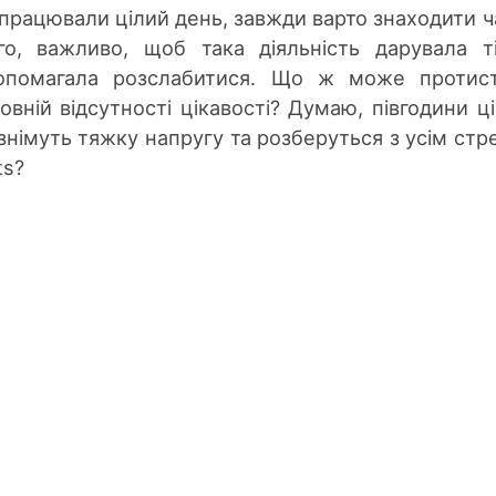
 працювали цілий день, завжди варто знаходити ч
го, важливо, щоб така діяльність дарувала т
допомагала розслабитися. Що ж може протис
овній відсутності цікавості? Думаю, півгодини ці
знімуть тяжку напругу та розберуться з усім стр
ts?