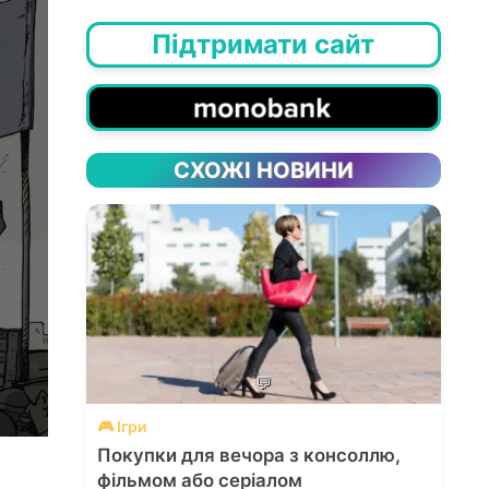
Підтримати сайт
СХОЖІ НОВИНИ
💬
🎮 Ігри
Покупки для вечора з консоллю,
фільмом або серіалом