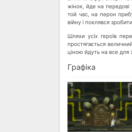
жінок, йде на передові
той час, на перон при
війну і поклявся зробити
Шляхи усіх героїв пере
простягається величний
ціною йдуть на все для 
Графіка