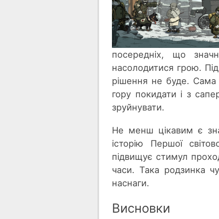
посередніх, що знач
насолодитися грою. Пі
рішення не буде. Сама
гору покидати і з сап
зруйнувати.
Не менш цікавим є зна
історію Першої світов
підвищує стимул проход
часи. Така родзинка ч
наснаги.
Висновки