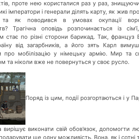
ктів, проте нею користалися раз у раз, знищуючи
икі імператори і генерали ділять карту, як жив пр
 та як поводився в умовах окупації воро
тв? Трагічна оповідь розпочинається із сім’
м стає по різні сторони барикад. Так, француз 
аїну від загарбників, а його зять Карл виму
м про мобілізацію у німецьку армію. Мир та с
 та ніколи вже не повернуться у своє русло.
Поряд із цим, події розгортаються і у Па
 вирішує виконати свій обов’язок, допомогти л
 подарувати ще одну можливість. Вона, як і сотні 