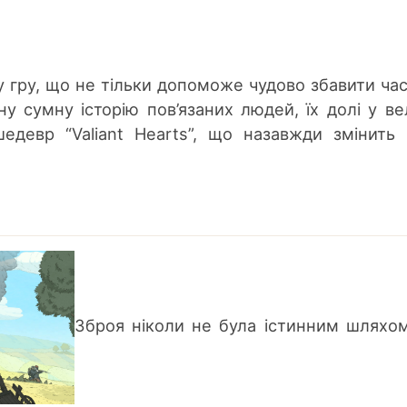
у гру, що не тільки допоможе чудово збавити час
у сумну історію пов’язаних людей, їх долі у ве
шедевр “Valiant Hearts”, що назавжди змінить
Зброя ніколи не була істинним шляхо