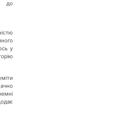
і до
істю
много
ось у
торію
уміти
начно
ремні
додає