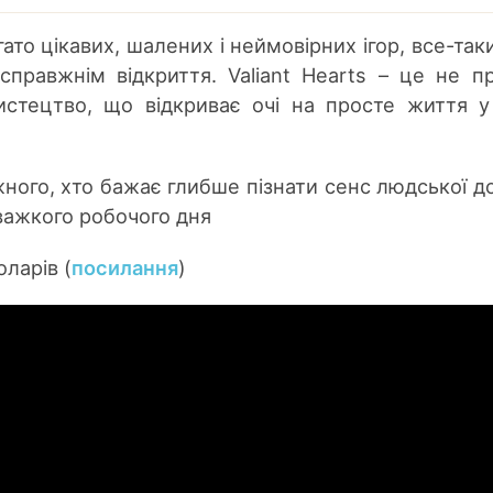
то цікавих, шалених і неймовірних ігор, все-так
справжнім відкриття. Valiant Hearts – це не п
истецтво, що відкриває очі на просте життя у
ого, хто бажає глибше пізнати сенс людської до
 важкого робочого дня
оларів (
посилання
)