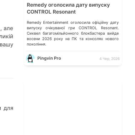
Remedy оголосила дату випуску
CONTROL Resonant
Remedy Entertainment оголосила офіційну дату
, але
випуску очікуваної гри CONTROL Resonant.
Сиквел багатомільйонного блокбастера вийде
ликій
восени 2026 року на ПК та консолях нового
 вашу
покоління.
Pingvin Pro
4 Чер, 2026
м для