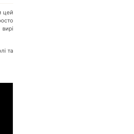
и цей
росто
 вирі
лі та