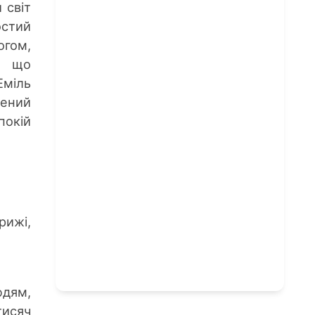
 світ
остий
гом,
ї, що
Еміль
шений
покій
рижі,
юдям,
тисяч