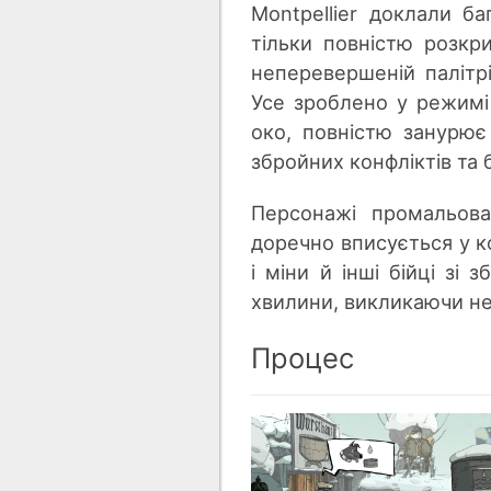
Montpellier доклали ба
тільки повністю розкр
неперевершеній палітр
Усе зроблено у режимі
око, повністю занурює
збройних конфліктів та 
Персонажі промальова
доречно вписується у ко
і міни й інші бійці зі
хвилини, викликаючи не т
Процес