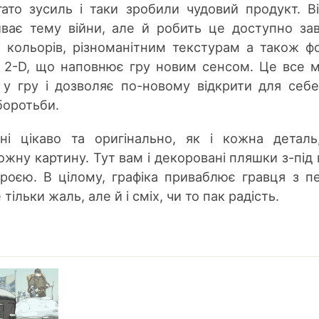
гато зусиль і таки зробили чудовий продукт. В
иває тему війни, але й робить це доступно за
і кольорів, різноманітним текстурам а також ф
 2-D, що наповнює гру новим сенсом. Це все 
 у гру і дозволяє по-новому відкрити для себе
боротьби.
ні цікаво та оригінально, як і кожна детал
жну картину. Тут вам і декоровані пляшки з-під 
 зброєю. В цілому, графіка приваблює гравця з п
ільки жаль, але й і сміх, чи то пак радість.