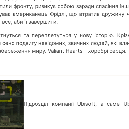
 тили фронту, ризикує собою заради спасіння інш
буває американець Фрідлі, що втратив дружину 
 все, аби її завершити.
тнуться та переплетуться у нову історію. Кріз
 сенс подвигу невідомих, звичних людей, які вл
збереження миру. Valiant Hearts – хоробрі серця.
Підрозділ компанії Ubisoft, а саме Ub