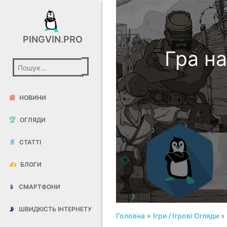
PINGVIN.PRO
Гра на
📰
НОВИНИ
🏆
ОГЛЯДИ
📄
СТАТТІ
✍️
БЛОГИ
📱
СМАРТФОНИ
📡
ШВИДКІСТЬ ІНТЕРНЕТУ
Головна
»
Ігри / Ігрові Огляди
» 