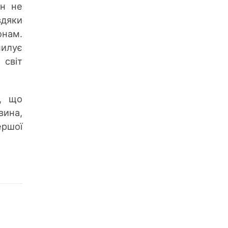
ін не
вдяки
онам.
милує
 світ
ь, що
вина,
ершої