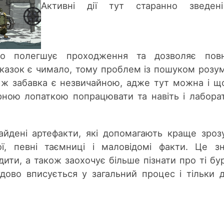
Активні дії тут старанно зведен
но полегшує проходження та дозволяє повн
дказок є чимало, тому проблем із пошуком розу
 ж забавка є незвичайною, адже тут можна і щ
ерною лопаткою попрацювати та навіть і лабора
йдені артефакти, які допомагають краще зроз
ої, певні таємниці і маловідомі факти. Це з
ити, а також заохочує більше пізнати про ті бу
удово вписується у загальний процес і тільки 