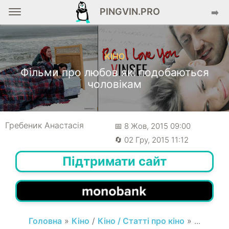
PINGVIN.PRO
➡️
КІНО
Фільми про любов які подобаються
чоловікам
Гребеник Анастасія
📅 8 Жов, 2015 09:00
🔄 02 Гру, 2015 11:12
Підтримати сайт
Головна
»
Кіно
/
Кіно / Статті про кіно
» ...