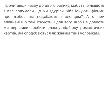
Прочитавши назву до цього ролику, мабуть, більшість
з вас подумали що ми здуріли, хіба існують фільми
про любов які подобаються хлопцям? А от ми
впевнені що такі існують! І для того щоб це довести
ми вирішили зробити власну підбірку романтичних
картин, які сподобаються як жінкам так і чоловікам.