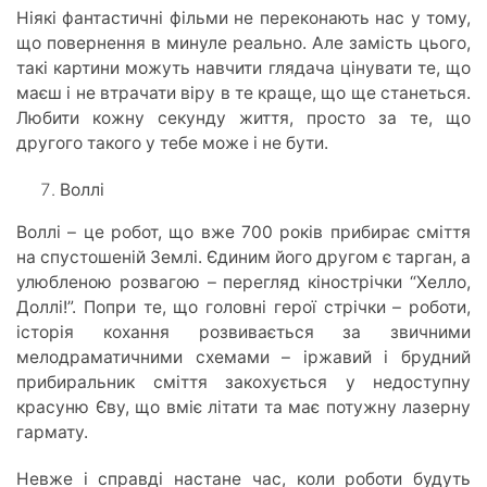
Ніякі фантастичні фільми не переконають нас у тому,
що повернення в минуле реально. Але замість цього,
такі картини можуть навчити глядача цінувати те, що
маєш і не втрачати віру в те краще, що ще станеться.
Любити кожну секунду життя, просто за те, що
другого такого у тебе може і не бути.
Воллі
Воллі – це робот, що вже 700 років прибирає сміття
на спустошеній Землі. Єдиним його другом є тарган, а
улюбленою розвагою – перегляд кінострічки “Хелло,
Доллі!”. Попри те, що головні герої стрічки – роботи,
історія кохання розвивається за звичними
мелодраматичними схемами – іржавий і брудний
прибиральник сміття закохується у недоступну
красуню Єву, що вміє літати та має потужну лазерну
гармату.
Невже і справді настане час, коли роботи будуть