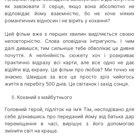
як завоювати її серце, якщо вона абсолютно не
відповідає йому взаємністю, бо не хоче ніяких
романтичних відносин і не вірить у кохання?
Цей фільм вже з перших хвилин виділяється своєю
неповторністю. Слова оповідача інтригують. І чим
далі дивишся, тим сильніше тебе обволікає це дивне
почуття. А нелінійність сюжету хоч і розкриває
практично відразу всі карти, але все одно не дає
відійти від екрану. Це фільм про любов? Ми точно не
знаємо. Швидше за все це просто зріз чийогось
життя в перебігу 500 днів. Це світанок і захід сонця.
Коханий з майбутнього
Головний герой, підліток на ім’я Тім, несподівано для
себе дізнавшись про переданий йому від батька дар
переміщення в часі, вирішує з його допомогою
змінити світ на краще.