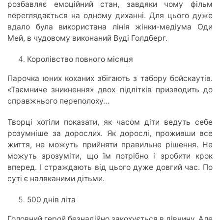
розбавляє емоційний стан, завдяки чому фільм
переглядається на одному диханні. Для цього дуже
вдало була використана лінія жінки-медіума Оди
Мей, в чудовому виконаний Вуді Голдберг.
Королівство повного місяця
Парочка юних коханих збігають з табору бойскаутів.
«Таємниче зникнення» двох підлітків призводить до
справжнього переполоху…
Творці хотіли показати, як часом діти ведуть себе
розумніше за дорослих. Як дорослі, проживши все
життя, не можуть прийняти правильне рішення. Не
можуть зрозуміти, що їм потрібно і зробити крок
вперед. І страждають від цього дуже довгий час. По
суті є наляканими дітьми.
500 днів літа
Головний герой безнадійно закохується в дівчину. Але