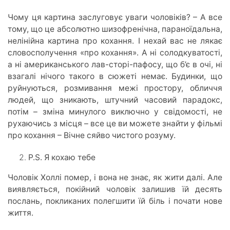
Чому ця картина заслуговує уваги чоловіків? – А все
тому, що це абсолютно шизофренічна, параноїдальна,
нелінійна картина про кохання. І нехай вас не лякає
словосполучення «про кохання». А ні солодкуватості,
а ні американського лав-сторі-пафосу, що б’є в очі, ні
взагалі нічого такого в сюжеті немає. Будинки, що
руйнуються, розмивання межі простору, обличчя
людей, що зникають, штучний часовий парадокс,
потім – зміна минулого виключно у свідомості, не
рухаючись з місця – все це ви можете знайти у фільмі
про кохання – Вічне сяйво чистого розуму.
P.S. Я кохаю тебе
Чоловік Холлі помер, і вона не знає, як жити далі. Але
виявляється, покійний чоловік залишив їй десять
послань, покликаних полегшити їй біль і почати нове
життя.