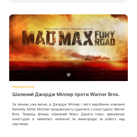
💬
Новини Кіно
Шалений Джордж Міллер проти Warner Bros.
За вікном уже весна, а Джордж Міллер і його виробнича компанія
Kennedy Miller Mitchell продовжують судитися з кіностудією Warner
Bros. Творець фільму «Шалений Макс: Дорога гніву» звинувачує
кіностудію в невиплаті належної їм винагороди за роботу над
картиною.