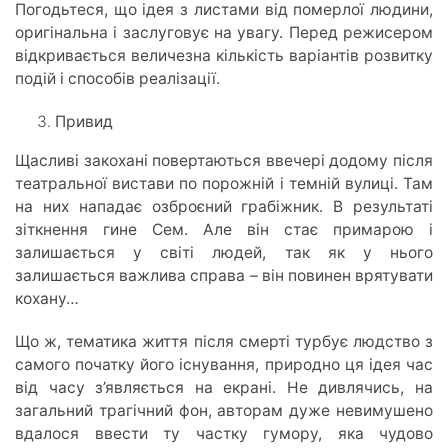
Погодьтеся, що ідея з листами від померлої людини,
оригінальна і заслуговує на увагу. Перед режисером
відкривається величезна кількість варіантів розвитку
подій і способів реалізації.
Привид
Щасливі закохані повертаються ввечері додому після
театральної вистави по порожній і темній вулиці. Там
на них нападає озброєний грабіжник. В результаті
зіткнення гине Сем. Але він стає примарою і
залишається у світі людей, так як у нього
залишається важлива справа – він повинен врятувати
кохану…
Що ж, тематика життя після смерті турбує людство з
самого початку його існування, природно ця ідея час
від часу з’являється на екрані. Не дивлячись, на
загальний трагічний фон, авторам дуже невимушено
вдалося ввести ту частку гумору, яка чудово