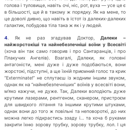
голова і туловище, навіть очі, ніс, рот, вуха — усе це є
в більшості, ще й в такому ж порядку. Як на мене, то
це доволі дивно, що навіть в істот із далеких-далеких
галактик, побудова тіла така ж як і у людей.
4
. Як не раз згадував Доктор,
Далеки –
найжорстокіші та найнебезпечніші воїни у Всесвіті
(хоча він так само говорив і про Сантаранців, і про
Плакучих Ангелів). Взагалі, Далеки, як головні
антагоністи, мені дуже і дуже подобаються, вони
жорстокі, підступні, а ще їхній приємний голос та крик
“Exterminate!” не сплутаєш із жодним іншим звуком,
однак як на “найнебезпечніших” воїнів у всесвіті вони,
м’яко кажучи, не дуже. Так, Далеки володіють дуже
крутими лазерами, рентгеном, сканером, пристроєм
для швидкого літання та іншими крутими штуками,
однак вони до того ж повільні та неповороткі, до них
можна легко підкрастись ззаду і… та хоча б руками
закрити їхню зорову трубку, зорову трубку, лол. І ця