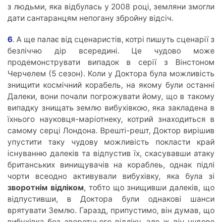
з людьми, яка відбулась у 2008 році, земляни змогли
дати сантаранцям непогану збройну відсіч.
6
. А ще палає від сценаристів, котрі пишуть сценарії з
безліччю дір всередині. Це чудово може
продемонструвати випадок в серії з Вінстоном
Черчелем (5 сезон). Коли у Доктора була можливість
знищити космічний корабель, на якому були останні
Далеки, вони почали погрожувати йому, що в такому
випадку знищать землю вибухівкою, яка закладена в
їхнього науковця-маріотнеку, котрий знаходиться в
самому серці Лондона. Врешті-решт, Доктор вирішив
упустити таку чудову можливість покласти край
існуванню далеків та відпустив їх, скасувавши атаку
британських винищувачів на кораблеь, однак підлі
чорти всеодно активували вибухівку, яка була зі
зворотнім відліком
, тобто що знищивши далеків, що
відпустивши, в Доктора були однакові шанси
врятувати Землю. Гаразд, припустимо, він думав, що
вибухівка без зворотнього відліку, але ж він чудово