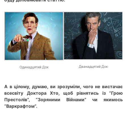
Дванадцятий Док
Одинадцятий Док
А в цілому, думаю, ви зрозуміли, чого не вистачає
всесвіту Доктора Хто, щоб рівнятись із “Грою
Престолів”, “Зоряними Війнами” чи якимось
“Варкрафтом”.