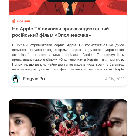
💬
📰 Новини
На Apple TV виявили пропагандистський
російський фільм «Ополченочка»
В Україні стримінговий сервіс Apple TV користується не дуже
великою популярністю, зокрема через відсутність української
локалізації в оригінальних серіалах Apple. Та присутність
пропагандистського фільму «Ополченочка» в Україні таки помітили.
Попри те, що це кіно лайно доступне лише в низці країн, у багатьох
інтернет-користувачів сам факт наявності на платформі Apple
подібного контенту викликає обурення. Деталі розказало видання […]
Pingvin Pro
4 Січ, 2023