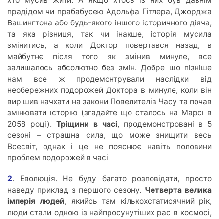
хто мусив жити. А якщо хтось із них був давнім
прадідом чи прабабусею Адольфа Гітлера, Джорджа
Вашингтона або будь-якого іншого історичного діяча,
та яка різниця, так чи інакше, історія мусила
змінитись, а коли Доктор повертався назад, в
майбутнє після того як змінив минуле, все
залишалось абсолютно без змін. Добре що пізніше
нам все ж продемонтрували наслідки від
необережних подорожей Доктора в минуле, коли він
вирішив начхати на закони Повелителів Часу та почав
змінювати історію (згадайте що сталось на Марсі в
2058 році).
Тріщини в часі
, продемонстровані в 5
сезоні – страшна сила, що може знищити весь
Всесвіт, однак і це не пояснює навіть половини
проблем подорожей в часі.
2
. Еволюція. Не буду багато розповідати, просто
наведу приклад з першого сезону.
Четверта велика
імперія людей
, якийсь там кількохстатисячний рік,
люди стали одною із найпросунутіших рас в космосі,