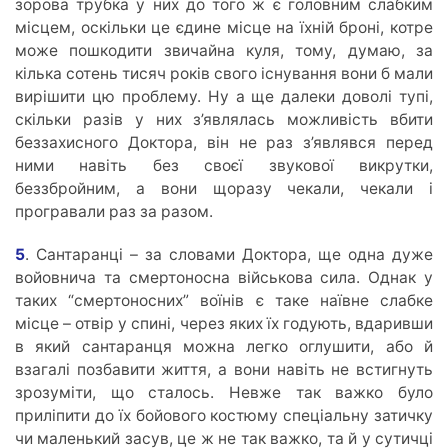
зорова трубка у них до того ж є головним слабким
місцем, оскільки це єдине місце на їхній броні, котре
може пошкодити звичайна куля, тому, думаю, за
кілька сотень тисяч років свого існування вони б мали
вирішити цю проблему. Ну а ще далеки доволі тупі,
скільки разів у них з’являлась можливість вбити
беззахисного Доктора, він не раз з’являвся перед
ними навіть без своєї звукової викрутки,
беззбройним, а вони щоразу чекали, чекали і
програвали раз за разом.
5
. Сантаранці – за словами Доктора, ще одна дуже
войовнича та смертоносна військова сила. Однак у
таких “смертоносних” воїнів є таке наївне слабке
місце – отвір у спині, через яких їх годують, вдаривши
в який сантаранця можна легко оглушити, або й
взагалі позбавити життя, а вони навіть не встигнуть
зрозуміти, що сталось. Невже так важко було
приліпити до їх бойового костюму спеціальну затичку
чи маленький засув, це ж не так важко, та й у сутичці