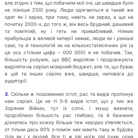
але згідно з тим, що побачили мої очі, це швидше було
не пізніше 2100 року. Люди одягаються в такий же
одяг як і зараз, при тому, навіть не зараз, а ще на
початку 2000-х, до того ж, він весь брудний, дешевий
та пом’ятий, ну і геть не привабливий. Ніяких
прибульців в великій імперії немає, люди як і раніше
самі, та й технологій як на кількохстатисячних рік (а
це ось стільки цифр – 000 000) я не побачив. Так,
більшість розуміє, що BBC виділяли і продовжують
виділяти на серіал мізерний бюджет, але те, що буває
в цій та інших серіях вже, швидше, неповага до
аудиторії.
3
. Скільки ж позаземних істот, рас та видів пропонує
нам серіал. Це не ті 5-6 видів істот, що у тих же
Зоряних Війнах, тут їх сотні, і мушу визнати,
пророблено більшість рас глибоко, та й бажання
дізнатись про кожну більше теж нерідко з’являється,
от тільки десь 90% з-поміж них мають таку ж будову
тіла як і у людей. Все ті ж дві ноги, дві руки, одна