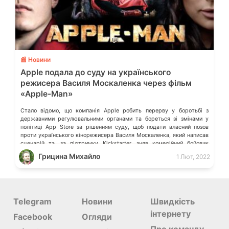
💬
📰 Новини
Apple подала до суду на українського
режисера Василя Москаленка через фільм
«Apple-Man»
Стало відомо, що компанія Apple робить перерву у боротьбі з
державними регулювальними органами та бореться зі змінами у
політиці App Store за рішенням суду, щоб подати власний позов
проти українського кінорежисера Василя Москаленка, який написав
сценарій та, за підтримки Kickstarter, зняв комедійний бойовик
«Apple-Man» (Людина-Яблуко). «Apple-Man» – комедійний бойовик,
Грицина Михайло
1 Лют, 2022
присвячений відомим сагам про супергероїв. Головний […]
Telegram
Новини
Швидкість
інтернету
Facebook
Огляди