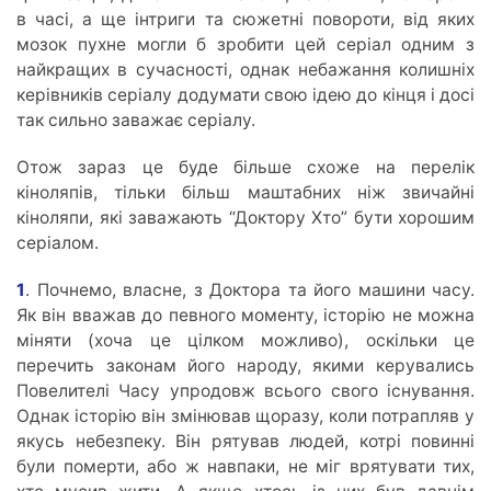
в часі, а ще інтриги та сюжетні повороти, від яких
мозок пухне могли б зробити цей серіал одним з
найкращих в сучасності, однак небажання колишніх
керівників серіалу додумати свою ідею до кінця і досі
так сильно заважає серіалу.
Отож зараз це буде більше схоже на перелік
кіноляпів, тільки більш маштабних ніж звичайні
кіноляпи, які заважають “Доктору Хто” бути хорошим
серіалом.
1
. Почнемо, власне, з Доктора та його машини часу.
Як він вважав до певного моменту, історію не можна
міняти (хоча це цілком можливо), оскільки це
перечить законам його народу, якими керувались
Повелителі Часу упродовж всього свого існування.
Однак історію він змінював щоразу, коли потрапляв у
якусь небезпеку. Він рятував людей, котрі повинні
були померти, або ж навпаки, не міг врятувати тих,