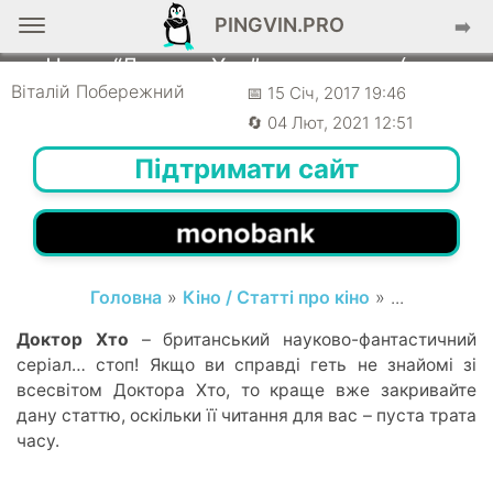
PINGVIN.PRO
➡️
СТАТТІ ПРО КІНО
Чому “Доктор Хто” не цукерка (для
фанатів)
Віталій Побережний
📅 15 Січ, 2017 19:46
🔄 04 Лют, 2021 12:51
Підтримати сайт
Головна
»
Кіно / Статті про кіно
» ...
Доктор Хто
– британський науково-фантастичний
серіал… стоп! Якщо ви справді геть не знайомі зі
всесвітом Доктора Хто, то краще вже закривайте
дану статтю, оскільки її читання для вас – пуста трата
часу.