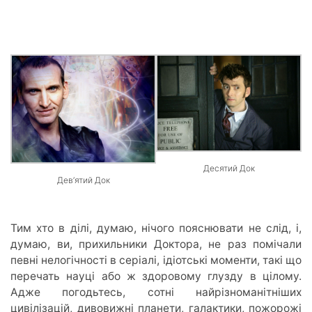
Десятий Док
Дев’ятий Док
Тим хто в ділі, думаю, нічого пояснювати не слід, і,
думаю, ви, прихильники Доктора, не раз помічали
певні нелогічності в серіалі, ідіотські моменти, такі що
перечать науці або ж здоровому глузду в цілому.
Адже погодьтесь, сотні найрізноманітніших
цивілізацій, дивовижні планети, галактики, пожорожі