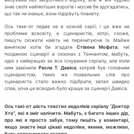
знає своїх найлютіших ворогів і мусив би здогадатись,
що так чи інакше, вони підірвуть планету.
Ось таке-от ледве не в кожній серії, і це вже не
проблеми всесвіту, а сценаристів, котрі, схоже,
пишуть сюжети навіть не перечитуючи їх. Майже
винятком хотів би згадати
Стівена Мофата
, чиї
поодинокі сценарії в сезонах з Теннантом, мабуть,
одні з найкращих за все існування серіалу, але коли
ним замінили
Расла Т. Девіса
, котрий був головним
сценаристом, таких же похвальних слів про
сценариста стало важко підібрати, запал швидко
спав, хоча це всеодно було краще за сценарії Девіса.
Ось такі-от шість товстих недоліків серіалу “Доктор
Хто”, які я зміг налічити. Мабуть, є багато інших дір,
про які я просто забув, тому пишіть у коментарі,
якщо знаєте інші цікаві недоліки, якими, можливо,
буду доповнювати статтю.