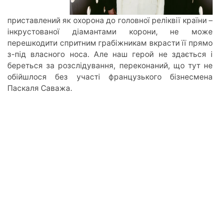
приставлений як охорона до головної реліквії країни –
інкрустованої діамантами корони, не може
перешкодити спритним грабіжникам вкрасти її прямо
з-під власного носа. Але наш герой не здається і
береться за розслідування, переконаний, що тут не
обійшлося без участі французького бізнесмена
Паскаля Саважа.