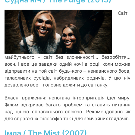
Світ
майбутнього – світ без злочинності… безробіття…
воєн. І все це завдяки одній ночі в році, коли можна
відправити на той світ будь-кого – ненависного боса,
галасливих сусідів, набридливих родичів. У цю ніч
дозволено все – головне дожити до світанку.
Власні враження: непогана інтерпритація ідеї миру.
Фільм відкриває багато проблем та ставить питання
над ціною справжнього спокою. Рекомендовано як
для справжніх філософів так і для звичайних глядачів.
Імла / The Mist (2007)