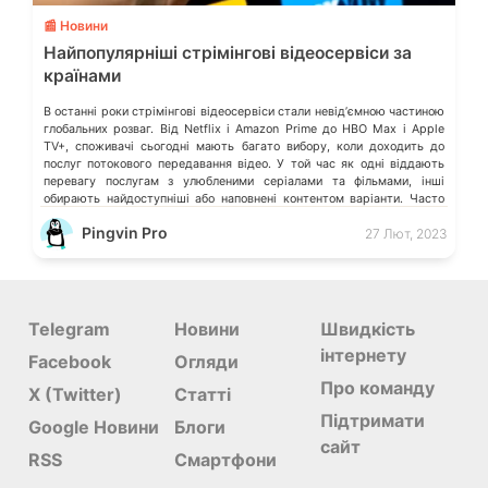
📰 Новини
Найпопулярніші стрімінгові відеосервіси за
країнами
В останні роки стрімінгові відеосервіси стали невідʼємною частиною
глобальних розваг. Від Netflix і Amazon Prime до HBO Max і Apple
TV+, споживачі сьогодні мають багато вибору, коли доходить до
послуг потокового передавання відео. У той час як одні віддають
перевагу послугам з улюбленими серіалами та фільмами, інші
обирають найдоступніші або наповнені контентом варіанти. Часто
користувачі об’єднуються […]
Pingvin Pro
27 Лют, 2023
Telegram
Новини
Швидкість
інтернету
Facebook
Огляди
Про команду
X (Twitter)
Статті
Підтримати
Google Новини
Блоги
сайт
RSS
Смартфони