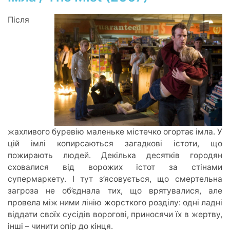
Після
жахливого буревію маленьке містечко огортає імла. У
цій імлі копирсаються загадкові істоти, що
пожирають людей. Декілька десятків городян
сховалися від ворожих істот за стінами
супермаркету. І тут з’ясовується, що смертельна
загроза не об’єднала тих, що врятувалися, але
провела між ними лінію жорсткого розділу: одні ладні
віддати своїх сусідів ворогові, приносячи їх в жертву,
інші – чинити опір до кінця.