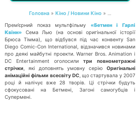
Головна
»
Кіно / Новини Кіно
» ...
Прем’єрний показ мультфільму
«Бетмен і Гарлі
Квінн»
Сема Лью (на основі оригінальної історії
Брюса Тімма), що відбувся під час конвенту San
Diego Comic-Con International, відзначився новинами
про деякі майбутні проекти. Warner Bros. Animation і
DC Entertainment оголосили
три повнометражні
стрічки
, які доповнять умовну серію
Оригінальні
анімаційні фільми всесвіту DC
, що стартувала у 2007
році й налічує вже 28 творів. Ці стрічки будуть
сфокусовані на Бетмені, Загоні самогубців і
Супермені.