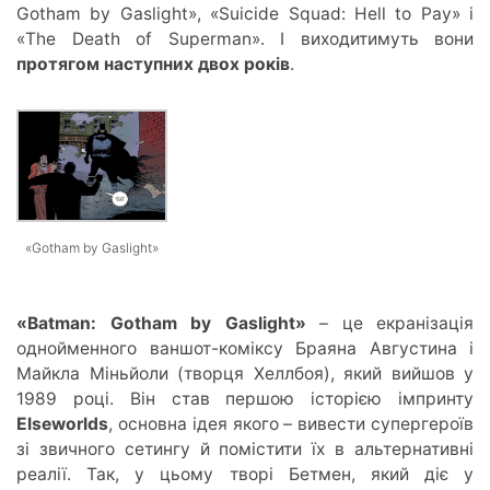
Gotham by Gaslight», «Suicide Squad: Hell to Pay» і
«The Death of Superman». І виходитимуть вони
протягом наступних двох років
.
«Gotham by Gaslight»
«Batman: Gotham by Gaslight»
– це екранізація
однойменного ваншот-коміксу Браяна Августина і
Майкла Міньйоли (творця Хеллбоя), який вийшов у
1989 році. Він став першою історією імпринту
Elseworlds
, основна ідея якого – вивести супергероїв
зі звичного сетингу й помістити їх в альтернативні
реалії. Так, у цьому творі Бетмен, який діє у