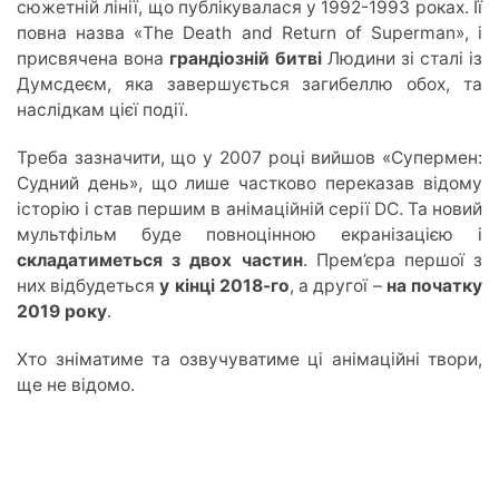
сюжетній лінії, що публікувалася у 1992-1993 роках. Її
повна назва «The Death and Return of Superman», і
присвячена вона
грандіозній битві
Людини зі сталі із
Думсдеєм, яка завершується загибеллю обох, та
наслідкам цієї події.
Треба зазначити, що у 2007 році вийшов «Супермен:
Судний день», що лише частково переказав відому
історію і став першим в анімаційній серії DC. Та новий
мультфільм буде повноцінною екранізацією і
складатиметься з двох частин
. Прем’єра першої з
них відбудеться
у кінці 2018-го
, а другої –
на початку
2019 року
.
Хто зніматиме та озвучуватиме ці анімаційні твори,
ще не відомо.