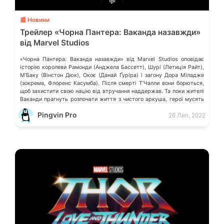
💬
📰 Новини
Трейлер «Чорна Пантера: Ваканда назавжди»
від Marvel Studios
«Чорна Пантера: Ваканда назавжди» від Marvel Studios оповідає
історію королеви Рамонди (Анджела Бассетт), Шурі (Летиція Райт),
МʼБаку (Вінстон Дюк), Окоє (Данай Ґуріра) і загону Дора Міладже
(зокрема, Флоренс Касумба). Після смерті ТʼЧалли вони борються,
щоб захистити свою націю від втручання наддержав. Та поки жителі
Ваканди прагнуть розпочати життя з чистого аркуша, герої мусять
обʼєднатися і […]
Pingvin Pro
26 Лип, 2022