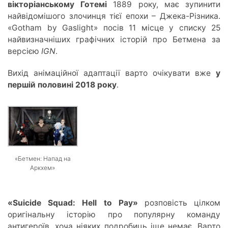
вікторіанському Готемі
1889 року, має зупинити
найвідомішого злочинця тієї епохи – Джека-Різника.
«Gotham by Gaslight» посів 11 місце у списку 25
найвизначніших графічних історій про Бетмена за
версією
IGN
.
Вихід анімаційної адаптації варто очікувати вже
у
першій половині 2018 року
.
«Бетмен: Напад на
Аркхем»
«Suicide Squad: Hell to Pay»
розповість цілком
оригінальну історію про популярну команду
антигероїв, хоча ніяких подробиць іще немає. Варто