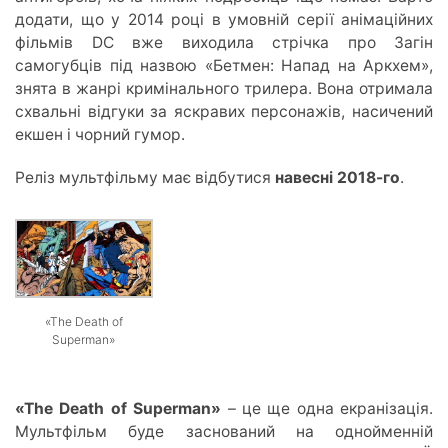
додати, що у 2014 році в умовній серії анімаційних
фільмів DC вже виходила стрічка про Загін
самогубців під назвою «Бетмен: Напад на Аркхем»,
знята в жанрі кримінального трилера. Вона отримала
схвальні відгуки за яскравих персонажів, насичений
екшен і чорний гумор.
Реліз мультфільму має відбутися
навесні 2018-го
.
«The Death of
Superman»
«The Death of Superman»
– це ще одна екранізація.
Мультфільм буде заснований на однойменній