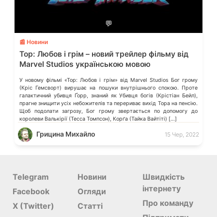
💬
📰 Новини
Тор: Любов і грім – новий трейлер фільму від
Marvel Studios українською мовою
У новому фільмі «Тор: Любов і грім» від Marvel Studios Бог грому
(Кріс Гемсворт) вирушає на пошуки внутрішнього спокою. Проте
галактичний убивця Ґорр, знаний як Убивця богів (Крістіан Бейл),
прагне знищити усіх небожителів та перериває вихід Тора на пенсію.
Щоб подолати загрозу, Бог грому звертається по допомогу до
королеви Валькірії (Тесса Томпсон), Корґа (Тайка Вайтіті) […]
Грицина Михайло
15 Чер, 2022
Telegram
Новини
Швидкість
інтернету
Facebook
Огляди
Про команду
X (Twitter)
Статті