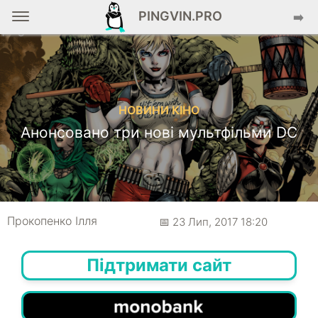
PINGVIN.PRO
➡️
НОВИНИ КІНО
Анонсовано три нові мультфільми DC
Прокопенко Ілля
📅 23 Лип, 2017 18:20
Підтримати сайт