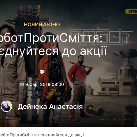
НОВИНИ КІНО
оботПротиСміття:
єднуйтеся до акції
💬
📅 9 Сер, 2018 09:00
Дейнека Анастасiя
оботПротиСміття: приєднуйтеся до акції