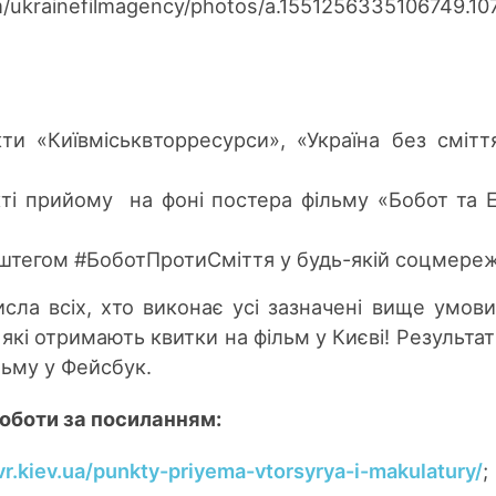
m/ukrainefilmagency/photos/a.1551256335106749.1
ти «Київміськвторресурси», «Україна без смітт
ті прийому на фоні постера фільму «Бобот та Е
ештегом #БоботПротиСміття у будь-якій соцмереж
ла всіх, хто виконає усі зазначені вище умов
, які отримають квитки на фільм у Києві! Результа
льму у Фейсбук.
оботи за посиланням:
vr.kiev.ua/punkty-priyema-vtorsyrya-i-makulatury/
;