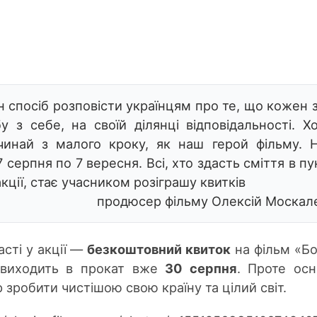
н спосіб розповісти українцям про те, що кожен 
 з себе, на своїй ділянці відповідальності. Х
чинай з малого кроку, як наш герой фільму. 
7 серпня по 7 вересня. Всі, хто здасть сміття в п
кції, стає учасником розіграшу квитків
продюсер фільму Олексій Москал
сті у акції —
безкоштовний квиток
на фільм «Бо
й виходить в прокат вже
30 серпня
. Проте ос
зробити чистішою свою країну та цілий світ.