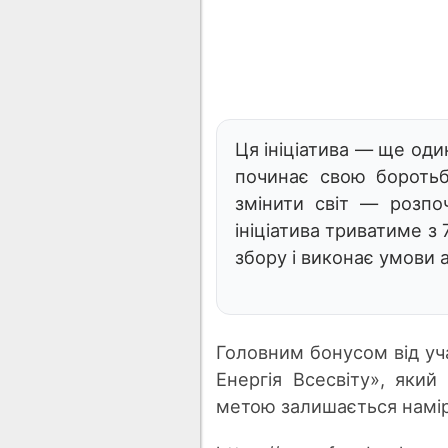
Ця ініціатива — ще оди
починає свою боротьбу
змінити світ — розпо
ініціатива триватиме з 
збору і виконає умови а
Головним бонусом від уча
Енергія Всесвіту», яки
метою залишається намір 