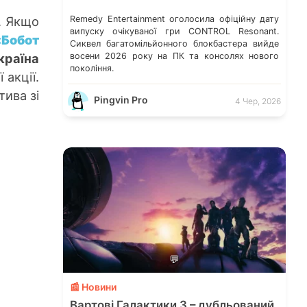
. Якщо
Remedy Entertainment оголосила офіційну дату
випуску очікуваної гри CONTROL Resonant.
«Бобот
Сиквел багатомільйонного блокбастера вийде
країна
восени 2026 року на ПК та консолях нового
покоління.
 акції.
тива зі
Pingvin Pro
4 Чер, 2026
💬
📰 Новини
Вартові Галактики 3 – дубльований