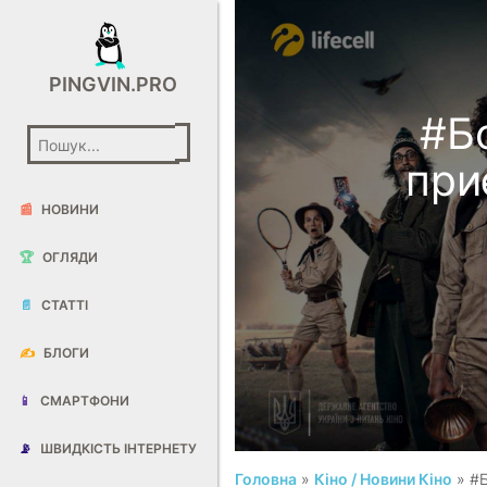
PINGVIN.PRO
#Б
при
📰
НОВИНИ
🏆
ОГЛЯДИ
📄
СТАТТІ
✍️
БЛОГИ
📱
СМАРТФОНИ
📡
ШВИДКІСТЬ ІНТЕРНЕТУ
Головна
»
Кіно / Новини Кіно
» #Б