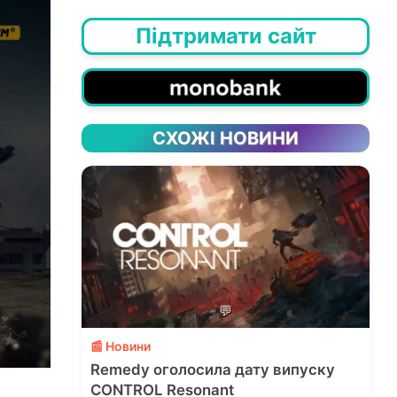
Підтримати сайт
СХОЖІ НОВИНИ
💬
📰 Новини
Remedy оголосила дату випуску
CONTROL Resonant