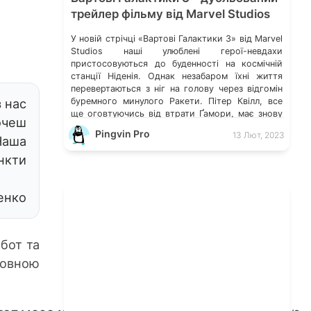
трейлер фільму від Marvel Studios
У новій стрічці «Вартові Галактики 3» від Marvel
Studios наші улюблені герої-невдахи
пристосовуються до буденності на космічній
станції Ніденія. Однак незабаром їхні життя
перевертаються з ніг на голову через відгомін
з нас
буремного минулого Ракети. Пітер Квілл, все
ще оговтуючись від втрати Ґамори, має знову
очеш
об’єднати команду, щоб захистити всесвіт та
Pingvin Pro
13 Лют, 2023
Наша
одного з них. Якщо ця місія […]
ункти
енко
бот та
новною