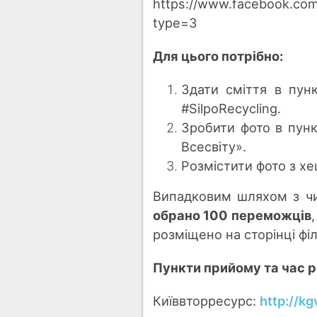
https://www.facebook.co
type=3
Для цього потрібно:
Здати сміття в пунк
#SilpoRecycling.
Зробити фото в пунк
Всесвіту».
Розмістити фото з х
Випадковим шляхом з чис
обрано 100 переможців
розміщено на сторінці фі
Пункти прийому та час р
Київвторресурс:
http://kg