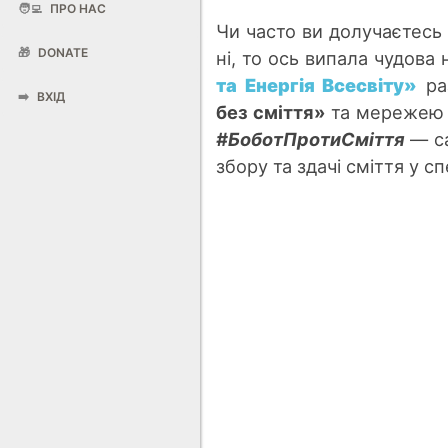
🧑‍💻
ПРО НАС
Чи часто ви долучаєтесь
🎁
DONATE
ні, то ось випала чудова
та Енергія Всесвіту»
ра
➡️
ВХІД
без сміття»
та мережею 
#БоботПротиСміття
— са
збору та здачі сміття у с