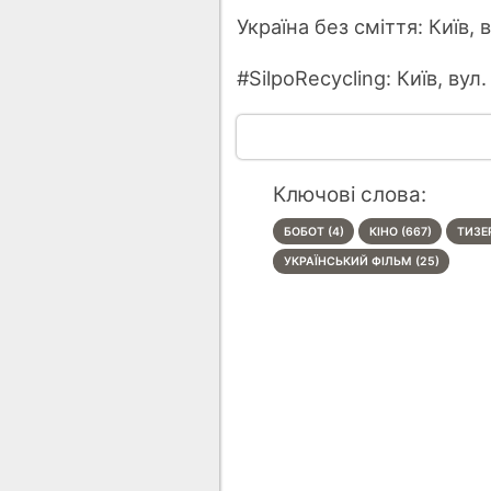
Україна без сміття: Київ,
#SilpoRecycling: Київ, вул
Ключові слова:
БОБОТ (4)
КІНО (667)
ТИЗЕР
УКРАЇНСЬКИЙ ФІЛЬМ (25)