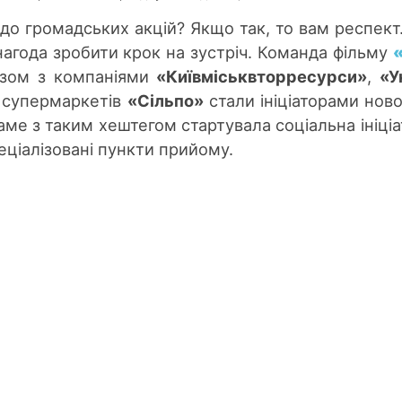
 до громадських акцій? Якщо так, то вам респект
 нагода зробити крок на зустріч. Команда фільму
зом з компаніями
«Київміськвторресурси»
,
«У
супермаркетів
«Сільпо»
стали ініціаторами нової
ме з таким хештегом стартувала соціальна ініціа
пеціалізовані пункти прийому.