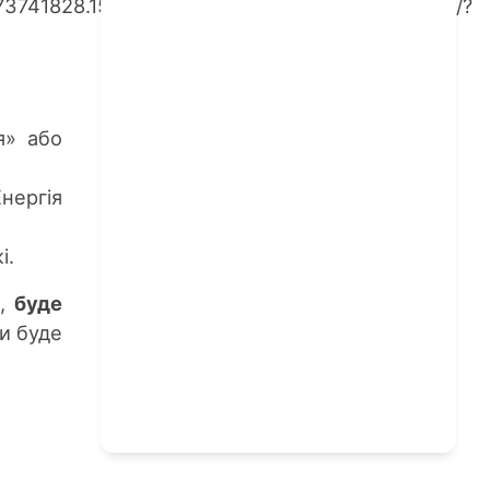
073741828.1551251301773919/2197541740478202/?
я» або
нергія
і.
и,
буде
ти буде