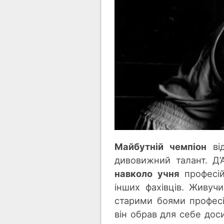
Майбутній чемпіон
від
дивовижний талант.
Д’
навколо учня
професій
інших фахівців. Живуч
и
старими боями професі
він обрав для себе дос