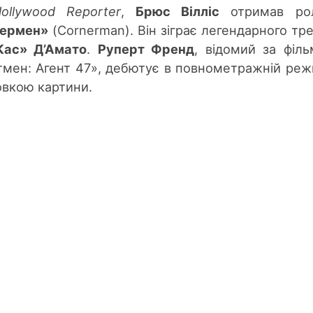
ollywood Reporter
,
Брюс Вілліс
отримав ро
ермен»
(Cornerman). Він зіграє легендарного тр
Кас» Д’Амато
.
Руперт Френд
, відомий за філ
тмен: Агент 47», дебютує в повнометражній реж
овкою картини.