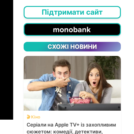
Підтримати сайт
СХОЖІ НОВИНИ
💬
🎬 Кіно
Серіали на Apple TV+ із захопливим
сюжетом: комедії, детективи,