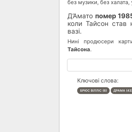
без музики, без халата
,
Д’А
мато
помер 198
коли Тайсон став
вазі.
Нині продюсери карт
Тайсона
.
Ключові слова:
БРЮС ВІЛЛІС (6)
ДРАМА (43