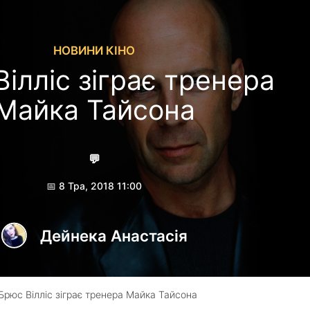
НОВИНИ КІНО
ілліс зіграє тренера
Майка Тайсона
💬
📅 8 Тра, 2018 11:00
Дейнека Анастасiя
Брюс Вілліс зіграє тренера Майка Тайсона