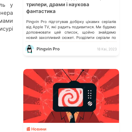
ль у
трилери, драми і наукова
фантастика
енера
ьмами
Pingvin Pro підготував добірку цікавих серіалів
від Apple TV, які радить подивитися. Ми будемо
исур
і
доповнювати цей список, щойно знайдемо
новий захопливий сюжет. Розділити серіали по
жанрах виявилося досить складно, оскільки
сюжет часто зачіпає кілька, які нелегко
Pingvin Pro
18 Кві, 2023
виокремити. Про деякі з цих ми вже
розказували. А в коментарях можете порадити
ті серіали, які вразили Вас, і […]
💬
📰 Новини