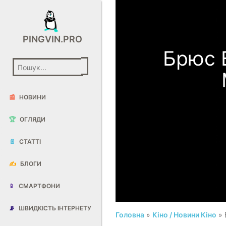
PINGVIN.PRO
Брюс В
📰
НОВИНИ
🏆
ОГЛЯДИ
📄
СТАТТІ
✍️
БЛОГИ
📱
СМАРТФОНИ
📡
ШВИДКІСТЬ ІНТЕРНЕТУ
Головна
»
Кіно / Новини Кіно
» 