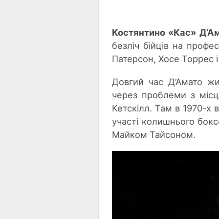
Костянтино «Кас» Д’А
безліч бійців на профес
Патерсон, Хосе Торрес 
Довгий час
Д’А
мато жи
через проблеми з місц
Кетскілл. Там в 1970-х в
участі колишнього бок
Майком Тайсоном.