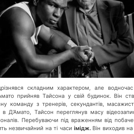
різнявся складним характером, але водноча
А
мато прийняв Тайсона
у св
ій будинок. Він ст
ну команду з тренерів, секундантів, масажист
 в Д’
А
мато, Тайсон переглянув масу відеозапис
оналів. Перебуваючи під враженням від побаче
ить незвичайний на ті часи
імідж.
Він виходив на