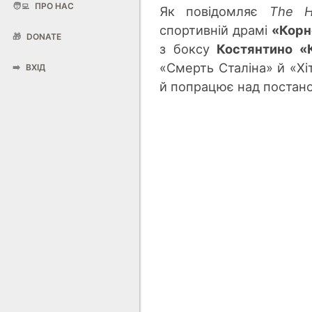
🧑‍💻
ПРО НАС
Як повідомляє
The H
спортивній драмі
«Корн
🎁
DONATE
з боксу
Костянтино «
«Смерть Сталін
а» й «Хі
➡️
ВХІД
й по
працює над постан