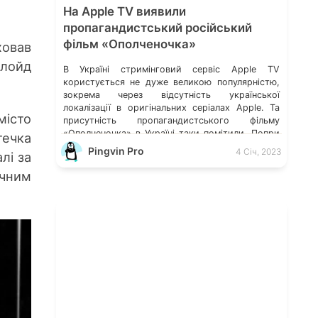
На Apple TV виявили
пропагандистський російський
фільм «Ополченочка»
ховав
лойд
В Україні стримінговий сервіс Apple TV
користується не дуже великою популярністю,
зокрема через відсутність української
локалізації в оригінальних серіалах Apple. Та
місто
присутність пропагандистського фільму
«Ополченочка» в Україні таки помітили. Попри
течка
те, що це кіно лайно доступне лише в низці
Pingvin Pro
4 Січ, 2023
лі за
країн, у багатьох інтернет-користувачів сам
факт наявності на платформі Apple подібного
ічним
контенту викликає обурення. Деталі розказало
видання […]