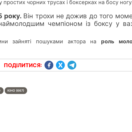
 у п
ростих чорних трусах і боксерках на босу ногу
5 року.
Він трохи не дожив до того моме
 наймолодшим чемпіоно
м із б
оксу у ва
ини зайняті пошуками актора на
роль моло
ПОДІЛИТИСЯ:
)
КІНО (667)