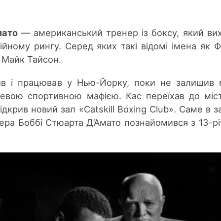
мато
— американський трене
р із б
оксу, який ви
ійному рингу. Серед яких такі відомі імен
а як
Ф
і Майк Тайсон.
в і працюва
в у Н
ью-Йорку, поки не залишив 
евою спортивною мафією. Кас переїхав до міс
ідкрив новий зал «Catskill Boxing Club». Саме в за
сера Боббі Стюарта
Д’А
мато познайомився з 13-р