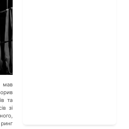
с мав
ворив
ів та
ів зі
ного,
 ринг