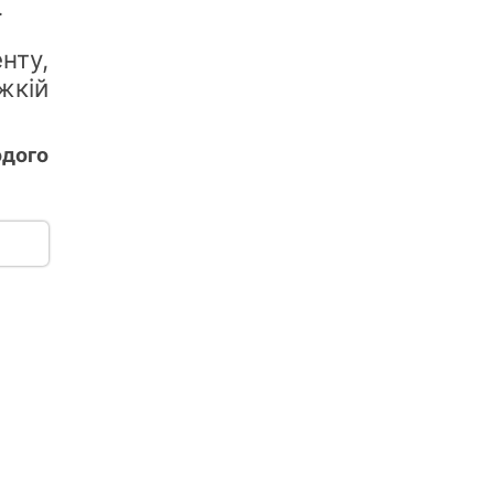
.
нту,
жкій
дого