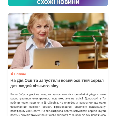
СХОЖІ НОВИНИ
💬
📰 Новини
На Дія.Освіта запустили новий освітній серіал
для людей літнього віку
Ваша бабуся досі не знає, як замовляти ліки онлайн? А дідусь хоче
користуватися електронною поштою, але не вміє? Допоможіть їм
набути нових навичок з Дія.Освіта. На платформі запустили ще один
безоплатний освітній серіал. Представили оновлену національну
платформу Дія.Освіта На Дія.Цифрова освіта запустили серіал «Бути
поруч» про підтримку психічного здоров’я У Львові людей поважного