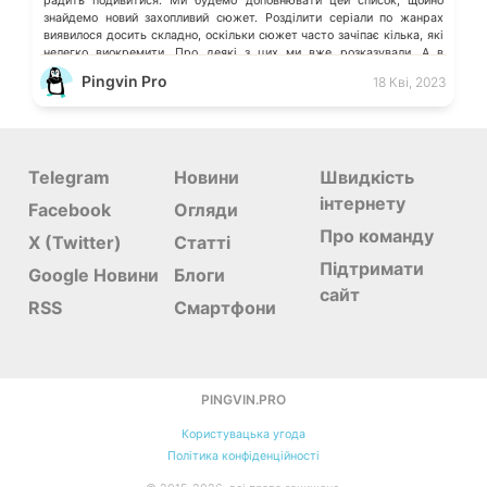
радить подивитися. Ми будемо доповнювати цей список, щойно
знайдемо новий захопливий сюжет. Розділити серіали по жанрах
виявилося досить складно, оскільки сюжет часто зачіпає кілька, які
нелегко виокремити. Про деякі з цих ми вже розказували. А в
коментарях можете порадити ті серіали, які вразили Вас, і […]
Pingvin Pro
18 Кві, 2023
Telegram
Новини
Швидкість
інтернету
Facebook
Огляди
Про команду
X (Twitter)
Статті
Підтримати
Google Новини
Блоги
сайт
RSS
Смартфони
PINGVIN.PRO
Користувацька угода
Політика конфіденційності