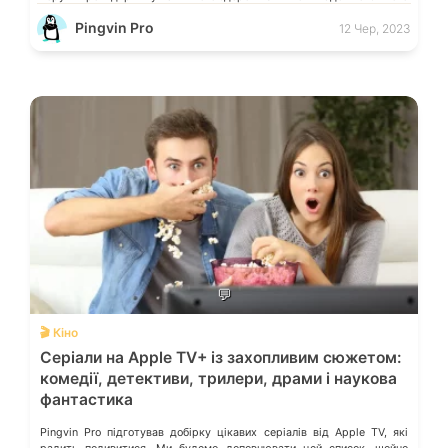
віку навчатимуть, […]
Pingvin Pro
12 Чер, 2023
💬
🎬 Кіно
Серіали на Apple TV+ із захопливим сюжетом:
комедії, детективи, трилери, драми і наукова
фантастика
Pingvin Pro підготував добірку цікавих серіалів від Apple TV, які