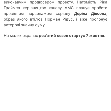
виконавчим продюсером проекту. Натомість Ріка
Граймса керівництво каналу AMC планує зробити
провідним персонажем серіалу
Деріла Діксона
,
образ якого втілює Норман Рідус, і вже пропонує
акторові значну суму.
На малих екранах
дев’ятий сезон стартує 7 жовтня
.