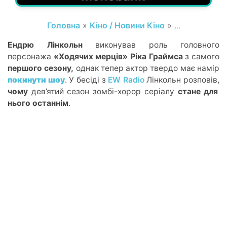
Головна
»
Кіно / Новини Кіно
» ...
Ендрю Лінкольн
виконував роль головного
персонажа
«Ходячих мерців» Ріка Граймса
з самого
першого сезону,
однак тепер актор твердо має намір
покинути шоу
. У бесіді з
EW Radio
Лінкольн розповів,
чому
дев’ятий сезон зомбі-хорор серіалу
стане для
нього останнім
.