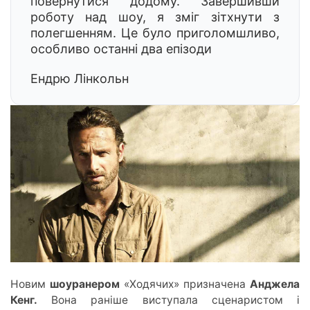
повернутися додому. Завершивши
роботу над шоу, я зміг зітхнути з
полегшенням. Це було приголомшливо,
особливо останні два епізоди
Ендрю Лінкольн
Новим
шоуранером
«Ходячих» призначена
Анджела
Кенг.
Вона раніше виступала сценаристом і