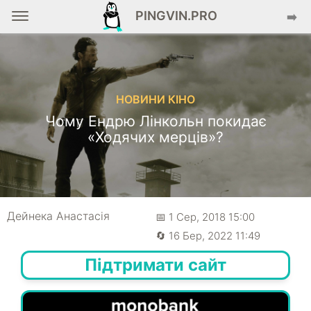
PINGVIN.PRO
➡️
НОВИНИ КІНО
Чому Ендрю Лінкольн покидає
«Ходячих мерців»?
Дейнека Анастасiя
📅 1 Сер, 2018 15:00
🔄 16 Бер, 2022 11:49
Підтримати сайт