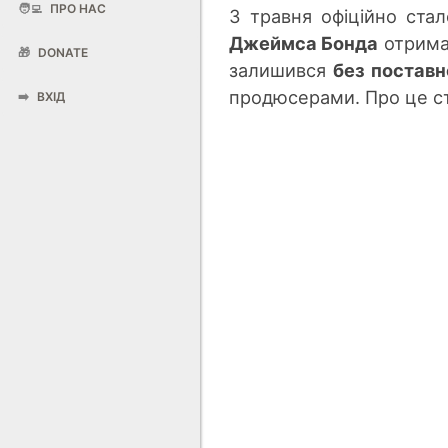
🧑‍💻
ПРО НАС
З травня офіційно ста
Джеймса Бонда
отрим
🎁
DONATE
залишився
без постав
продюсерами. Про це ст
➡️
ВХІД