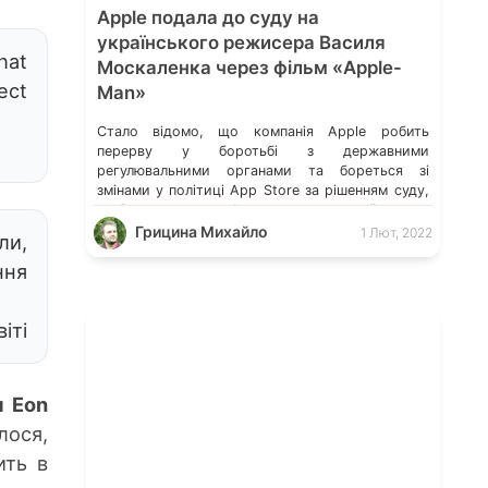
Apple подала до суду на
українського режисера Василя
hat
Москаленка через фільм «Apple-
ect
Man»
Стало відомо, що компанія Apple робить
перерву у боротьбі з державними
регулювальними органами та бореться зі
змінами у політиці App Store за рішенням суду,
щоб подати власний позов проти українського
кінорежисера Василя Москаленка, який
Грицина Михайло
1 Лют, 2022
ли,
написав сценарій та, за підтримки Kickstarter,
ння
зняв комедійний бойовик «Apple-Man»
(Людина-Яблуко). «Apple-Man» – комедійний
бойовик, присвячений відомим сагам про
іті
супергероїв. Головний […]
я Eon
лося,
ить в