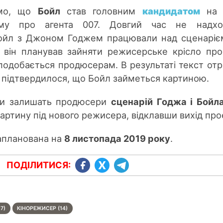
омо, що
Бойл
став головним
кандидатом
на 
ьму про агента 007. Довгий час не надхо
Бойл з Джоном Годжем працювали над сценаріє
 він планував зайняти режисерське крісло про
сподобається продюсерам. В результаті текст от
підтвердилося, що Бойл займеться картиною.
 чи залишать продюсери
сценарій Годжа і Бойл
артину під нового режисера, відклавши вихід про
апланована на
8 листопада 2019 року
.
ПОДІЛИТИСЯ:
67)
КІНОРЕЖИСЕР (14)