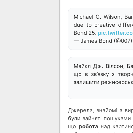
Michael G. Wilson, Ba
due to creative diffe
Bond 25.
pic.twitter.
— James Bond (@007
Майкл Дж. Вілсон, Ба
що в зв’язку з твор
залишити режисерськ
Джерела, знайомі з в
були зайняті пошуками н
що
робота
над карти