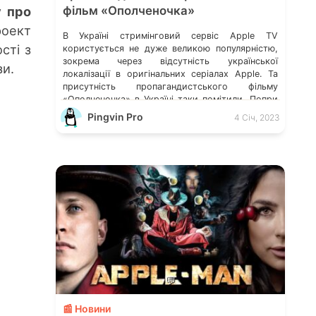
у про
фільм «Ополченочка»
роект
В Україні стримінговий сервіс Apple TV
сті з
користується не дуже великою популярністю,
зокрема через відсутність української
и.
локалізації в оригінальних серіалах Apple. Та
присутність пропагандистського фільму
«Ополченочка» в Україні таки помітили. Попри
те, що це кіно лайно доступне лише в низці
Pingvin Pro
4 Січ, 2023
країн, у багатьох інтернет-користувачів сам
факт наявності на платформі Apple подібного
контенту викликає обурення. Деталі розказало
видання […]
💬
📰 Новини