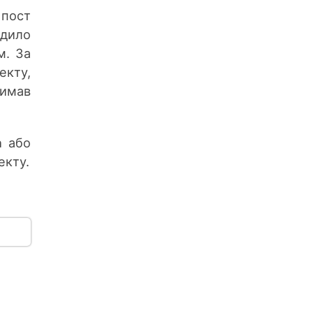
пост
дило
м. За
екту,
римав
а
або
екту.