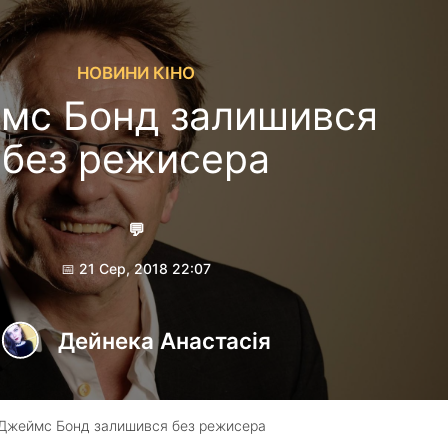
НОВИНИ КІНО
мс Бонд залишився
без режисера
💬
📅 21 Сер, 2018 22:07
Дейнека Анастасiя
Джеймс Бонд залишився без режисера