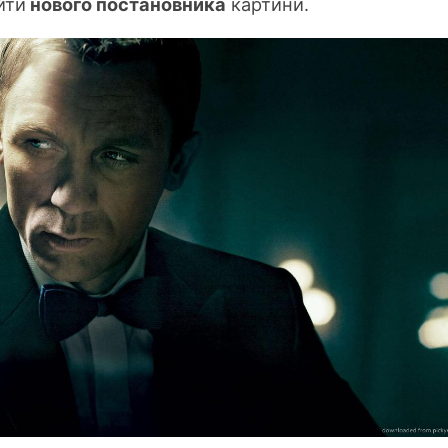
йти
нового постановника
картини.