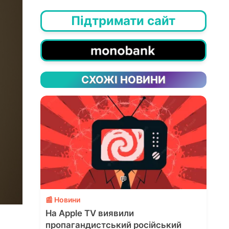
Підтримати сайт
СХОЖІ НОВИНИ
💬
📰 Новини
На Apple TV виявили
пропагандистський російський