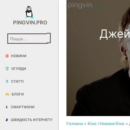
PINGVIN.PRO
Джей
📰
НОВИНИ
🏆
ОГЛЯДИ
📄
СТАТТІ
✍️
БЛОГИ
📱
СМАРТФОНИ
📡
ШВИДКІСТЬ ІНТЕРНЕТУ
Головна
»
Кіно / Новини Кіно
» 