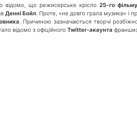
ло відомо, що режисерське крісло
25-го фільм
ав
Денні Бойл
. Проте,
«
не довго грала музика
»
і п
новника
. Причиною зазначаються творчі розбіжно
ало відомо з офіційного
Twitter-акаунта
франшиз