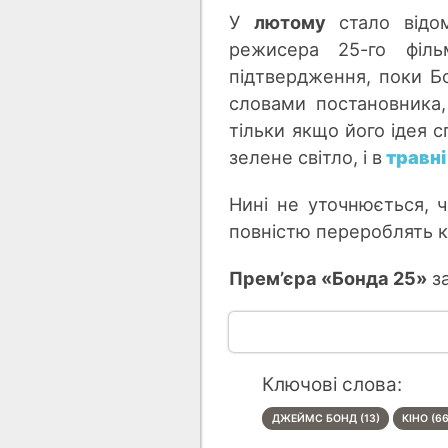
У
лютому
стало від
режисера 25-го філ
підтвердження, поки 
словами постановника,
тільки якщо його ідея 
зелене світло, і в
травні
Нині не уточнюється,
повністю перероблять к
Прем’єра «Бонда 25»
з
Ключові слова:
ДЖЕЙМС БОНД (13)
КІНО (6