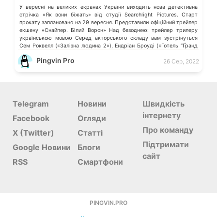
У вересні на великих екранах України виходить нова детективна
стрічка «Як вони біжать» від студії Searchlight Pictures. Старт
прокату заплановано на 29 вересня. Представили офіційний трейлер
екшену «Снайпер. Білий Ворон» Над безоднею: трейлер трилеру
українською мовою Серед акторського складу вам зустрінуться
Сем Роквелл («Залізна людина 2»), Ендріан Броуді («Готель “Ґранд
Будапешт”»), Сірша Ронан («Маленькі жінки»), […]
Pingvin Pro
26 Сер, 2022
Telegram
Новини
Швидкість
інтернету
Facebook
Огляди
Про команду
X (Twitter)
Статті
Підтримати
Google Новини
Блоги
сайт
RSS
Смартфони
PINGVIN.PRO