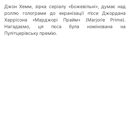
Джон Хемм, зірка серіалу «Божевільні», думає над
роллю голограми до екранізації п’єси Джордана
Харрісона «Марджорі Прайм» (Marjorie Prime).
Нагадаємо, ця пєса була номінована на
Пулітцерівську премію.