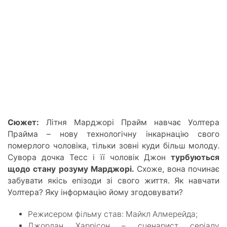
Сюжет:
Літня Марджорі Прайм навчає Уолтера
Прайма – нову технологічну інкарнацію свого
померлого чоловіка, тільки зовні куди більш молоду.
Сувора дочка Тесс і її чоловік Джон
турбуються
щодо стану розуму Марджорі.
Схоже, вона починає
забувати якісь епізоди зі свого життя. Як навчати
Уолтера? Яку інформацію йому згодовувати?
Режисером фільму став: Майкл Алмерейда;
Джордан Харрісон – сценарист серіалу