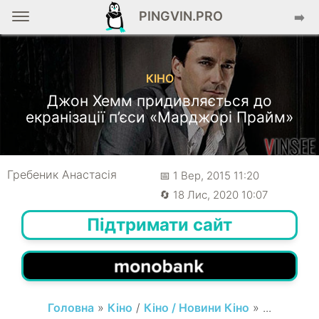
PINGVIN.PRO
➡️
КІНО
Джон Хемм придивляється до
екранізації п’єси «Марджорі Прайм»
Гребеник Анастасія
📅 1 Вер, 2015 11:20
🔄 18 Лис, 2020 10:07
Підтримати сайт
Головна
»
Кіно
/
Кіно / Новини Кіно
» ...