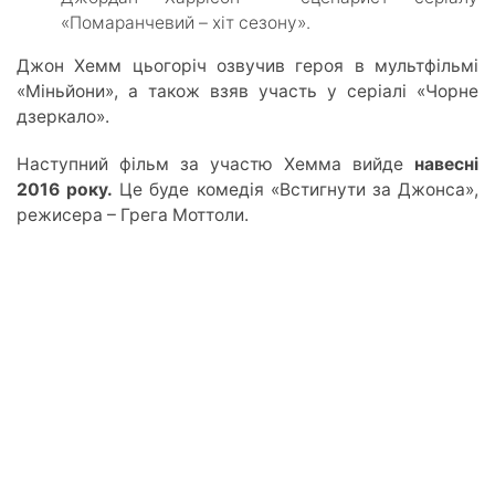
«Помаранчевий – хіт сезону».
Джон Хемм цьогоріч озвучив героя в мультфільмі
«Міньйони», а також взяв участь у серіалі «Чорне
дзеркало».
Наступний фільм за участю Хемма вийде
навесні
2016 року.
Це буде комедія «Встигнути за Джонса»,
режисера – Грега Моттоли.