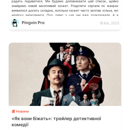
радить подивитися. Ми будемо доповнювати цей список, щойно
знайдемо новий захопливий сюжет. Розділити серіали по жанрах
виявилося досить складно, оскільки сюжет часто зачіпає кілька, які
нелегко виокремити. Про деякі з цих ми вже розказували. А в
коментарях можете порадити ті серіали, які вразили Вас, і […]
Pingvin Pro
18 Кві, 2023
💬
📰 Новини
«Як вони біжать»: трейлер детективної
комедії