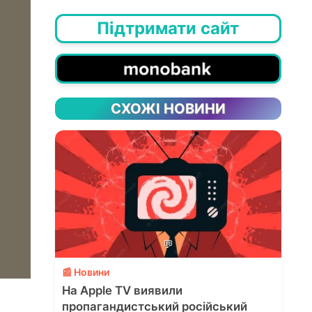
Підтримати сайт
СХОЖІ НОВИНИ
💬
📰 Новини
На Apple TV виявили
пропагандистський російський