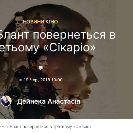
НОВИНИ КІНО
 Блант повернеться в
етьому «Сікаріо»
💬
📅 19 Чер, 2018 13:00
Дейнека Анастасiя
Емілі Блант повернеться в третьому «Сікаріо»