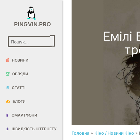
PINGVIN.PRO
Емілі
тр
📰
НОВИНИ
🏆
ОГЛЯДИ
📄
СТАТТІ
✍️
БЛОГИ
📱
СМАРТФОНИ
📡
ШВИДКІСТЬ ІНТЕРНЕТУ
Головна
»
Кіно / Новини Кіно
» 