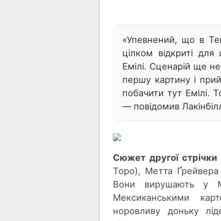
«Упевнений, щ
о в Те
цілком відкриті для 
Емілі. Сценарій ще не
першу картину і при
побачити тут Емілі. 
— повідомив Лакінбіл
Сюжет другої стрічки
Торо), Метта Ґрейвера
Вони вирушают
ь у 
Мексиканськими кар
но
ровливу доньку лід