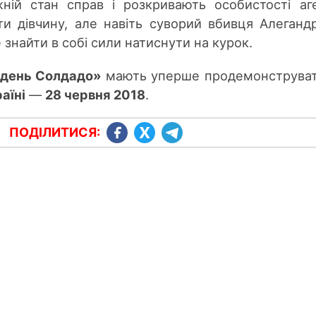
ній стан справ і розкривають особистості аге
и дівчину, ал
е навіть
суворий вбивця Алеганд
знайти в собі сили натиснути на курок.
: день Солдадо»
мают
ь уперше
продемонструва
аїні
—
28 червня 2018
.
ПОДІЛИТИСЯ: