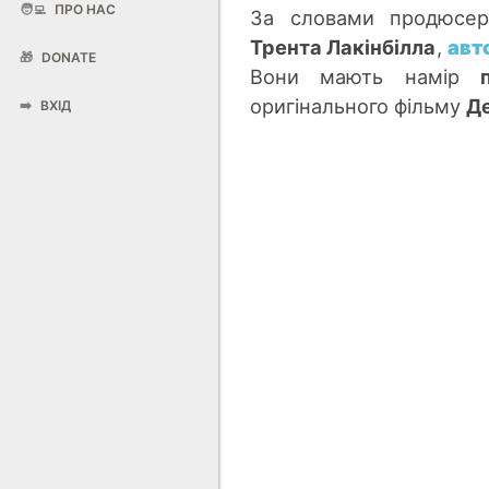
🧑‍💻
ПРО НАС
За словами продюсе
Трента Лакінбілла
,
авт
🎁
DONATE
Вони мають намір
оригінального фільму
Де
➡️
ВХІД