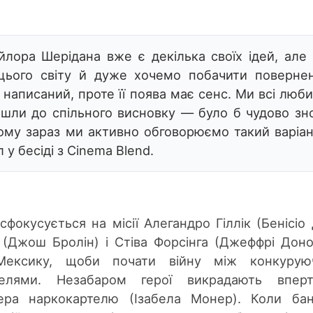
йлора Шерідана вже є декілька своїх ідей, але
цього світ
у й ду
же хочемо побачити поверне
 написаний, проте її поява має сенс. Ми всі люб
йшли до спільного висновку — було б чудово зн
Тому зараз ми активно обговорюємо такий варіан
л у б
есіді з Cinema Blend.
сфокусується на місії Алегандро Гіллік (Бенісіо
 (Джош Бролін) і Стіва Форсінга (Джеффрі Доно
М
ексику,
щоби п
очати війну між конкурую
телями. Незабаром герої викрадають впер
ера наркокартелю (Ізабела Монер). Коли ба