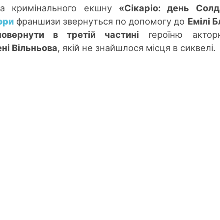
ра кримінального екшну
«Сікаріо: день Сол
ори
франшизи звернуться
по
допомогу до
Емілі 
повернути в третій частині
героїню актор
ні Вільньова
, якій не знайшлося місця в сиквелі.