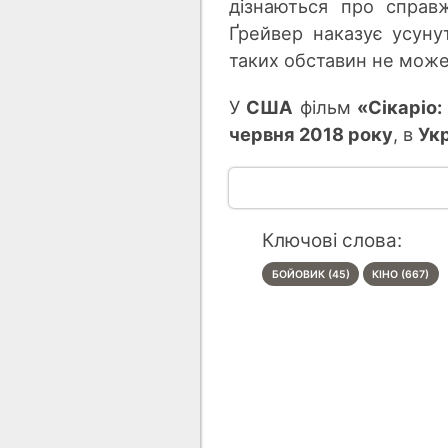
дізнаються про справж
Ґрейвер наказує усунут
таких обставин не може 
У
США
фільм
«Сікаріо
червня 2018 року
, в
Укр
Ключові слова:
БОЙОВИК (45)
КІНО (667)