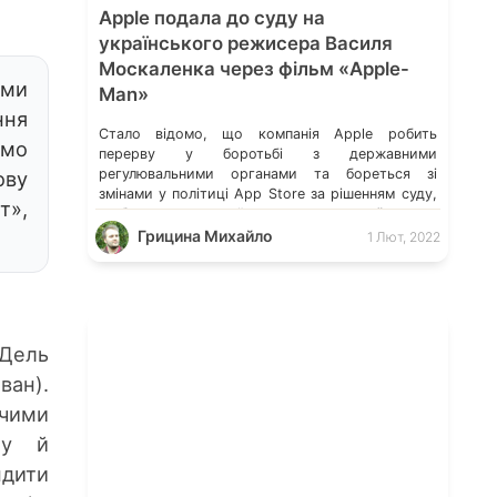
Apple подала до суду на
українського режисера Василя
Москаленка через фільм «Apple-
 ми
Man»
ння
Стало відомо, що компанія Apple робить
имо
перерву у боротьбі з державними
регулювальними органами та бореться зі
ову
змінами у політиці App Store за рішенням суду,
т»,
щоб подати власний позов проти українського
кінорежисера Василя Москаленка, який
Грицина Михайло
1 Лют, 2022
написав сценарій та, за підтримки Kickstarter,
зняв комедійний бойовик «Apple-Man»
(Людина-Яблуко). «Apple-Man» – комедійний
бойовик, присвячений відомим сагам про
супергероїв. Головний […]
 Дель
ван).
чими
т
у й
ндити