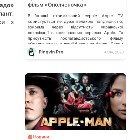
дадо»
фільм «Ополченочка»
Блант
.
В Україні стримінговий сервіс Apple TV
ки з
користується не дуже великою популярністю,
зокрема через відсутність української
локалізації в оригінальних серіалах Apple. Та
присутність пропагандистського фільму
«Ополченочка» в Україні таки помітили. Попри
те, що це кіно лайно доступне лише в низці
Pingvin Pro
4 Січ, 2023
країн, у багатьох інтернет-користувачів сам
факт наявності на платформі Apple подібного
контенту викликає обурення. Деталі розказало
видання […]
💬
📰 Новини