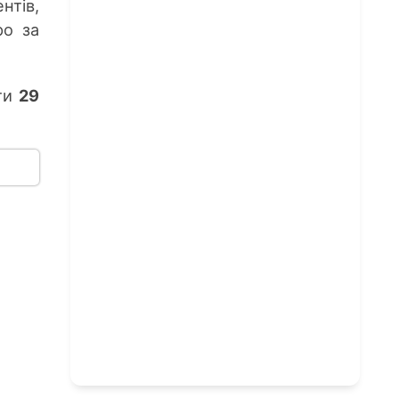
нтів,
ро за
ти
29