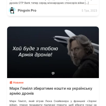
дронів OTP Bank тепер серед міжнародних спонсорів війни […]
Pingvin Pro
5 Тра, 2023
💬
📰 Новини
Марк Гемілл збиратиме кошти на українську
армію дронів
Марк Гемілл, який зіграв Люка Скайвокера у франшизі «Зоряні
війни», планує продавати підписані плакати, щоб зібрати гроші на