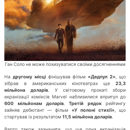
Ган Соло не може похизуватися своїми досягненнями
На
другому місці
фінішував фільм
«Дедпул 2»
, що
зібрав в американських кінотеатрах ще
23,3
мільйона доларів
. У світовому прокаті збори
екранізації коміксів Marvel наблизилися впритул до
600 мільйонам доларів
.
Третій рядок
рейтингу
зайняв дебютант — фільм
«У полоні стихії»
, що
стартува
в із р
езультатом
11,5 мільйона доларів
.
Варто також зазначити, що ще одна екранізація