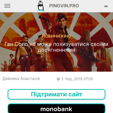
PINGVIN.PRO
➡️
НОВИНИ КІНО
Ган Соло не може похизуватися своїми
досягненнями
Дейнека Анастасiя
📅 5 Чер, 2018 07:00
Підтримати сайт