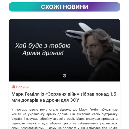
СХОЖІ НОВИНИ
💬
📰 Новини
Марк Гемілл із «Зоряних війн» зібрав понад 1.5
млн доларів на дрони для ЗСУ
У лютому цього року стало відомо, що Марк Гемілл збиратиме
кошти на українську армію дронів. Він висловив свою підтримку
Україні і засудив збройну агресію росії. Марк планував продавати
підписані плакати, щоб зібрати гроші на забезпечення української
армії безпілотниками. І йому це вдалося! У Дії зʼявилася гра Армія