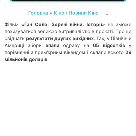
Головна
»
Кіно / Новини Кіно
» ...
Фільм
«Ган Соло: Зоряні війни. Історії»
не зможе
похизуватися великою витривалістю в прокаті. Про це
свідчать
результати других вихідних
. Так
, у П
івнічній
Америці збори
впали
одразу на
65 відсоткі
в
у
п
орівнянні з пре
м’є
рним вікендом і склали всього
29
мільйонів доларів
.