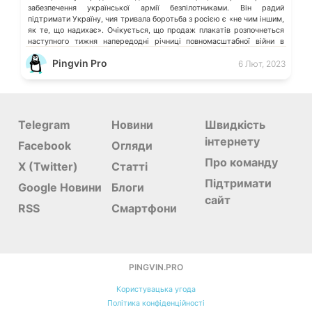
забезпечення української армії безпілотниками. Він радий
підтримати Україну, чия тривала боротьба з росією є «не чим іншим,
як те, що надихає». Очікується, що продаж плакатів розпочнеться
наступного тижня напередодні річниці повномасштабної війни в
Україні, 24 лютого. «Ми вирішили […]
Pingvin Pro
6 Лют, 2023
Telegram
Новини
Швидкість
інтернету
Facebook
Огляди
Про команду
X (Twitter)
Статті
Підтримати
Google Новини
Блоги
сайт
RSS
Смартфони
PINGVIN.PRO
Користувацька угода
Політика конфіденційності