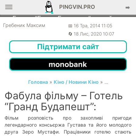
PINGVIN.PRO
➡️
НОВИНИ КІНО
Готель “Гранд Будапешт” – трейлер
[ProKino]
Гребеник Максим
📅 16 Тра, 2014 11:05
🔄 18 Лис, 2020 10:07
Підтримати сайт
Головна
»
Кіно / Новини Кіно
» ...
Фабула фільму – Готель
“Гранд Будапешт”:
Фільм розповість про захопливі пригоди
легендарного консьєржа Густава та його молодого
друга Зеро Мустафи. Працівники готелю стають