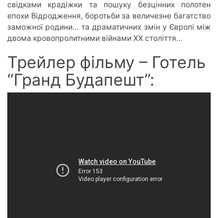
свідками крадіжки та пошуку безцінних полотен
епохи Відродження, боротьби за величезне багатство
заможної родини… та драматичних змін у Європі між
двома кровопролитними війнами ХХ століття…
Трейлер фільму – Готель
“Гранд Будапешт”: