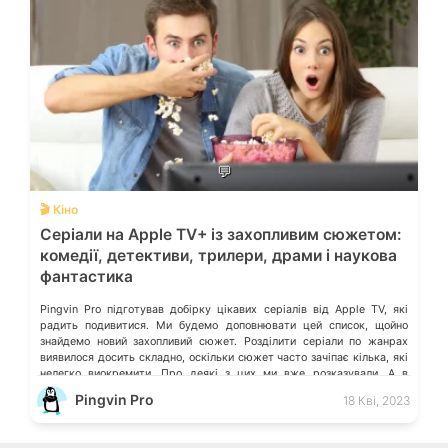
💬
🎬 Кіно
Серіали на Apple TV+ із захопливим сюжетом:
комедії, детективи, трилери, драми і наукова
фантастика
Pingvin Pro підготував добірку цікавих серіалів від Apple TV, які
радить подивитися. Ми будемо доповнювати цей список, щойно
знайдемо новий захопливий сюжет. Розділити серіали по жанрах
виявилося досить складно, оскільки сюжет часто зачіпає кілька, які
нелегко виокремити. Про деякі з цих ми вже розказували. А в
коментарях можете порадити ті серіали, які вразили Вас, і […]
Pingvin Pro
18 Кві, 2023