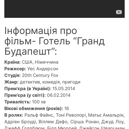
Інформація про
фільм- Готель “Гранд
Будапешт”:
Країна:
США, Німеччина
Режисер:
Уес Андерсон
Студія:
20th Century Fox
Жанр:
детектив, комедія, пригоди
Прем’єра (в Україні):
15.05.2014
Прем’єра (у світі):
06.02.2014
Тривалість:
100 хв
Вікові обмеження (років):
16
В ролях:
Ральф Файнс, Тоні Револорі, Матьє Амальрік,
Адріен Броуді, Віллем Дефо, Сірша Ронан, Джуд Лоу,
Джефф Голдблюм, Білл Мюррей, Джейсон Шварцман