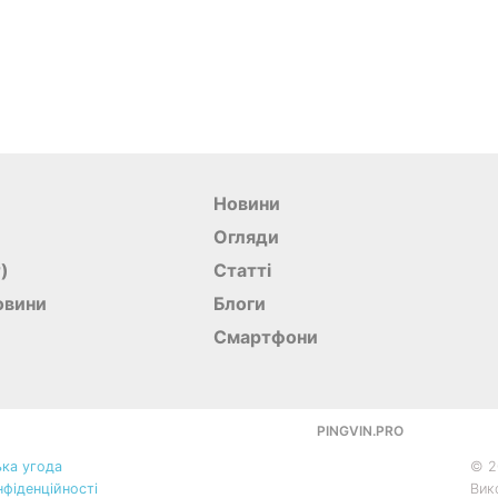
Новини
Огляди
r)
Статті
овини
Блоги
Смартфони
PINGVIN.PRO
ка угода
©
2
нфіденційності
Вик