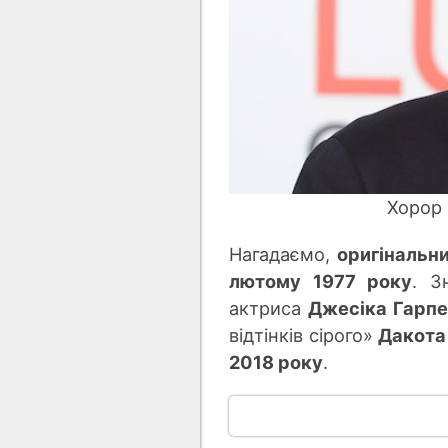
Хорор 
Нагадаємо,
оригінальн
лютому 1977 року
. З
актриса
Джесіка Гарп
відтінків сірого»
Дакота
2018 року
.