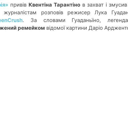
ія»
привів
Квентіна Тарантіно
в захват і змусив
 журналістам розповів режисер Лука Гуадан
eenCrush
. За словами Гуаданьїно, легенда
жений ремейком
відомої картини Даріо Арджент