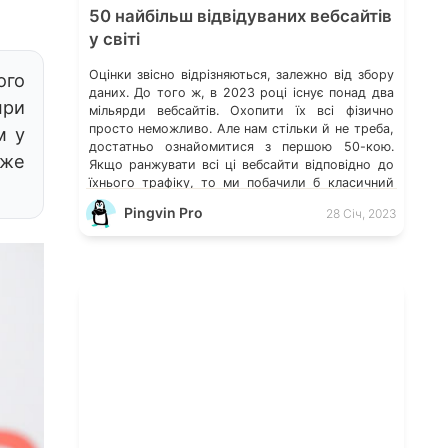
50 найбільш відвідуваних вебсайтів
у світі
Оцінки звісно відрізняються, залежно від збору
ого
даних. До того ж, в 2023 році існує понад два
ри
мільярди вебсайтів. Охопити їх всі фізично
просто неможливо. Але нам стільки й не треба,
м у
достатньо ознайомитися з першою 50-кою.
уже
Якщо ранжувати всі ці вебсайти відповідно до
їхнього трафіку, то ми побачили б класичний
степеневий розподіл. На низькому рівні
Pingvin Pro
28 Січ, 2023
переважна […]