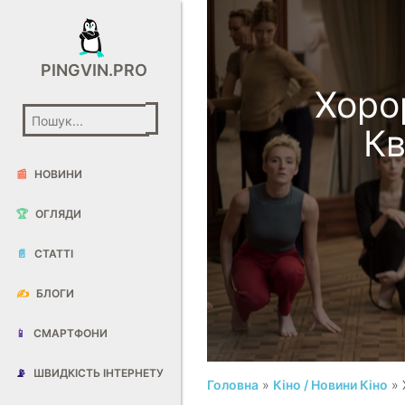
PINGVIN.PRO
Хоро
Кв
📰
НОВИНИ
🏆
ОГЛЯДИ
📄
СТАТТІ
✍️
БЛОГИ
📱
СМАРТФОНИ
📡
ШВИДКІСТЬ ІНТЕРНЕТУ
Головна
»
Кіно / Новини Кіно
» 