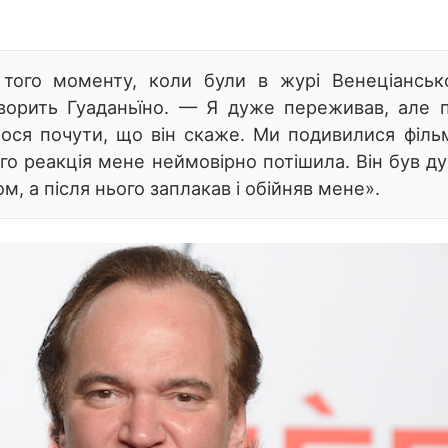
ого моменту, коли були в журі Венеціанськ
ворить Гуаданьїно. — Я дуже переживав, але
п
лося почути, що він скаже. Ми подивилися філь
ого реакція мене неймовірно потішила. Він був д
, а після нього заплакав і обійняв мене».