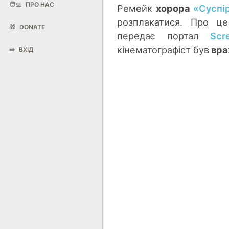
🧑‍💻
ПРО НАС
Ремейк
хорора
«Суспір
розплакатися. Про це
🎁
DONATE
передає портал
Scr
кінематографіст був
вра
➡️
ВХІД