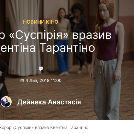
НОВИНИ КІНО
р «Суспірія» вразив
ентіна Тарантіно
💬
📅 4 Лип, 2018 11:00
Дейнека Анастасiя
Хорор «Суспірія» вразив Квентіна Тарантіно