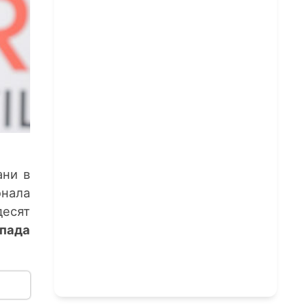
ани в
онала
десят
опада