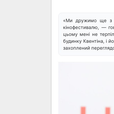
«Ми дружимо ще з т
кінофестивалю, — го
цьому
мені не терпі
будинку Квентіна, і й
захоплений переглядом