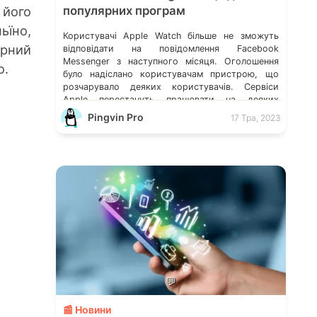
 його
популярних програм
ьїно,
Користувачі Apple Watch більше не зможуть
рний
відповідати на повідомлення Facebook
Messenger з наступного місяця. Оголошення
о.
було надіслано користувачам пристрою, що
розчарувало деяких користувачів. Сервіси
Apple перестануть працювати на деяких
операційних системах Facebook оновив
Pingvin Pro
17 Тра, 2023
правила: за образи можуть видалити обліковий
запис Чому люди так ненавидять Facebook?
Meta повідомила про завершення підтримки
Messenger Користувачі Apple Watch отримали
[…]
💬
📰 Новини