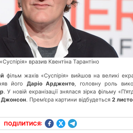
«Суспірія» вразив Квентіна Тарантіно
ий
фільм жахів «Суспірія» вийшов на великі екр
няв його
Даріо Ардженто
, головну роль вик
ер
. У новій екранізації знялася зірка фільму «
П’я
т
 Джонсон
. Пре
м’є
ра картини відбудеться
2 лист
ПОДІЛИТИСЯ: