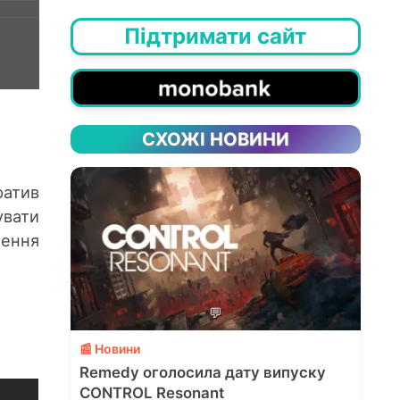
Підтримати сайт
СХОЖІ НОВИНИ
ратив
увати
нення
💬
📰 Новини
Remedy оголосила дату випуску
CONTROL Resonant