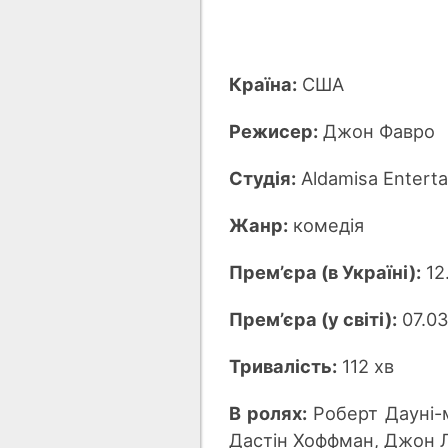
Країна:
США
Режисер:
Джон Фавро
Студія:
Aldamisa Entert
Жанр:
комедія
Прем’єра (в Україні):
12.
Прем’єра (у світі):
07.03
Тривалість:
112 хв
В ролях:
Роберт Дауні-м
Дастін Хоффман, Джон Ле