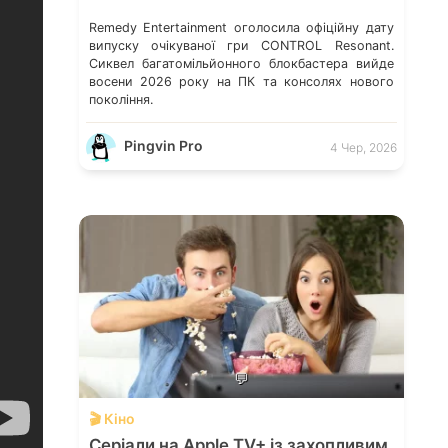
Remedy Entertainment оголосила офіційну дату
випуску очікуваної гри CONTROL Resonant.
Сиквел багатомільйонного блокбастера вийде
восени 2026 року на ПК та консолях нового
покоління.
Pingvin Pro
4 Чер, 2026
💬
🎬 Кіно
Серіали на Apple TV+ із захопливим