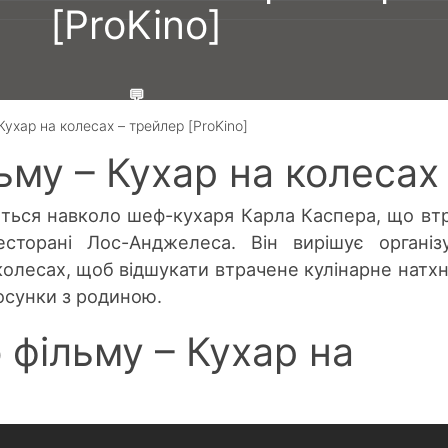
[ProKino]
💬
Кухар на колесах – трейлер [ProKino]
📅 2 Чер, 2014 11:00
ьму – Кухар на колесах
🔄 18 Лис, 2020 10:07
Гребеник Максим
ться навколо шеф-кухаря Карла Каспера, що вт
сторані Лос-Анджелеса. Він вирішує організ
олесах, щоб відшукати втрачене кулінарне натх
тосунки з родиною.
 фільму – Кухар на