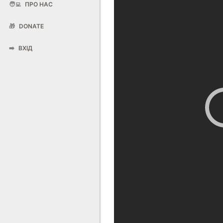
🧑‍💻
ПРО НАС
🎁
DONATE
➡️
ВХІД