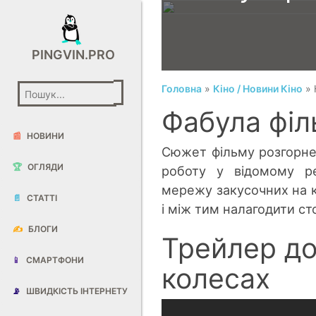
PINGVIN.PRO
Головна
»
Кіно / Новини Кіно
» 
Фабула філ
📰
НОВИНИ
Сюжет фільму розгорне
🏆
ОГЛЯДИ
роботу у відомому ре
мережу закусочних на к
📄
СТАТТІ
і між тим налагодити с
✍️
БЛОГИ
Трейлер до
📱
СМАРТФОНИ
колесах
📡
ШВИДКІСТЬ ІНТЕРНЕТУ