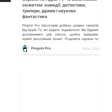
сюжетом: комедії, детективи,
трилери, драми і наукова
фантастика
Pingvin Pro підготував добірку цікавих серіалів
від Apple TV, які радить подивитися. Ми будемо
доповнювати цей список, щойно знайдемо
новий захопливий сюжет. Розділити серіали по
жанрах виявилося досить складно, оскільки
сюжет часто зачіпає кілька, які нелегко
Pingvin Pro
18 Кві, 2023
виокремити. Про деякі з цих ми вже
розказували. А в коментарях можете порадити
ті серіали, які вразили Вас, і […]