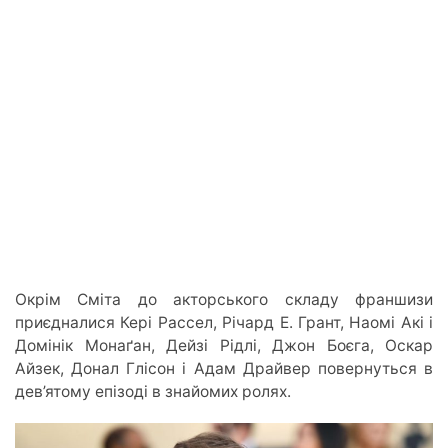
Окрім Сміта до акторського складу франшизи
приєдналися Кері Рассел, Річард Е. Грант, Наомі Акі і
Домінік Монаґан, Дейзі Рідлі, Джон Боєга, Оскар
Айзек, Донал Глісон і Адам Драйвер повернуться в
дев’ятому епізоді в знайомих ролях.