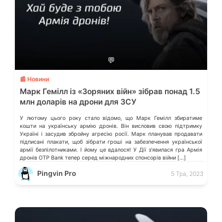
💬
📰 Новини
Марк Гемілл із «Зоряних війн» зібрав понад 1.5
млн доларів на дрони для ЗСУ
У лютому цього року стало відомо, що Марк Гемілл збиратиме
кошти на українську армію дронів. Він висловив свою підтримку
Україні і засудив збройну агресію росії. Марк планував продавати
підписані плакати, щоб зібрати гроші на забезпечення української
армії безпілотниками. І йому це вдалося! У Дії зʼявилася гра Армія
дронів OTP Bank тепер серед міжнародних спонсорів війни […]
Pingvin Pro
5 Тра, 2023