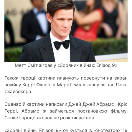
Метт Сміт зіграє у «Зоряних війнах: Епізод 9»
Також творці картини планують повернути на екран
покійну Керрі Фішер, а Марк Гемілл знову зіграє Люка
Скайвокера.
Сценарій картини написали Джей Джей Абрамс і Кріс
Террі, Абрамс ж займеться постановкою фільму.
Сюжет продовження не розкривається.
«Зоряні війни: Епізод 9» очікується в кінотеатрах 19