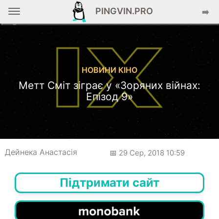
PINGVIN.PRO
➡️
НОВИНИ КІНО
Метт Сміт зіграє у «Зоряних війнах:
Епізод 9»
Дейнека Анастасiя
📅 29 Сер, 2018 10:59
Підтримати сайт