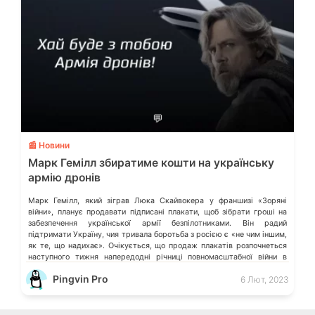
💬
📰 Новини
Марк Гемілл збиратиме кошти на українську
армію дронів
Марк Гемілл, який зіграв Люка Скайвокера у франшизі «Зоряні
війни», планує продавати підписані плакати, щоб зібрати гроші на
забезпечення української армії безпілотниками. Він радий
підтримати Україну, чия тривала боротьба з росією є «не чим іншим,
як те, що надихає». Очікується, що продаж плакатів розпочнеться
наступного тижня напередодні річниці повномасштабної війни в
Україні, 24 лютого. «Ми вирішили […]
Pingvin Pro
6 Лют, 2023