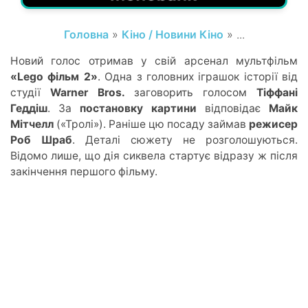
Головна
»
Кіно / Новини Кіно
» ...
Новий голос отримав у свій арсенал мультфільм
«Lego фільм 2»
. Одна з головних іграшок історії від
студії
Warner Bros.
заговорить голосом
Тіффані
Геддіш
. За
постановку картини
відповідає
Майк
Мітчелл
(«Тролі»). Раніше цю посаду займав
режисер
Роб Шраб
. Деталі сюжету не розголошуються.
Відомо лише, що дія сиквела стартує відразу ж після
закінчення першого фільму.