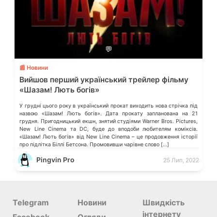
💬
📰 Новини
Вийшов перший український трейлер фільму
«Шазам! Лють богів»
У грудні цього року в український прокат виходить нова стрічка під
назвою «Шазам! Лють богів». Дата прокату запланована на 21
грудня. Пригодницький екшн, знятий студіями Warner Bros. Pictures,
New Line Cinema та DC, буде до вподоби любителям коміксів.
«Шазам! Лють богів» від New Line Cinema – це продовження історії
про підлітка Біллі Бетсона. Промовивши чарівне слово […]
Pingvin Pro
25 Лип, 2022
Telegram
Новини
Швидкість
інтернету