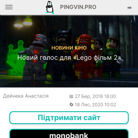
PINGVIN.PRO
➡️
НОВИНИ КІНО
Новий голос для «Lego фільм 2»
Дейнека Анастасiя
📅 27 Бер, 2018 18:00
🔄 18 Лис, 2020 10:02
Підтримати сайт