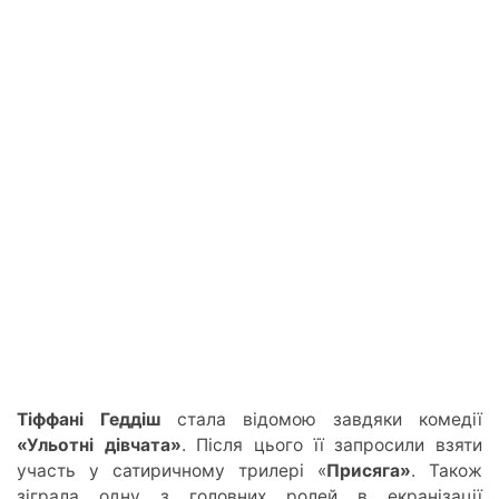
Тіффані Геддіш
стала відомою завдяки комедії
«Ульотні дівчата»
. Після цього її запросили взяти
участь у сатиричному трилері «
Присяга»
. Також
зіграла одну з головних ролей в екранізації