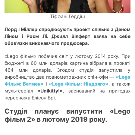
Тіффані Геддіш
Лорд і Міллер спродюсують проект спільно з Деном
Ліном і Роєм Лі. Джилл Вілферт взяла на себе
обов’язки виконавчого продюсера.
«Lego фільм» побачив світ у лютому 2014 року.
При
бюджеті в 60 млн доларів картина зібрала в прокаті
464 млн доларів. Згодом студія запустила у
виробництво
два
повнометражних спін-офи —
«Lego
Фільм: Бетмен»
і
«Lego Фільм: Ніндзяго»
, а також
мультсеріал
«Unikitty!»
,
заснований на
пригодах
персонажа Елісон Брі.
Студія планує випустити «Lego
фільм 2» в лютому 2019 року.