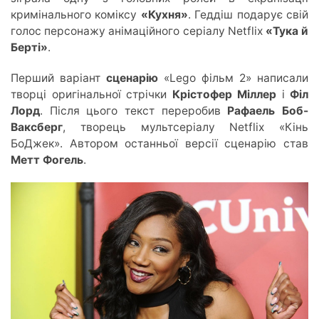
кримінального коміксу
«Кухня»
. Геддіш подарує свій
голос персонажу анімаційного серіалу Netflix
«Тук
а й
Бе
рті»
.
Перший варіант
сценарію
«Lego фільм 2» написали
творці оригінальної стрічки
Крістофер Міллер
і
Філ
Лорд
. Після цього текст переробив
Рафаель Боб-
Ваксберг
, творець мультсеріалу Netflix «Кінь
БоДжек». Автором останньої версії сценарію став
Метт Фогель
.