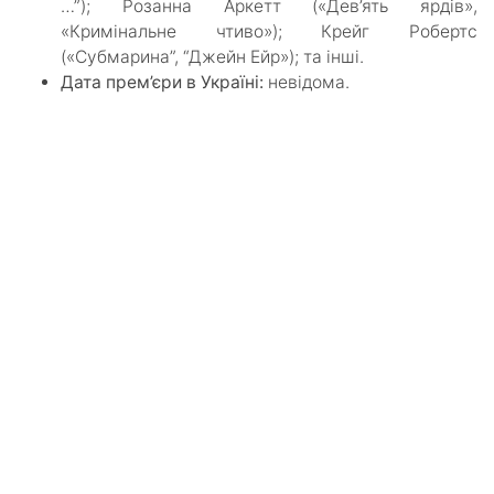
…”); Розанна Аркетт («Дев’ять ярдів»,
«Кримінальне чтиво»); Крейг Робертс
(«Субмарина”, “Джейн Ейр»); та інші.
Дата прем’єри в Україні:
невідома.