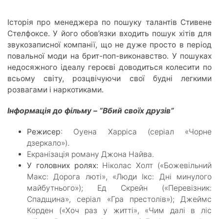
Історія про менеджера по пошуку талантів Стивене
Стелфоксе. У його обов’язки входить пошук хітів для
звукозаписної компанії, що не дуже просто в період
повальної моди на брит-поп-виконавство. У пошуках
недосяжного ідеалу героєві доводиться колесити по
всьому світу, розцвічуючи свої будні легкими
розвагами і наркотиками.
Інформація до фільму – “Вбий своїх друзів”
Режисер
: Оуена Харріса (серіал «Чорне
дзеркало»).
Екранізація роману Джона Найва.
У головних ролях:
Ніколас Холт («Божевільний
Макс: Дорога люті», «Люди Ікс: Дні минулого
майбутнього»); Ед Скрейн («Перевізник:
Спадщина», серіал «Гра престолів»); Джеймс
Корден («Хоч раз у житті», «Чим далі в ліс