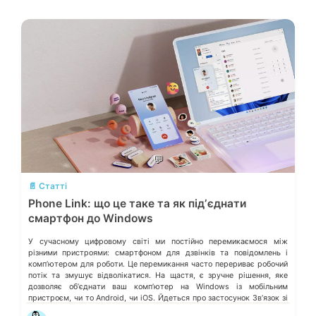
💬
📄 Статті
Phone Link: що це таке та як підʼєднати
смартфон до Windows
У сучасному цифровому світі ми постійно перемикаємося між
різними пристроями: смартфоном для дзвінків та повідомлень і
компʼютером для роботи. Це перемикання часто перериває робочий
потік та змушує відволікатися. На щастя, є зручне рішення, яке
дозволяє обʼєднати ваш компʼютер на Windows із мобільним
пристроєм, чи то Android, чи iOS. Йдеться про застосунок Звʼязок зі
смартфоном (Phone Link) від Microsoft, що перетворює ваш ПК на