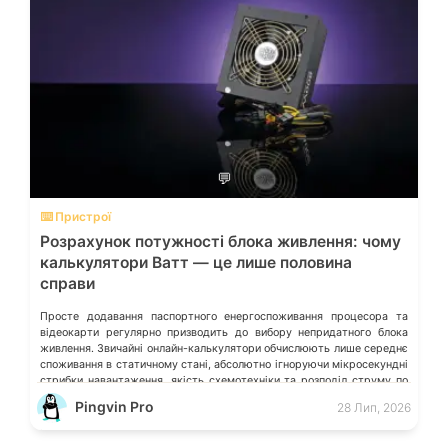
💬
⌨️ Пристрої
Розрахунок потужності блока живлення: чому
калькулятори Ватт — це лише половина
справи
Просте додавання паспортного енергоспоживання процесора та
відеокарти регулярно призводить до вибору непридатного блока
живлення. Звичайні онлайн-калькулятори обчислюють лише середнє
споживання в статичному стані, абсолютно ігноруючи мікросекундні
стрибки навантаження, якість схемотехніки та розподіл струму по
окремих лініях. Розберімо, які технічні параметри насправді
Pingvin Pro
28 Лип, 2026
визначають надійність системи живлення та як правильно підібрати
БЖ із гарантованим запасом міцності. Пікові […]