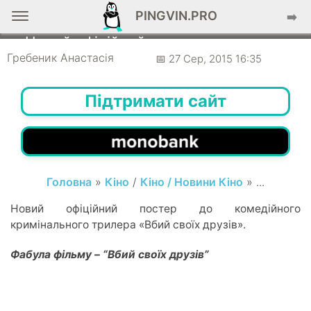
PINGVIN.PRO
➡️
КІНО
Новий офіційний постер до трилера
“Вбий своїх друзів”
Гребеник Анастасія
📅 27 Сер, 2015 16:35
Підтримати сайт
Головна
»
Кіно
/
Кіно / Новини Кіно
» ...
Новий офіційний постер до комедійного
кримінального трилера «Вбий своїх друзів».
Фабула фільму – “Вбий своїх друзів”