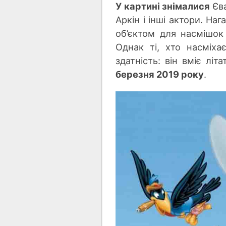
У картині знімалися
Єва
Аркін і інші актори. На
о
б’є
ктом для насмішок
Однак ті, хто насміх
здатність: він вміє літ
березня 2019 року
.