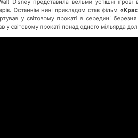
Walt Disney представила вельми успішні ігрові в
врів. Останнім нині прикладом став фільм
«Крас
артува
в у с
вітовому прокаті в середині березня
а
в у с
вітовому прокаті
понад одного
мільярда дол