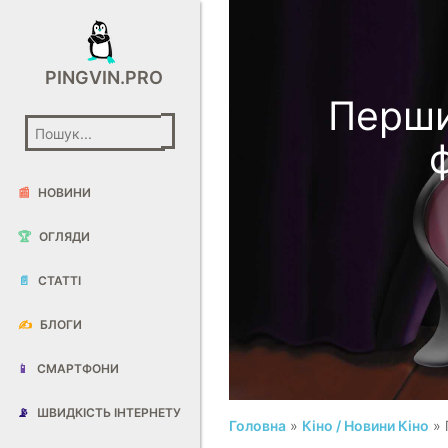
PINGVIN.PRO
Перши
📰
НОВИНИ
🏆
ОГЛЯДИ
📄
СТАТТІ
✍️
БЛОГИ
📱
СМАРТФОНИ
📡
ШВИДКІСТЬ ІНТЕРНЕТУ
Головна
»
Кіно / Новини Кіно
» 