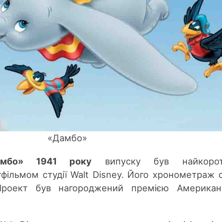
«Дамбо»
мбо»
1941 року
випуску був найкоро
ільмом студії Walt Disney. Його хронометраж 
Проект був нагороджений
премією Американс