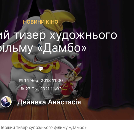
НОВИНИ КІНО
й тизер художнього
фільму «Дамбо»
💬
📅 14 Чер, 2018 11:00
🔄 27 Січ, 2021 11:02
Дейнека Анастасiя
Перший тизер художнього фільму «Дамбо»