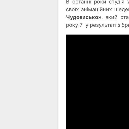
В останні роки студія 
своїх анімаційних шеде
Чудовисько»
, який ст
рок
у й у ре
зультаті зібр