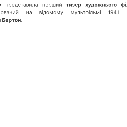
y
представила перший
тизер художнього фі
ований на
відомому мультфільмі 1941 р
м Бертон
.