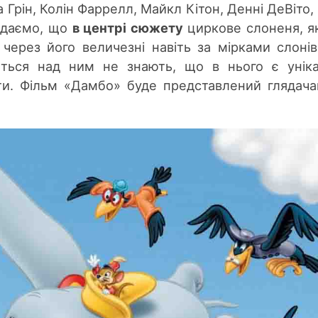
 Грін, Колін Фаррелл, Майкл Кітон, Денні ДеВіто,
гадаємо, що
в центрі сюжету
циркове слоненя, я
 через його величезн
і навіть
за мірками слонів
ається над ним не знають, щ
о в ньо
го є унік
ати. Фільм
«
Дамбо
»
буде представлений глядач