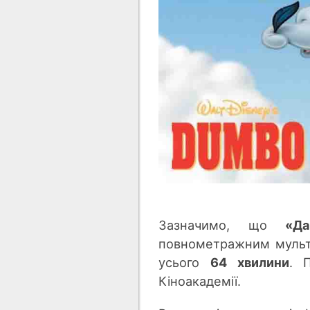
Зазначимо, що
«Да
повнометражним мультф
усього
64 хвилини
. 
Кіноакадемії.