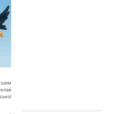
тшим
скла
в
ької