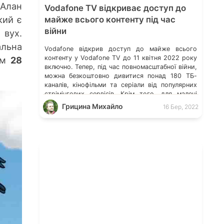
 Алан
Vodafone TV відкриває доступ до
кий є
майже всього контенту під час
війни
 вух.
альна
Vodafone відкрив доступ до майже всього
контенту у Vodafone TV до 11 квітня 2022 року
ам
28
включно. Тепер, під час повномасштабної війни,
можна безкоштовно дивитися понад 180 ТБ-
каналів, кінофільми та серіали від популярних
стрімінгових сервісів. Крім того, для малечі
будуть доступні мультфільми та аудіоказки.
Грицина Михайло
16 Бер, 2022
Низка каналів розпочала щоденну трансляцію
уроків для школярів. Дитячий телеканал
«Піксель» транслюватиме уроки […]