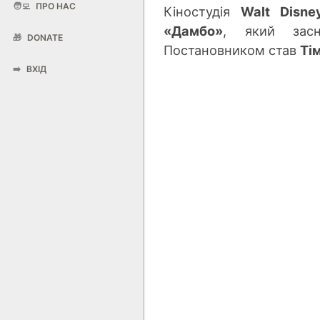
🧑‍💻
ПРО НАС
Кіностудія
Walt Disne
«Дамбо»
, який
засн
🎁
DONATE
Постановником став
Ті
➡️
ВХІД