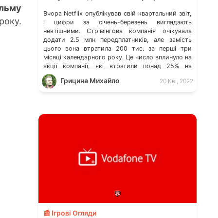
льму
Вчора Netflix опублікував свій квартальний звіт,
оку.
і цифри за січень-березень виглядають
невтішними. Стрімінгова компанія очікувала
додати 2.5 млн передплатників, але замість
цього вона втратила 200 тис. за перші три
місяці календарного року. Це число вплинуло на
акції компанії, які втратили понад 25% на
торгах у неробочий час. Рід Хастінґс (Reed
Грицина Михайло
20 Кві, 2022
Hastings), генеральний директор Netflix,
сказав, що […]
💬
📰 Ігрові Огляди