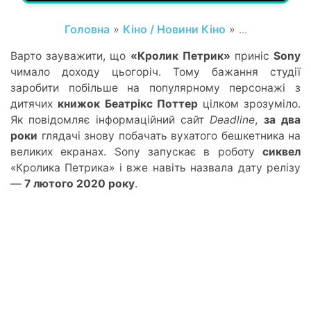
Головна
»
Кіно / Новини Кіно
» ...
Варто зауважити, що
«Кролик Петрик»
приніс
Sony
чимало доходу цьогоріч. Тому бажання студії
заробити побільше на популярному персонажі з
дитячих
книжок Беатрікс Поттер
цілком зрозуміло.
Як повідомляє інформаційний сайт
Deadline
,
за
два
роки
глядачі знову побачать вухатого бешкетника на
великих екранах. Sony запускає в роботу
сиквел
«Кролика Петрика» і вж
е навіть
назвала дату релізу
—
7 лютого 2020 року
.