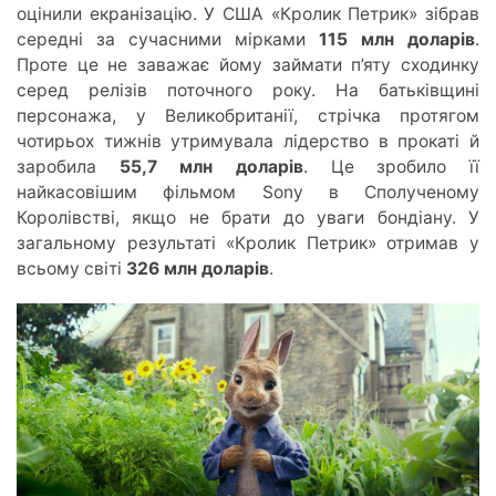
оцінили екранізацію. У США «Кролик Петрик» зібрав
середні за сучасними мірками
115 млн доларів
.
Проте це не заважає йому займати
п’я
ту сходинку
серед релізів поточного року. На батьківщині
персонажа,
у В
еликобританії, стрічка протягом
чотирьох тижнів утримувала лідерство в прокат
і й
за
робила
55,7 млн доларів
. Це зробило її
найкасовішим фільмом Sony в Сполученому
Королівстві, якщо не брати до уваги бондіану. У
загальному результаті «Кролик Петрик» отримав у
всьому світі
326 млн доларів
.