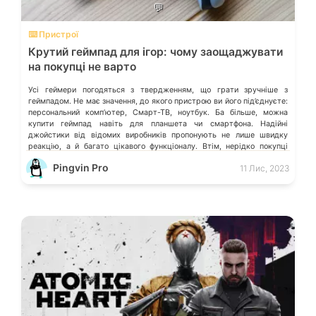
💬
⌨️ Пристрої
Крутий геймпад для ігор: чому заощаджувати
на покупці не варто
Усі геймери погодяться з твердженням, що грати зручніше з
геймпадом. Не має значення, до якого пристрою ви його під’єднуєте:
персональний комп’ютер, Смарт-ТВ, ноутбук. Ба більше, можна
купити геймпад навіть для планшета чи смартфона. Надійні
джойстики від відомих виробників пропонують не лише швидку
реакцію, а й багато цікавого функціоналу. Втім, нерідко покупці
спокушаються доступними цінами на […]
Pingvin Pro
11 Лис, 2023