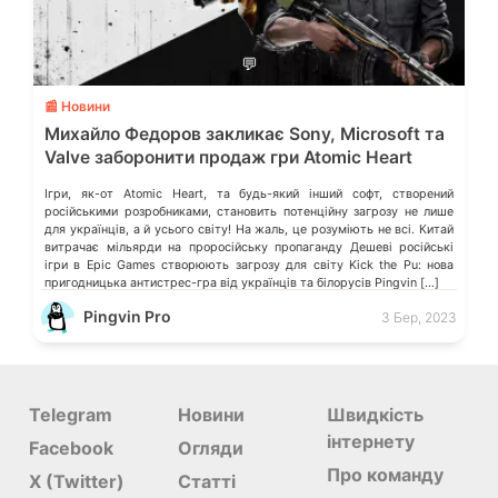
💬
📰 Новини
Михайло Федоров закликає Sony, Microsoft та
Valve заборонити продаж гри Atomic Heart
Ігри, як-от Atomic Heart, та будь-який інший софт, створений
російськими розробниками, становить потенційну загрозу не лише
для українців, а й усього світу! На жаль, це розуміють не всі. Китай
витрачає мільярди на проросійську пропаганду Дешеві російські
ігри в Epic Games створюють загрозу для світу Kick the Pu: нова
пригодницька антистрес-гра від українців та білорусів Pingvin […]
Pingvin Pro
3 Бер, 2023
Telegram
Новини
Швидкість
інтернету
Facebook
Огляди
Про команду
X (Twitter)
Статті