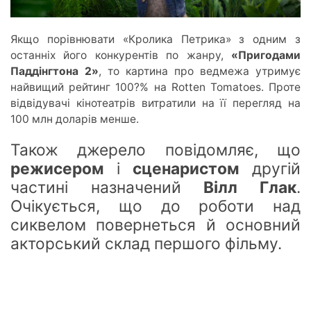
Якщо порівнювати «Кролика Петрика» з одним з
останніх його конкурентів
по
жанру,
«Пригодами
Паддінгтона 2»
, то картина про ведмежа утримує
найвищий рейтинг 10
0?%
на Rotten Tomatoes. Проте
відвідувачі кінотеатрів витратили на її перегляд на
100 млн доларів менше.
Також джерело повідомляє, що
режисером
і
сценаристом
другій
частині назначений
Вілл Глак
.
Очікується, що до роботи над
сиквелом повернетьс
я й о
сновний
акторський склад першого фільму.