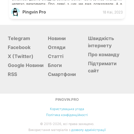
нелегко виокремити. Про деякі з цих ми вже розказували. А в
коментарях можете порадити ті серіали, які вразили Вас, і […]
Pingvin Pro
18 Кві, 2023
Telegram
Новини
Швидкість
інтернету
Facebook
Огляди
Про команду
X (Twitter)
Статті
Підтримати
Google Новини
Блоги
сайт
RSS
Смартфони
PINGVIN.PRO
Користувацька угода
Політика конфіденційності
©
2015-
2026
, всі права захищено.
Використання матеріалів з
дозволу адміністрації