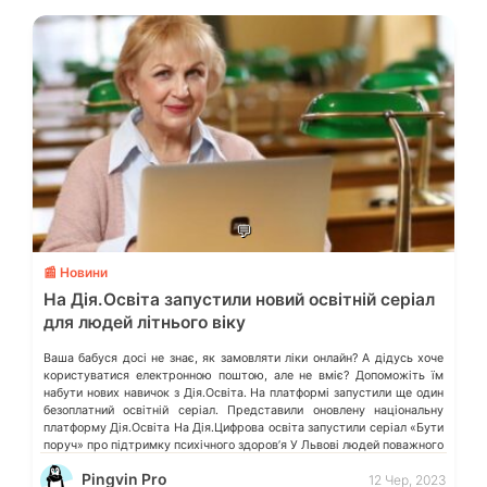
💬
📰 Новини
На Дія.Освіта запустили новий освітній серіал
для людей літнього віку
Ваша бабуся досі не знає, як замовляти ліки онлайн? А дідусь хоче
користуватися електронною поштою, але не вміє? Допоможіть їм
набути нових навичок з Дія.Освіта. На платформі запустили ще один
безоплатний освітній серіал. Представили оновлену національну
платформу Дія.Освіта На Дія.Цифрова освіта запустили серіал «Бути
поруч» про підтримку психічного здоров’я У Львові людей поважного
віку навчатимуть, […]
Pingvin Pro
12 Чер, 2023