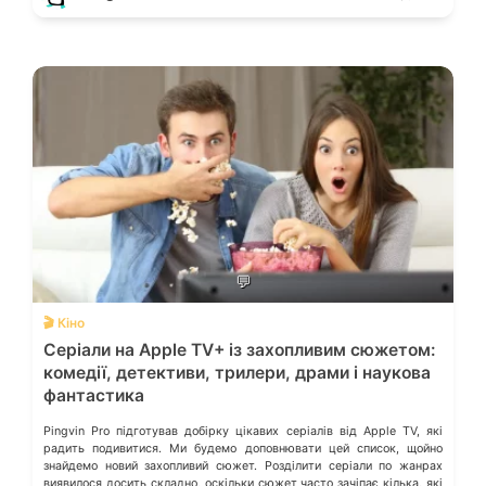
💬
🎬 Кіно
Серіали на Apple TV+ із захопливим сюжетом:
комедії, детективи, трилери, драми і наукова
фантастика
Pingvin Pro підготував добірку цікавих серіалів від Apple TV, які
радить подивитися. Ми будемо доповнювати цей список, щойно
знайдемо новий захопливий сюжет. Розділити серіали по жанрах
виявилося досить складно, оскільки сюжет часто зачіпає кілька, які