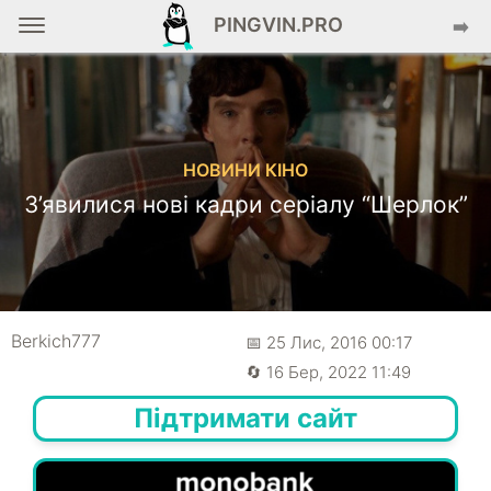
PINGVIN.PRO
➡️
НОВИНИ КІНО
З’явилися нові кадри серіалу “Шерлок”
Berkich777
📅 25 Лис, 2016 00:17
🔄 16 Бер, 2022 11:49
Підтримати сайт