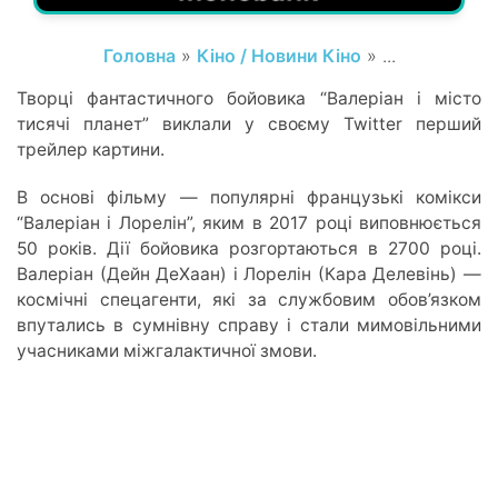
Головна
»
Кіно / Новини Кіно
» ...
Творці фантастичного бойовика “Валеріан і місто
тисячі планет” виклали у своєму Twitter перший
трейлер картини.
В основі фільму — популярні французькі комікси
“Валеріан і Лорелін”, яким в 2017 році виповнюється
50 років. Дії бойовика розгортаються в 2700 році.
Валеріан (Дейн ДеХаан) і Лорелін (Кара Делевінь) —
космічні спецагенти, які за службовим обов’язком
впутались в сумнівну справу і стали мимовільними
учасниками міжгалактичної змови.