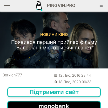
PINGVIN.PRO
➡️
НОВИНИ КІНО
Появився перший трийлер фільму
“Валеріан і місто тисячі планет”
Berkich777
📅 12 Лис, 2016 23:44
🔄 18 Лис, 2020 09:33
Підтримати сайт