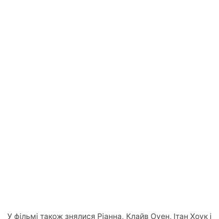
У фільмі також знялися Ріанна, Клайв Оуен, Ітан Хоук і