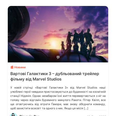
💬
📰 Новини
Вартові Галактики 3 – дубльований трейлер
фільму від Marvel Studios
У новій стрічці «Вартові Галактики 3» від Marvel Studios наші
улюблені герої-невдахи пристосовуються до буденності на космічній
станції Ніденія. Однак незабаром їхні життя перевертаються з ніг на
голову через відгомін буремного минулого Ракети. Пітер Квілл, все
ще оговтуючись від втрати Ґамори, має знову об’єднати команду,
щоб захистити всесвіт та одного з них. Якщо ця місія […]