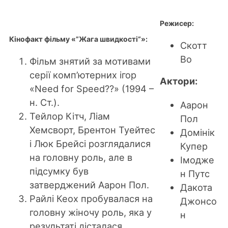
Режисер:
Кінофакт фільму «”Жага швидкості”»:
Скотт
Во
Фільм знятий за мотивами
серії комп’ютерних ігор
Актори:
«Need for Speed??» (1994 –
н. Ст.).
Аарон
Тейлор Кітч, Ліам
Пол
Хемсворт, Брентон Туейтес
Домінік
і Люк Брейсі розглядалися
Купер
на головну роль, але в
Імодже
підсумку був
н Путс
затверджений Аарон Пол.
Дакота
Райлі Кеох пробувалася на
Джонсо
головну жіночу роль, яка у
н
результаті дісталася