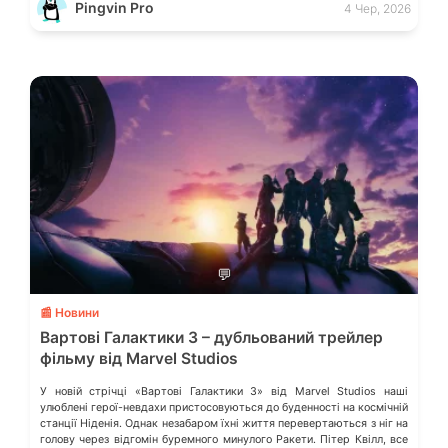
Pingvin Pro
4 Чер, 2026
💬
📰 Новини
Вартові Галактики 3 – дубльований трейлер
фільму від Marvel Studios
У новій стрічці «Вартові Галактики 3» від Marvel Studios наші
улюблені герої-невдахи пристосовуються до буденності на космічній
станції Ніденія. Однак незабаром їхні життя перевертаються з ніг на
голову через відгомін буремного минулого Ракети. Пітер Квілл, все