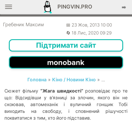
PINGVIN.PRO
➡️
НОВИНИ КІНО
[ProKino] Трейлер – “Жага швидкості”
Гребеник Максим
📅 23 Жов, 2013 10:00
🔄 18 Лис, 2020 09:29
Підтримати сайт
Головна
»
Кіно / Новини Кіно
» ...
Сюжет фільму
“Жага швидкості”
розповідає про те
що: Відсидівши у в’язниці за злочин, якого він не
скоював, автомеханік і вуличний гонщик Тобі
виходить на свободу, і сповнений рішучості
поквитатися з тим, хто його підставив.