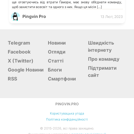
ще оговтуючись від втрати Ґамори, має знову об’єднати команду,
щоб захистити всесвіт та одного з них. Якщо ця місія […]
Pingvin Pro
13 Лют, 2023
Telegram
Новини
Швидкість
інтернету
Facebook
Огляди
Про команду
X (Twitter)
Статті
Підтримати
Google Новини
Блоги
сайт
RSS
Смартфони
PINGVIN.PRO
Користувацька угода
Політика конфіденційності
©
2015-
2026, всі права захищено.