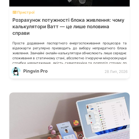
💬
⌨️ Пристрої
Розрахунок потужності блока живлення: чому
калькулятори Ватт — це лише половина
справи
Просте додавання паспортного енергоспоживання процесора та
відеокарти регулярно призводить до вибору непридатного блока
живлення. Звичайні онлайн-калькулятори обчислюють лише середнє
споживання в статичному стані, абсолютно ігноруючи мікросекундні
стрибки навантаження, якість схемотехніки та розподіл струму по
окремих лініях. Розберімо, які технічні параметри насправді
Pingvin Pro
28 Лип, 2026
визначають надійність системи живлення та як правильно підібрати
БЖ із гарантованим запасом міцності. Пікові […]