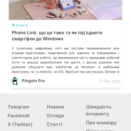
💬
📄 Статті
Phone Link: що це таке та як підʼєднати
смартфон до Windows
У сучасному цифровому світі ми постійно перемикаємося між
різними пристроями: смартфоном для дзвінків та повідомлень і
компʼютером для роботи. Це перемикання часто перериває робочий
потік та змушує відволікатися. На щастя, є зручне рішення, яке
дозволяє обʼєднати ваш компʼютер на Windows із мобільним
пристроєм, чи то Android, чи iOS. Йдеться про застосунок Звʼязок зі
смартфоном (Phone Link) від Microsoft, що перетворює ваш ПК на
Pingvin Pro
21 Лип, 2026
своєрідний «міст» до функцій смартфона.
Telegram
Новини
Швидкість
інтернету
Facebook
Огляди
Про команду
X (Twitter)
Статті