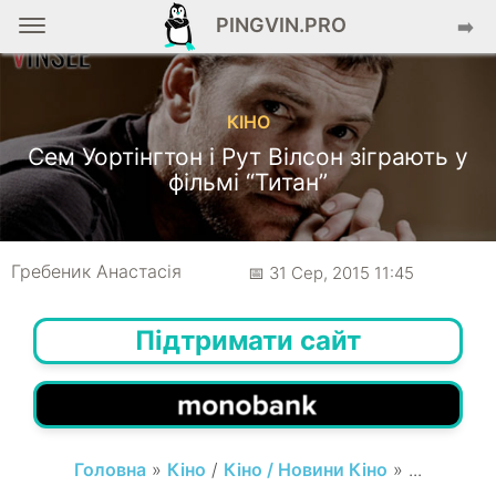
PINGVIN.PRO
➡️
КІНО
Сем Уортінгтон і Рут Вілсон зіграють у
фільмі “Титан”
Гребеник Анастасія
📅 31 Сер, 2015 11:45
Підтримати сайт
Головна
»
Кіно
/
Кіно / Новини Кіно
» ...