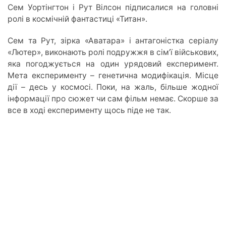
Сем Уортінгтон і Рут Вілсон підписалися на головні
ролі в космічній фантастиці «Титан».
Сем та Рут, зірка «Аватара» і антагоністка серіалу
«Лютер», виконають ролі подружжя в сім’ї військових,
яка погоджується на один урядовий експеримент.
Мета експерименту – генетична модифікація. Місце
дії – десь у космосі. Поки, на жаль, більше жодної
інформації про сюжет чи сам фільм немає. Скорше за
все в ході експерименту щось піде не так.