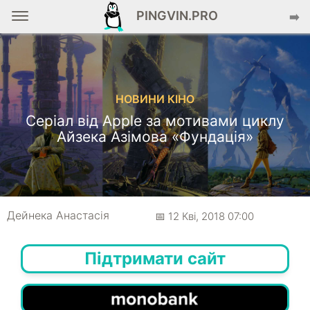
PINGVIN.PRO
➡️
НОВИНИ КІНО
Серіал від Apple за мотивами циклу
Айзека Азімова «Фундація»
Дейнека Анастасiя
📅 12 Кві, 2018 07:00
Підтримати сайт