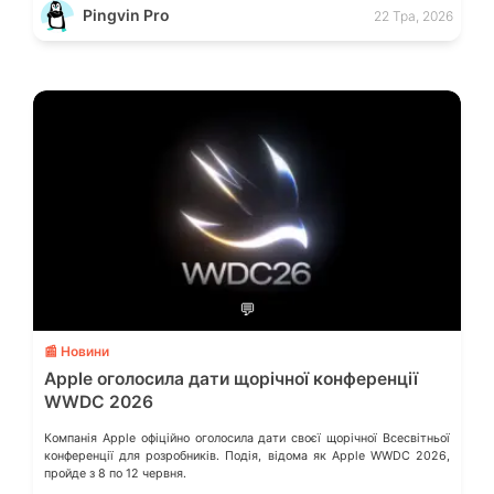
Pingvin Pro
22 Тра, 2026
💬
📰 Новини
Apple оголосила дати щорічної конференції
WWDC 2026
Компанія Apple офіційно оголосила дати своєї щорічної Всесвітньої
конференції для розробників. Подія, відома як Apple WWDC 2026,
пройде з 8 по 12 червня.