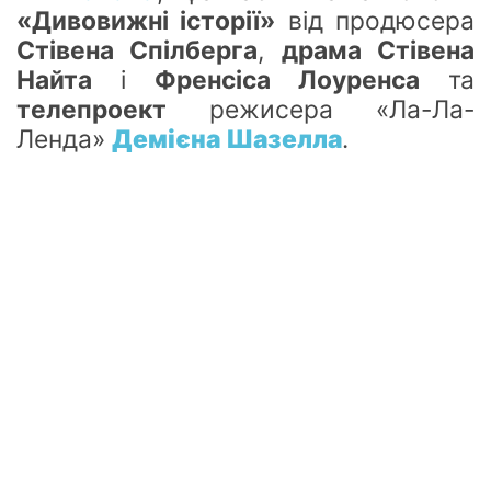
«Дивовижні історії»
від продюсера
Стівена Спілберга
,
драма Стівена
Найта
і
Френсіса Лоуренса
та
телепроект
режисера «Ла-Ла-
Ленда»
Демієна Шазелла
.