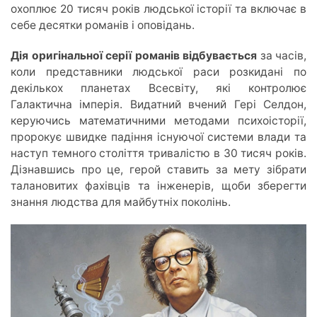
охоплює 20 тисяч років людської історії та включає в
себе десятки романів і оповідань.
Дія оригінальної серії романів відбувається
за часів,
коли представники людської раси розкидані
по
декількох планетах Всесвіту, які контролює
Галактична імперія. Видатний вчений Гері Селдон,
керуючись математичними методами психоісторії,
пророкує швидке падіння
існуючої
системи влади та
наступ темного століття тривалістю в 30 тисяч років.
Дізнавшись про це, герой ставить за мету зібрати
талановитих фахівців та інженерів,
щоби з
берегти
знання людства для майбутніх поколінь.