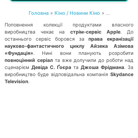
Головна
»
Кіно / Новини Кіно
» ...
Поповнення колекції продуктами власного
виробництва чекає на
стрім-сервіс Apple
. До
останнього сервіс боровся за
права екранізації
науково-фантастичного циклу Айзека Азімова
«Фундація»
. Нині вони планують розробити
повноцінний серіал
та вже долучили до роботи над
сценарієм
Девіда С. Ґоєра
та
Джоша Фрідмана
. За
виробництво буде відповідальна компанія
Skydance
Television
.