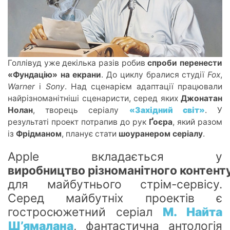
Голліву
д уже
декілька разів робив
спроби перенести
«Фундацію» на екрани
. До циклу бралися студії
Fox
,
Warner
і
Sony
. Над сценарієм адаптації працювали
найрізноманітніші сценаристи, серед яких
Джонатан
Нолан
, творець серіалу
«Західний світ»
. У
результаті проект потрапив до рук
Ґоєра
, який разо
м
із
Ф
рідманом
, планує стати
шоуранером серіалу
.
Apple вкладається у
виробництво
різноманітного
контент
для майбутнього стрім-сервісу.
Серед майбутніх проектів є
гостросюжетний серіал
М. Найта
Ш’ямалана
, фантастична антологія